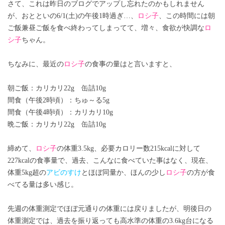
さて、これは昨日のブログでアップし忘れたのかもしれません
が、おとといの6/1(土)の午後1時過ぎ…、
ロシ子
、この時間には朝
ご飯兼昼ご飯を食べ終わってしまってて、増々、食欲が快調な
ロ
シ子
ちゃん。
ちなみに、最近の
ロシ子
の食事の量はと言いますと、
朝ご飯：カリカリ22g 缶詰10g
間食（午後2時頃）：ちゅ～る5g
間食（午後4時頃）：カリカリ10g
晩ご飯：カリカリ22g 缶詰10g
締めて、
ロシ子
の体重3.5kg、必要カロリー数215kcalに対して
227kcalの食事量で、過去、こんなに食べていた事はなく、現在、
体重5kg超の
アビのすけ
とほぼ同量か、ほんの少し
ロシ子
の方が食
べてる量は多い感じ。
先週の体重測定でほぼ元通りの体重には戻りましたが、明後日の
体重測定では、過去を振り返っても高水準の体重の3.6kg台になる