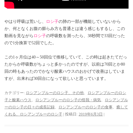
やはり呼吸は荒いし、
ロシ子
の肺の一部が機能していないから
か、何となくお腹の膨らみ方も普通とは違う感じもするし、この
動画を見ながら
ロシ子
の呼吸数を測ったら、38秒間で33回だった
ので1分換算で52回でした。
この1ヶ月位は40～50回位で推移していて、この時は起きたてだっ
たからか呼吸数がちょっと多かったのですが、以前は70回とか80
回の時もあったのでかなり酸素ハウスのおかげで改善はしていま
すが、出来れば30回台になって欲しいと思っています。
カテゴリー:
ロシアンブルーのロシ子、その他
、
ロシアンブルーのロシ
子と酸素ハウス
、
ロシアンブルーのロシ子の怪我・病気
、
ロシアンブル
ーのロシ子の日々の成長記録
、
ロシアンブルーのロシ子の食事
、
癒して
くれる、ロシアンブルーのロシ子
| 投稿日:
2019年6月3日
|