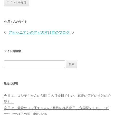
☆ 弟くんのサイト
♡
アビシニアンのアビのすけ君のブログ
♡
サイト内検索
検
索:
最近の投稿
今日は、ロシ子ちゃんの73回目の月命日でした。真夏のアビのすけの心
配も。
今日は、最愛のロシ子ちゃんの6回目の祥月命日、六周忌でした。アビ
のすけの様子や釜山旅行記も。