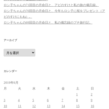
ロシ子ちゃんの71回目の月命日と、アビのすけと私の旅の備忘録。
ロシ子ちゃんの70回目の月命日と、今年もロシ子に桜をプレゼント（ア
ビのすけにもね）。
ロシ子ちゃんの69回目の月命日と、私の備忘録のプチ旅行記。
アーカイブ
ア
ー
カ
イ
ブ
カレンダー
2019年6月
月
火
水
木
金
土
日
1
2
3
4
5
6
7
8
9
10
11
12
13
14
15
16