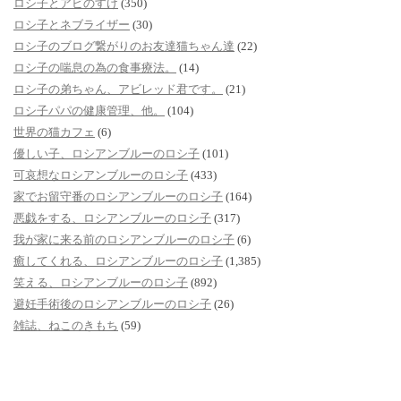
ロシ子とアビのすけ
(350)
ロシ子とネブライザー
(30)
ロシ子のブログ繋がりのお友達猫ちゃん達
(22)
ロシ子の喘息の為の食事療法。
(14)
ロシ子の弟ちゃん、アビレッド君です。
(21)
ロシ子パパの健康管理、他。
(104)
世界の猫カフェ
(6)
優しい子、ロシアンブルーのロシ子
(101)
可哀想なロシアンブルーのロシ子
(433)
家でお留守番のロシアンブルーのロシ子
(164)
悪戯をする、ロシアンブルーのロシ子
(317)
我が家に来る前のロシアンブルーのロシ子
(6)
癒してくれる、ロシアンブルーのロシ子
(1,385)
笑える、ロシアンブルーのロシ子
(892)
避妊手術後のロシアンブルーのロシ子
(26)
雑誌、ねこのきもち
(59)