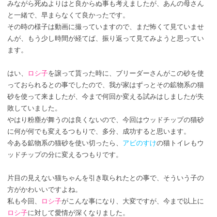
みながら死ぬよりはと良からぬ事も考えましたが、あんの母さん
と一緒で、早まらなくて良かったです。
その時の様子は動画に撮っていますので、まだ怖くて見ていませ
んが、もう少し時間が経てば、振り返って見てみようと思ってい
ます。
はい、
ロシ子
を譲って貰った時に、ブリーダーさんがこの砂を使
っておられるとの事でしたので、我が家はずっとその鉱物系の猫
砂を使って来ましたが、今まで何回か変える試みはしましたが失
敗していました。
やはり粉塵が舞うのは良くないので、今回はウッドチップの猫砂
に何が何でも変えるつもりで、多分、成功すると思います。
今ある鉱物系の猫砂を使い切ったら、
アビのすけ
の猫トイレもウ
ッドチップの分に変えるつもりです。
片目の見えない猫ちゃんを引き取られたとの事で、そういう子の
方がかわいいですよね。
私も今回、
ロシ子
がこんな事になり、大変ですが、今まで以上に
ロシ子
に対して愛情が深くなりました。