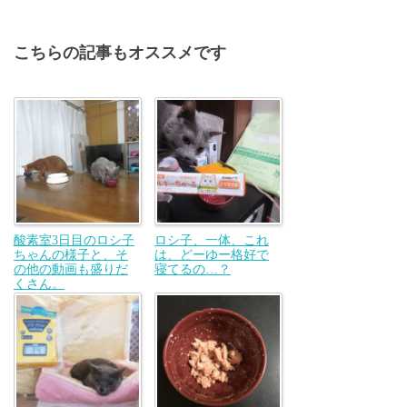
こちらの記事もオススメです
酸素室3日目のロシ子
ロシ子、一体、これ
ちゃんの様子と、そ
は、どーゆー格好で
の他の動画も盛りだ
寝てるの…？
くさん。