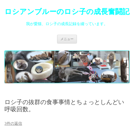
ロシアンブルーのロシ子の成長奮闘記
我が愛猫、ロシ子の成長記録を綴っています。
コ
メニュー
ン
テ
ン
ツ
へ
ス
キ
ッ
プ
ロシ子の抜群の食事事情とちょっとしんどい
呼吸回数。
3件の返信