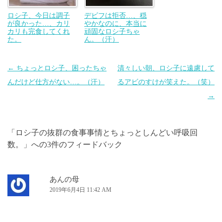
ロシ子、今日は調子
デビフは拒否…、穏
が良かった…、カリ
やかなのに、本当に
カリも完食してくれ
頑固なロシ子ちゃ
た。
ん。（汗）
投
←
ちょっとロシ子、困ったちゃ
清々しい朝、ロシ子に遠慮して
稿
んだけど仕方がない…。（汗）
るアビのすけが笑えた。（笑）
ナ
→
ビ
ゲ
「
ロシ子の抜群の食事事情とちょっとしんどい呼吸回
ー
数。
」への3件のフィードバック
シ
ョ
ン
あんの母
2019年6月4日 11:42 AM