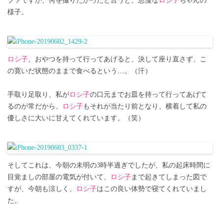
ファですが、何を撮りたかったと言うと、怠慢な
ロシ子
ちゃんの
様子。
ロシ子
、おやつを持って行ってあげると、決して座り直さず、こ
の寛いだ状態のままで食べるという…。（汗）
手取り足取り、私が
ロシ子
の口元までお皿を持って行ってあげて
るのが常だから、
ロシ子
もそれが当たり前となり、横着して私の
優しさに大いに甘えてくれています。（笑）
そしてこれは、今朝の未明の3時半過ぎでしたが、私の起床時間に
目覚ましの部屋の電気が付いて、
ロシ子
まで起きてしまった図で
すが、今朝も涼しく、
ロシ子
はこの良い体勢で寝てくれていまし
た。