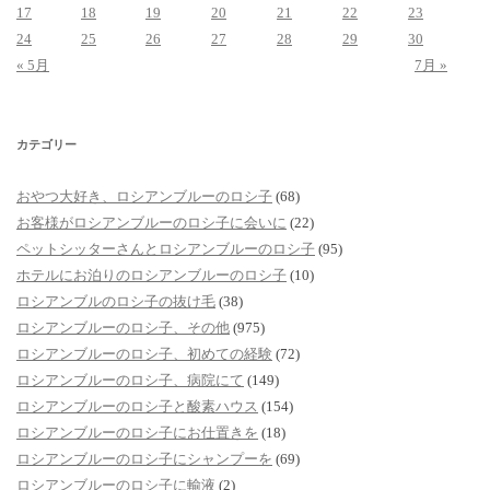
17
18
19
20
21
22
23
24
25
26
27
28
29
30
« 5月
7月 »
カテゴリー
おやつ大好き、ロシアンブルーのロシ子
(68)
お客様がロシアンブルーのロシ子に会いに
(22)
ペットシッターさんとロシアンブルーのロシ子
(95)
ホテルにお泊りのロシアンブルーのロシ子
(10)
ロシアンブルのロシ子の抜け毛
(38)
ロシアンブルーのロシ子、その他
(975)
ロシアンブルーのロシ子、初めての経験
(72)
ロシアンブルーのロシ子、病院にて
(149)
ロシアンブルーのロシ子と酸素ハウス
(154)
ロシアンブルーのロシ子にお仕置きを
(18)
ロシアンブルーのロシ子にシャンプーを
(69)
ロシアンブルーのロシ子に輸液
(2)