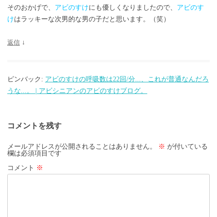
そのおかげで、
アビのすけ
にも優しくなりましたので、
アビのす
け
はラッキーな次男的な男の子だと思います。（笑）
返信
↓
ピンバック:
アビのすけの呼吸数は22回/分...、これが普通なんだろ
うな...。 | アビシニアンのアビのすけブログ。
コメントを残す
メールアドレスが公開されることはありません。
※
が付いている
欄は必須項目です
コメント
※