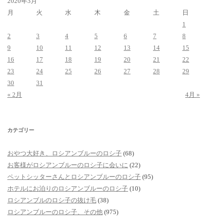
2020年3月
月
火
水
木
金
土
日
1
2
3
4
5
6
7
8
9
10
11
12
13
14
15
16
17
18
19
20
21
22
23
24
25
26
27
28
29
30
31
« 2月
4月 »
カテゴリー
おやつ大好き、ロシアンブルーのロシ子
(68)
お客様がロシアンブルーのロシ子に会いに
(22)
ペットシッターさんとロシアンブルーのロシ子
(95)
ホテルにお泊りのロシアンブルーのロシ子
(10)
ロシアンブルのロシ子の抜け毛
(38)
ロシアンブルーのロシ子、その他
(975)