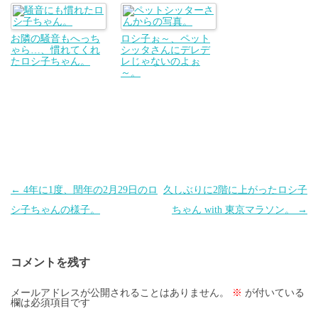
お隣の騒音もへっち
ロシ子ぉ～、ペット
ゃら…、慣れてくれ
シッタさんにデレデ
たロシ子ちゃん。
レじゃないのよぉ
～。
投
←
4年に1度、閏年の2月29日のロ
久しぶりに2階に上がったロシ子
稿
シ子ちゃんの様子。
ちゃん with 東京マラソン。
→
ナ
ビ
コメントを残す
ゲ
ー
メールアドレスが公開されることはありません。
※
が付いている
欄は必須項目です
シ