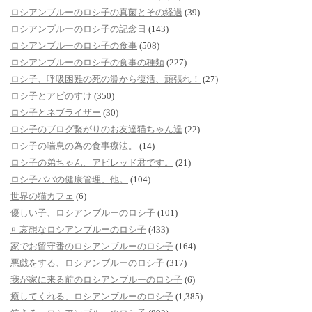
ロシアンブルーのロシ子の真菌とその経過
(39)
ロシアンブルーのロシ子の記念日
(143)
ロシアンブルーのロシ子の食事
(508)
ロシアンブルーのロシ子の食事の種類
(227)
ロシ子、呼吸困難の死の淵から復活、頑張れ！
(27)
ロシ子とアビのすけ
(350)
ロシ子とネブライザー
(30)
ロシ子のブログ繋がりのお友達猫ちゃん達
(22)
ロシ子の喘息の為の食事療法。
(14)
ロシ子の弟ちゃん、アビレッド君です。
(21)
ロシ子パパの健康管理、他。
(104)
世界の猫カフェ
(6)
優しい子、ロシアンブルーのロシ子
(101)
可哀想なロシアンブルーのロシ子
(433)
家でお留守番のロシアンブルーのロシ子
(164)
悪戯をする、ロシアンブルーのロシ子
(317)
我が家に来る前のロシアンブルーのロシ子
(6)
癒してくれる、ロシアンブルーのロシ子
(1,385)