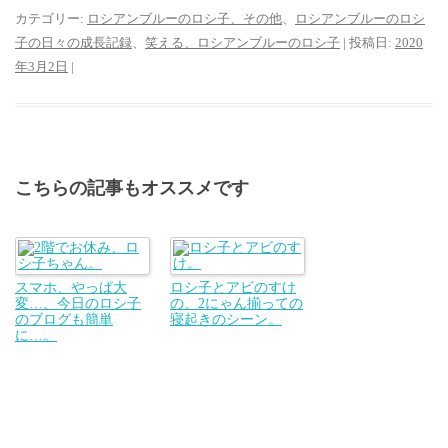
カテゴリー:
ロシアンブルーのロシ子、その他
、
ロシアンブルーのロシ
子の日々の成長記録
、
笑える、ロシアンブルーのロシ子
| 投稿日:
2020
年3月2日
|
こちらの記事もオススメです
スマホ、やっぱ大
ロシ子とアビのすけ
変…、今日のロシ子
の、2にゃん揃っての
のブログも簡単
寝起きのシーン。
に…。