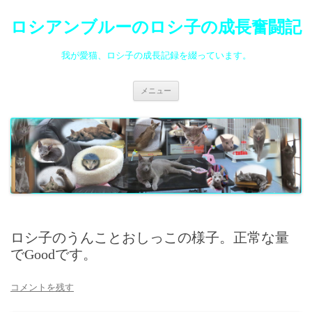
ロシアンブルーのロシ子の成長奮闘記
我が愛猫、ロシ子の成長記録を綴っています。
コ
メニュー
ン
テ
ン
ツ
へ
ス
キ
ッ
プ
ロシ子のうんことおしっこの様子。正常な量
でGoodです。
コメントを残す