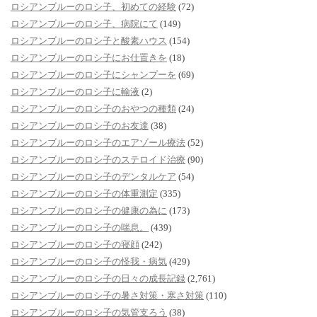
ロシアンブルーのロシ子、初めての経験
(72)
ロシアンブルーのロシ子、病院にて
(149)
ロシアンブルーのロシ子と酸素ハウス
(154)
ロシアンブルーのロシ子にお仕置きを
(18)
ロシアンブルーのロシ子にシャンプーを
(69)
ロシアンブルーのロシ子に輸液
(2)
ロシアンブルーのロシ子のおやつの種類
(24)
ロシアンブルーのロシ子のお友達
(38)
ロシアンブルーのロシ子のエアゾール療法
(52)
ロシアンブルーのロシ子のステロイド治療
(90)
ロシアンブルーのロシ子のデンタルケア
(54)
ロシアンブルーのロシ子の体重測定
(335)
ロシアンブルーのロシ子の健康の為に
(173)
ロシアンブルーのロシ子の喘息。
(439)
ロシアンブルーのロシ子の寝顔
(242)
ロシアンブルーのロシ子の怪我・病気
(429)
ロシアンブルーのロシ子の日々の成長記録
(2,761)
ロシアンブルーのロシ子の暑さ対策・寒さ対策
(110)
ロシアンブルーのロシ子の気管支ろう
(38)