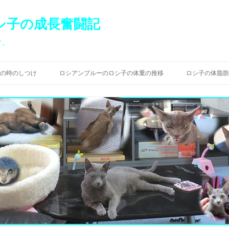
シ子の成長奮闘記
す。
コ
ン
の時のしつけ
ロシアンブルーのロシ子の体重の推移
ロシ子の体脂肪
テ
ン
ツ
へ
ス
キ
ッ
プ