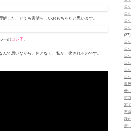
ロ
ロ
理解した、とても素晴らしいおもちゃだと思います。
ロ
ロ
(27)
ルーの
ロシ子
。
ロ
ロ
なんて思いながら、何となく、私が、癒されるのです。
ロ
ロ
ロ
ロ
世
優
可
家
悪
我
癒