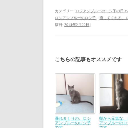
カテゴリー:
ロシアンブルーのロシ子の日々
ロシアンブルーのロシ子
、
癒してくれる、
稿日:
2014年2月22日
|
こちらの記事もオススメです
暴れまくりの、ロシ
朝から元気な、
アンブルーのロシ子
アンブルーのロ
です。
です。