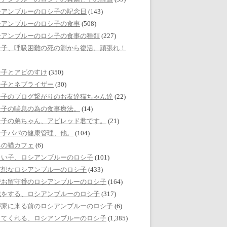
シアンブルーのロシ子の記念日
(143)
シアンブルーのロシ子の食事
(508)
シアンブルーのロシ子の食事の種類
(227)
シ子、呼吸困難の死の淵から復活、頑張れ！
シ子とアビのすけ
(350)
シ子とネブライザー
(30)
シ子のブログ繋がりのお友達猫ちゃん達
(22)
シ子の喘息の為の食事療法。
(14)
シ子の弟ちゃん、アビレッド君です。
(21)
シ子パパの健康管理、他。
(104)
界の猫カフェ
(6)
しい子、ロシアンブルーのロシ子
(101)
哀想なロシアンブルーのロシ子
(433)
でお留守番のロシアンブルーのロシ子
(164)
戯をする、ロシアンブルーのロシ子
(317)
が家に来る前のロシアンブルーのロシ子
(6)
してくれる、ロシアンブルーのロシ子
(1,385)