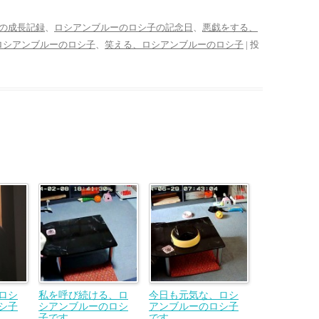
の成長記録
、
ロシアンブルーのロシ子の記念日
、
悪戯をする、
ロシアンブルーのロシ子
、
笑える、ロシアンブルーのロシ子
| 投
ロシ
私を呼び続ける、ロ
今日も元気な、ロシ
シ子
シアンブルーのロシ
アンブルーのロシ子
子です。
です。