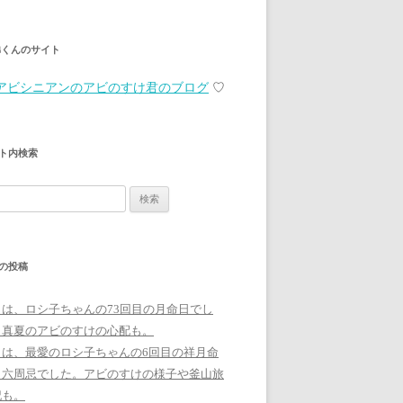
弟くんのサイト
アビシニアンのアビのすけ君のブログ
♡
ト内検索
の投稿
日は、ロシ子ちゃんの73回目の月命日でし
。真夏のアビのすけの心配も。
日は、最愛のロシ子ちゃんの6回目の祥月命
、六周忌でした。アビのすけの様子や釜山旅
記も。