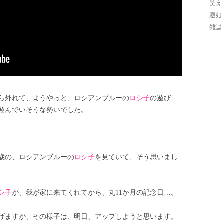
笑
避
雑
ら外れて、ようやっと、ロシアンブルーの
ロシ子
の遊び
遊んでいそうな勢いでした。
0歳の、ロシアンブルーの
ロシ子
を見ていて、そう思いまし
シ子
が、我が家に来てくれてから、丸11か月の記念日…。
げますが、その様子は、明日、アップしようと思います。