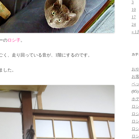
3
10
17
24
« 1
ーの
ロシ子
。
カテ
ごく、走り回っている音が、1階にするのです。
お
ました。
お
ペ
(95)
ホ
ロ
ロ
ロ
ロ
ロ