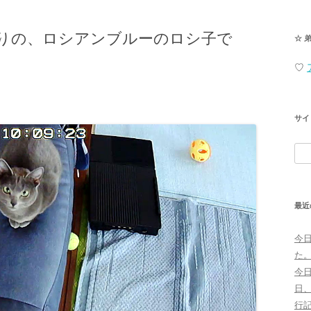
りの、ロシアンブルーのロシ子で
☆ 
♡
サイ
検
索:
最近
今
た
今
日
行