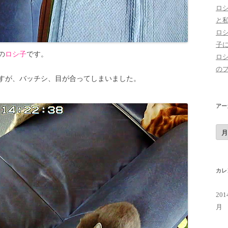
ロ
と
ロ
子
の
ロシ子
です。
ロ
の
すが、バッチシ、目が合ってしまいました。
アー
ア
ー
カ
イ
ブ
カレ
20
月