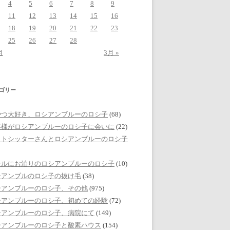
4
5
6
7
8
9
11
12
13
14
15
16
18
19
20
21
22
23
25
26
27
28
月
3月 »
ゴリー
やつ大好き、ロシアンブルーのロシ子
(68)
客様がロシアンブルーのロシ子に会いに
(22)
ットシッターさんとロシアンブルーのロシ子
テルにお泊りのロシアンブルーのロシ子
(10)
シアンブルのロシ子の抜け毛
(38)
シアンブルーのロシ子、その他
(975)
シアンブルーのロシ子、初めての経験
(72)
シアンブルーのロシ子、病院にて
(149)
シアンブルーのロシ子と酸素ハウス
(154)