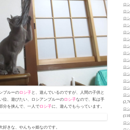
ロ
ロ
ロ
ロ
ロ
ロ
ロ
ロ
ロ
ロ
ロ
ロ
ロ
ンブルーの
ロシ子
と、遊んでいるのですが、人間の子供と
ロ
い位、遊びたい、ロシアンブルーの
ロシ子
なので、私は手
(2,7
部分を挟んで、一人で
ロシ子
に、遊んでもらっています。
ロ
(110
ロ
大好きな、やんちゃ姫なのです。
ロ