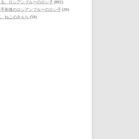
える、ロシアンブルーのロシ子
(892)
妊手術後のロシアンブルーのロシ子
(26)
誌、ねこのきもち
(59)