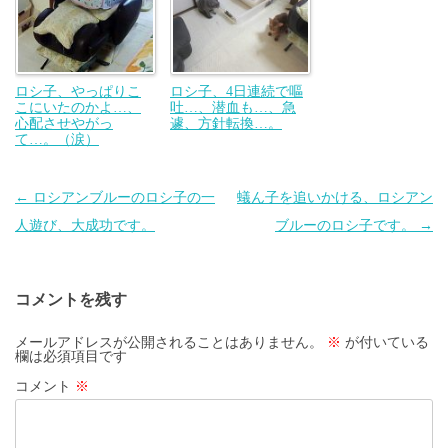
ロシ子、やっぱりこ
ロシ子、4日連続で嘔
こにいたのかよ…、
吐…、潜血も…、急
心配させやがっ
遽、方針転換…。
て…。（涙）
投
←
ロシアンブルーのロシ子の一
蟻ん子を追いかける、ロシアン
稿
人遊び、大成功です。
ブルーのロシ子です。
→
ナ
ビ
コメントを残す
ゲ
ー
メールアドレスが公開されることはありません。
※
が付いている
欄は必須項目です
シ
コメント
※
ョ
ン