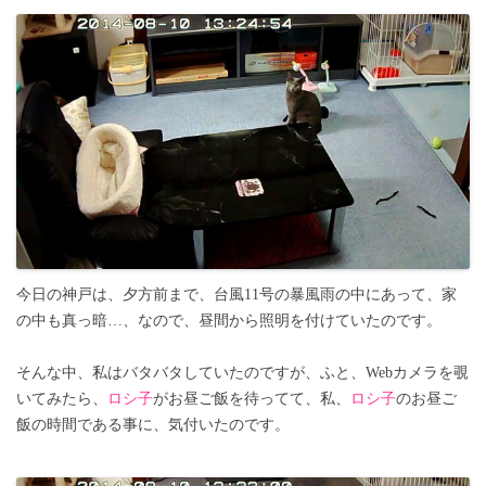
今日の神戸は、夕方前まで、台風11号の暴風雨の中にあって、家
の中も真っ暗…、なので、昼間から照明を付けていたのです。
そんな中、私はバタバタしていたのですが、ふと、Webカメラを覗
いてみたら、
ロシ子
がお昼ご飯を待ってて、私、
ロシ子
のお昼ご
飯の時間である事に、気付いたのです。