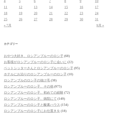
4
5
6
7
8
9
10
11
12
13
14
15
16
17
18
19
20
21
22
23
24
25
26
27
28
29
30
31
« 7月
9月 »
カテゴリー
おやつ大好き、ロシアンブルーのロシ子
(68)
お客様がロシアンブルーのロシ子に会いに
(22)
ペットシッターさんとロシアンブルーのロシ子
(95)
ホテルにお泊りのロシアンブルーのロシ子
(10)
ロシアンブルのロシ子の抜け毛
(38)
ロシアンブルーのロシ子、その他
(975)
ロシアンブルーのロシ子、初めての経験
(72)
ロシアンブルーのロシ子、病院にて
(149)
ロシアンブルーのロシ子と酸素ハウス
(154)
ロシアンブルーのロシ子にお仕置きを
(18)