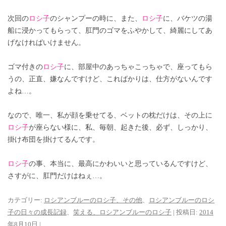
次回の
ロシ子
のシャンプーの時に、また、
ロシ子
に、バケツの湯
船に浸かってもらって、肛門のゴマをふやかして、綺麗にしてあ
げなければいけません。
ゴマ付きの
ロシ子
に、部屋中のあっちゃこっちゃで、座ってもら
うの、正直、嫌なんですけど、こればかりは、仕方がないんです
よね…。
なので、唯一、私が顔を乗せてる、ベットの枕だけは、その上に
ロシ子
が座らない様に、私、毎朝、起きた後、必ず、しっかり、
掛け布団を掛けてるんです。
ロシ子
の事、本当に、最高にかわいいと思っているんですけど、
さすがに、肛門だけはねぇ…。
カテゴリー:
ロシアンブルーのロシ子、その他
、
ロシアンブルーのロシ
子の日々の成長記録
、
笑える、ロシアンブルーのロシ子
| 投稿日:
2014
年8月10日
|