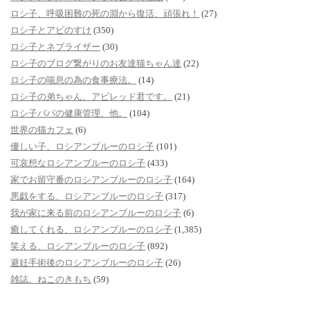
ロシ子、呼吸困難の死の淵から復活、頑張れ！
(27)
ロシ子とアビのすけ
(350)
ロシ子とネブライザー
(30)
ロシ子のブログ繋がりのお友達猫ちゃん達
(22)
ロシ子の喘息の為の食事療法。
(14)
ロシ子の弟ちゃん、アビレッド君です。
(21)
ロシ子パパの健康管理、他。
(104)
世界の猫カフェ
(6)
優しい子、ロシアンブルーのロシ子
(101)
可哀想なロシアンブルーのロシ子
(433)
家でお留守番のロシアンブルーのロシ子
(164)
悪戯をする、ロシアンブルーのロシ子
(317)
我が家に来る前のロシアンブルーのロシ子
(6)
癒してくれる、ロシアンブルーのロシ子
(1,385)
笑える、ロシアンブルーのロシ子
(892)
避妊手術後のロシアンブルーのロシ子
(26)
雑誌、ねこのきもち
(59)