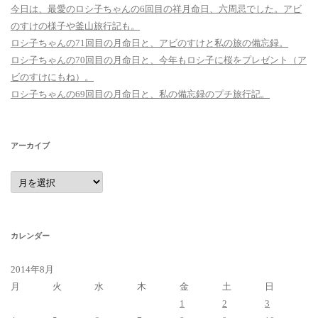
今日は、最愛のロシ子ちゃんの6回目の祥月命日、六周忌でした。アビ
のすけの様子や釜山旅行記も。
ロシ子ちゃんの71回目の月命日と、アビのすけと私の旅の備忘録。
ロシ子ちゃんの70回目の月命日と、今年もロシ子に桜をプレゼント（ア
ビのすけにもね）。
ロシ子ちゃんの69回目の月命日と、私の備忘録のプチ旅行記。
アーカイブ
ア
ー
カ
イ
ブ
カレンダー
2014年8月
月
火
水
木
金
土
日
1
2
3