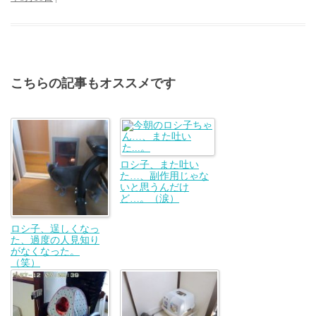
こちらの記事もオススメです
ロシ子、また吐い
た…、副作用じゃな
いと思うんだけ
ど…。（涙）
ロシ子、逞しくなっ
た、過度の人見知り
がなくなった。
（笑）