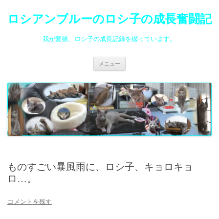
ロシアンブルーのロシ子の成長奮闘記
我が愛猫、ロシ子の成長記録を綴っています。
コ
メニュー
ン
テ
ン
ツ
へ
ス
キ
ッ
プ
ものすごい暴風雨に、ロシ子、キョロキョ
ロ…。
コメントを残す