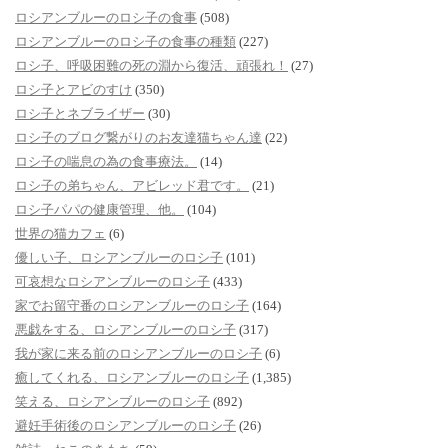
ロシアンブルーのロシ子の食事
(508)
ロシアンブルーのロシ子の食事の種類
(227)
ロシ子、呼吸困難の死の淵から復活、頑張れ！
(27)
ロシ子とアビのすけ
(350)
ロシ子とネブライザー
(30)
ロシ子のブログ繋がりのお友達猫ちゃん達
(22)
ロシ子の喘息の為の食事療法。
(14)
ロシ子の弟ちゃん、アビレッド君です。
(21)
ロシ子パパの健康管理、他。
(104)
世界の猫カフェ
(6)
優しい子、ロシアンブルーのロシ子
(101)
可哀想なロシアンブルーのロシ子
(433)
家でお留守番のロシアンブルーのロシ子
(164)
悪戯をする、ロシアンブルーのロシ子
(317)
我が家に来る前のロシアンブルーのロシ子
(6)
癒してくれる、ロシアンブルーのロシ子
(1,385)
笑える、ロシアンブルーのロシ子
(892)
避妊手術後のロシアンブルーのロシ子
(26)