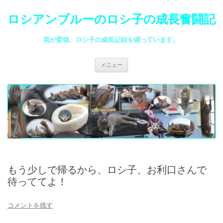
ロシアンブルーのロシ子の成長奮闘記
我が愛猫、ロシ子の成長記録を綴っています。
コ
メニュー
ン
テ
ン
ツ
へ
ス
キ
ッ
プ
もう少しで帰るから、ロシ子、お利口さんで
待っててよ！
コメントを残す