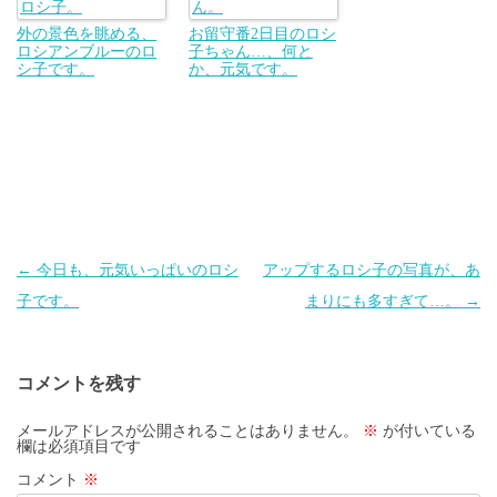
外の景色を眺める、
お留守番2日目のロシ
ロシアンブルーのロ
子ちゃん…、何と
シ子です。
か、元気です。
投
←
今日も、元気いっぱいのロシ
アップするロシ子の写真が、あ
稿
子です。
まりにも多すぎて…。
→
ナ
ビ
コメントを残す
ゲ
ー
メールアドレスが公開されることはありません。
※
が付いている
欄は必須項目です
シ
コメント
※
ョ