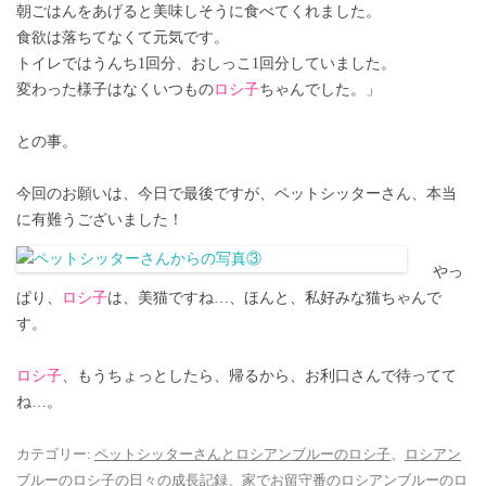
朝ごはんをあげると美味しそうに食べてくれました。
食欲は落ちてなくて元気です。
トイレではうんち1回分、おしっこ1回分していました。
変わった様子はなくいつもの
ロシ子
ちゃんでした。」
との事。
今回のお願いは、今日で最後ですが、ペットシッターさん、本当
に有難うございました！
やっ
ぱり、
ロシ子
は、美猫ですね…、ほんと、私好みな猫ちゃんで
す。
ロシ子
、もうちょっとしたら、帰るから、お利口さんで待ってて
ね…。
カテゴリー:
ペットシッターさんとロシアンブルーのロシ子
、
ロシアン
ブルーのロシ子の日々の成長記録
、
家でお留守番のロシアンブルーのロ