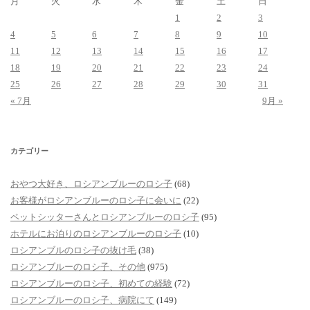
月
火
水
木
金
土
日
1
2
3
4
5
6
7
8
9
10
11
12
13
14
15
16
17
18
19
20
21
22
23
24
25
26
27
28
29
30
31
« 7月
9月 »
カテゴリー
おやつ大好き、ロシアンブルーのロシ子
(68)
お客様がロシアンブルーのロシ子に会いに
(22)
ペットシッターさんとロシアンブルーのロシ子
(95)
ホテルにお泊りのロシアンブルーのロシ子
(10)
ロシアンブルのロシ子の抜け毛
(38)
ロシアンブルーのロシ子、その他
(975)
ロシアンブルーのロシ子、初めての経験
(72)
ロシアンブルーのロシ子、病院にて
(149)