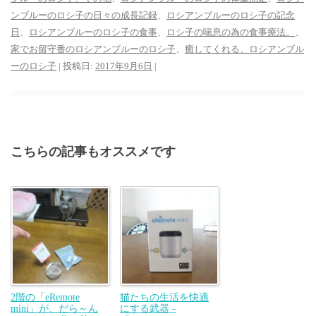
ンブルーのロシ子の日々の成長記録
、
ロシアンブルーのロシ子の記念
日
、
ロシアンブルーのロシ子の食事
、
ロシ子の喘息の為の食事療法。
、
家でお留守番のロシアンブルーのロシ子
、
癒してくれる、ロシアンブル
ーのロシ子
| 投稿日:
2017年9月6日
|
こちらの記事もオススメです
2階の「eRemote
猫たちの生活を快適
mini」が、だら～ん
にする武器 -