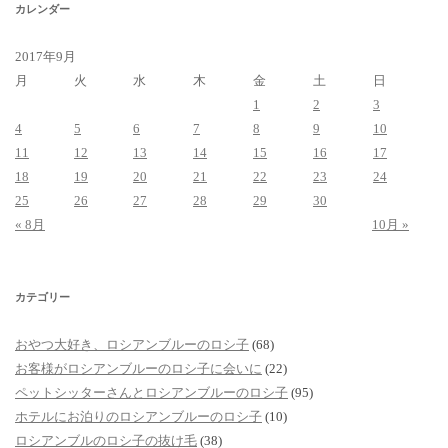
カレンダー
2017年9月
月
火
水
木
金
土
日
1
2
3
4
5
6
7
8
9
10
11
12
13
14
15
16
17
18
19
20
21
22
23
24
25
26
27
28
29
30
« 8月
10月 »
カテゴリー
おやつ大好き、ロシアンブルーのロシ子
(68)
お客様がロシアンブルーのロシ子に会いに
(22)
ペットシッターさんとロシアンブルーのロシ子
(95)
ホテルにお泊りのロシアンブルーのロシ子
(10)
ロシアンブルのロシ子の抜け毛
(38)