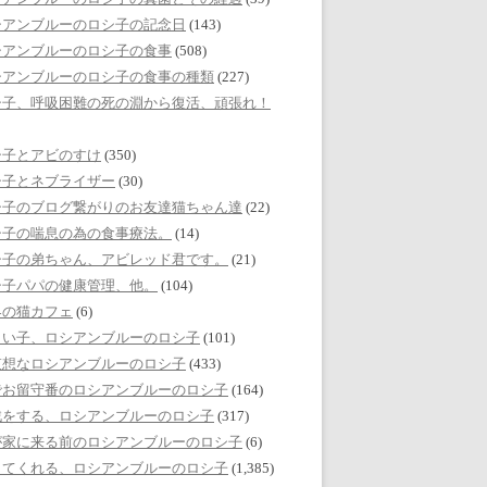
シアンブルーのロシ子の記念日
(143)
シアンブルーのロシ子の食事
(508)
シアンブルーのロシ子の食事の種類
(227)
シ子、呼吸困難の死の淵から復活、頑張れ！
シ子とアビのすけ
(350)
シ子とネブライザー
(30)
シ子のブログ繋がりのお友達猫ちゃん達
(22)
シ子の喘息の為の食事療法。
(14)
シ子の弟ちゃん、アビレッド君です。
(21)
シ子パパの健康管理、他。
(104)
界の猫カフェ
(6)
しい子、ロシアンブルーのロシ子
(101)
哀想なロシアンブルーのロシ子
(433)
でお留守番のロシアンブルーのロシ子
(164)
戯をする、ロシアンブルーのロシ子
(317)
が家に来る前のロシアンブルーのロシ子
(6)
してくれる、ロシアンブルーのロシ子
(1,385)