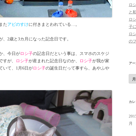
ロ
と
ロ
また
アビのすけ
に付きまとわれている…。
子
ロ
が、2歳と3カ月になった記念日です。
の
か、今日が
ロシ子
の記念日だという事は、スマホのスケジ
ですが、
ロシ子
が産まれた記念日なのか、
ロシ子
が我が家
アー
ていて、1月6日が
ロシ子
の誕生日だって事すら、あやふや
ア
ー
カ
イ
ブ
カレ
20
月