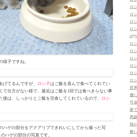
ロ
ロ
ロ
ロ
(27)
ロ
ロ
ロ
の様子ですね。
ロ
ロ
ロ
あげてるんですが、
ロシ子
はご飯を喜んで食べてくれてい
世
くて仕方がない様で、最近はご飯を1回では食べきらない事
優
た後は、しっかりとご飯を完食してくれているので、
ロシ
可
家
悪
我
のハゲの部分をアクアリブできれいにしてから撮った写
癒
りのハゲの部分の写真です。