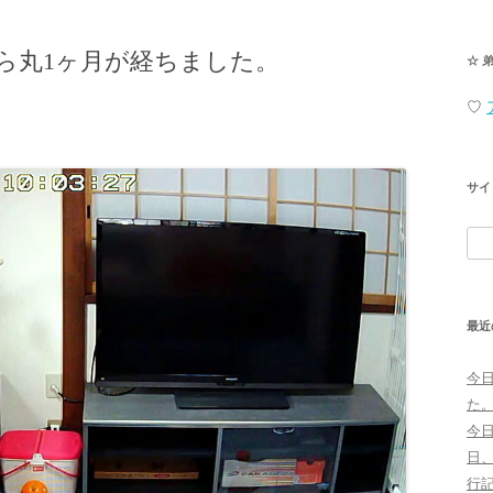
ら丸1ヶ月が経ちました。
☆ 
♡
サイ
検
索:
最近
今
た
今
日
行