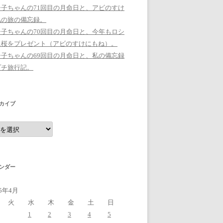
シ子ちゃんの71回目の月命日と、アビのすけ
私の旅の備忘録。
シ子ちゃんの70回目の月命日と、今年もロシ
に桜をプレゼント（アビのすけにもね）。
シ子ちゃんの69回目の月命日と、私の備忘録
プチ旅行記。
カイブ
ンダー
15年4月
火
水
木
金
土
日
1
2
3
4
5