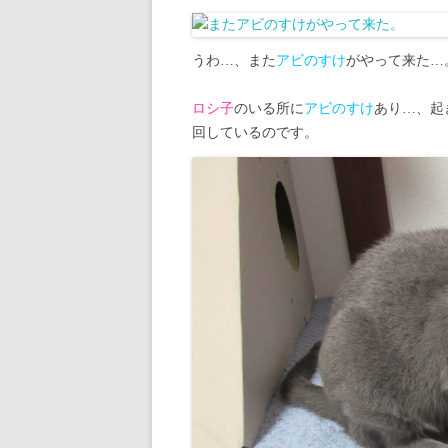
うわ…、また
アビのすけ
がやって来た…
ロシ子
のいる所に
アビのすけ
あり…、起
回しているのです。