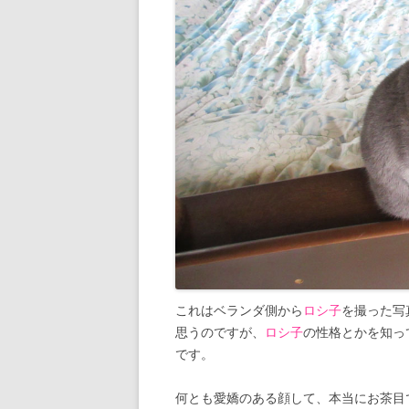
これはベランダ側から
ロシ子
を撮った写
思うのですが、
ロシ子
の性格とかを知っ
です。
何とも愛嬌のある顔して、本当にお茶目