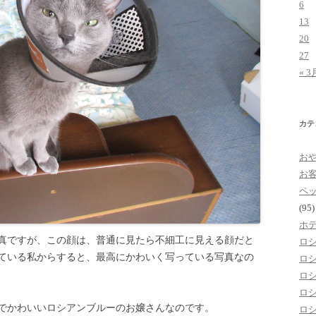
6
13
20
27
« 3
カテ
お
お
ペ
(95)
ホ
真ですが、この顔は、普通に見たら不細工に見える顔だと
ロ
ている私からすると、最高にかわいく写っている写真なの
ロ
ロ
ロ
でかわいいロシアンブルーのお嬢さんなのです。
ロ