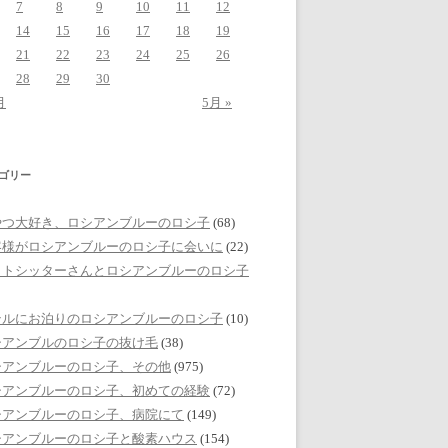
7
8
9
10
11
12
14
15
16
17
18
19
21
22
23
24
25
26
28
29
30
月
5月 »
ゴリー
やつ大好き、ロシアンブルーのロシ子
(68)
客様がロシアンブルーのロシ子に会いに
(22)
ットシッターさんとロシアンブルーのロシ子
テルにお泊りのロシアンブルーのロシ子
(10)
シアンブルのロシ子の抜け毛
(38)
シアンブルーのロシ子、その他
(975)
シアンブルーのロシ子、初めての経験
(72)
シアンブルーのロシ子、病院にて
(149)
シアンブルーのロシ子と酸素ハウス
(154)