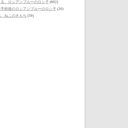
える、ロシアンブルーのロシ子
(892)
妊手術後のロシアンブルーのロシ子
(26)
誌、ねこのきもち
(59)