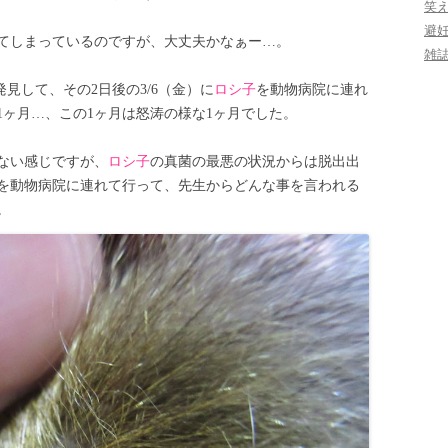
笑
避
てしまっているのですが、大丈夫かなぁー…。
雑
見して、その2日後の3/6（金）に
ロシ子
を動物病院に連れ
1ヶ月…、この1ヶ月は怒涛の様な1ヶ月でした。
ない感じですが、
ロシ子
の真菌の最悪の状況からは脱出出
を動物病院に連れて行って、先生からどんな事を言われる
。