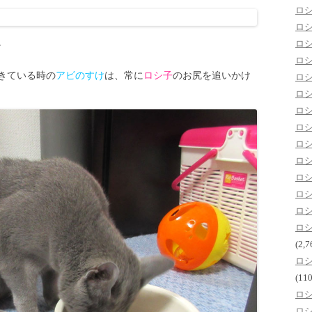
ロ
ロ
。
ロ
ロ
きている時の
アビのすけ
は、常に
ロシ子
のお尻を追いかけ
ロ
ロ
ロ
ロ
ロ
ロ
ロ
ロ
ロ
ロ
(2,7
ロ
(110
ロ
ロ