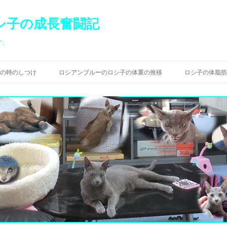
シ子の成長奮闘記
す。
コ
ン
の時のしつけ
ロシアンブルーのロシ子の体重の推移
ロシ子の体脂肪
テ
ン
ツ
へ
ス
キ
ッ
プ