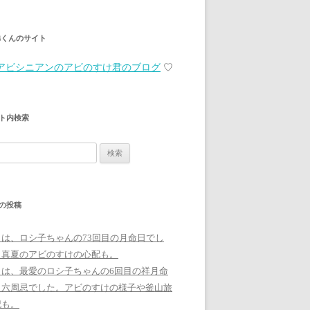
弟くんのサイト
アビシニアンのアビのすけ君のブログ
♡
ト内検索
の投稿
日は、ロシ子ちゃんの73回目の月命日でし
。真夏のアビのすけの心配も。
日は、最愛のロシ子ちゃんの6回目の祥月命
、六周忌でした。アビのすけの様子や釜山旅
記も。