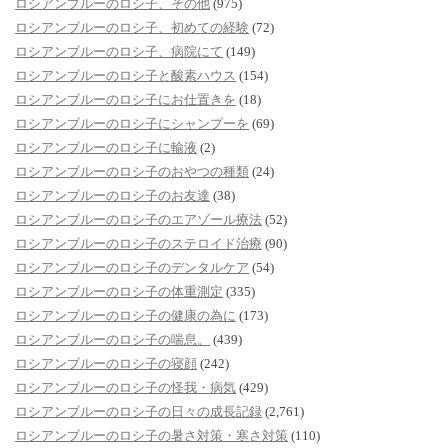
ロシアンブルーのロシ子、その他
(975)
ロシアンブルーのロシ子、初めての経験
(72)
ロシアンブルーのロシ子、病院にて
(149)
ロシアンブルーのロシ子と酸素ハウス
(154)
ロシアンブルーのロシ子にお仕置きを
(18)
ロシアンブルーのロシ子にシャンプーを
(69)
ロシアンブルーのロシ子に輸液
(2)
ロシアンブルーのロシ子のおやつの種類
(24)
ロシアンブルーのロシ子のお友達
(38)
ロシアンブルーのロシ子のエアゾール療法
(52)
ロシアンブルーのロシ子のステロイド治療
(90)
ロシアンブルーのロシ子のデンタルケア
(54)
ロシアンブルーのロシ子の体重測定
(335)
ロシアンブルーのロシ子の健康の為に
(173)
ロシアンブルーのロシ子の喘息。
(439)
ロシアンブルーのロシ子の寝顔
(242)
ロシアンブルーのロシ子の怪我・病気
(429)
ロシアンブルーのロシ子の日々の成長記録
(2,761)
ロシアンブルーのロシ子の暑さ対策・寒さ対策
(110)