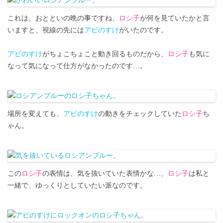
これは、おとといの晩の事ですね、
ロシ子
が何を見ていたかと言
いますと、視線の先には
アビのすけ
がいたのです。
アビのすけ
がちょこちょこと動き回るものだから、
ロシ子
も気に
なって気になって仕方がなかったのです…。
場所を変えても、
アビのすけ
の動きをチェックしていた
ロシ子
ち
ゃん。
この
ロシ子
の表情は、気を抜いていた表情かな…、
ロシ子
は私と
一緒で、ゆっくりとしていたい派なのです。