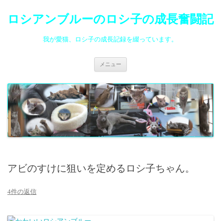
ロシアンブルーのロシ子の成長奮闘記
我が愛猫、ロシ子の成長記録を綴っています。
コ
メニュー
ン
テ
ン
ツ
へ
ス
キ
ッ
プ
アビのすけに狙いを定めるロシ子ちゃん。
4件の返信