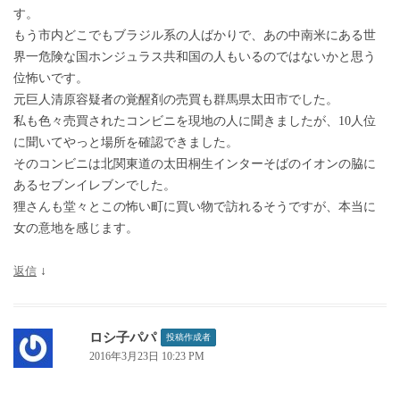
す。
もう市内どこでもブラジル系の人ばかりで、あの中南米にある世
界一危険な国ホンジュラス共和国の人もいるのではないかと思う
位怖いです。
元巨人清原容疑者の覚醒剤の売買も群馬県太田市でした。
私も色々売買されたコンビニを現地の人に聞きましたが、10人位
に聞いてやっと場所を確認できました。
そのコンビニは北関東道の太田桐生インターそばのイオンの脇に
あるセブンイレブンでした。
狸さんも堂々とこの怖い町に買い物で訪れるそうですが、本当に
女の意地を感じます。
返信
↓
ロシ子パパ
投稿作成者
2016年3月23日 10:23 PM