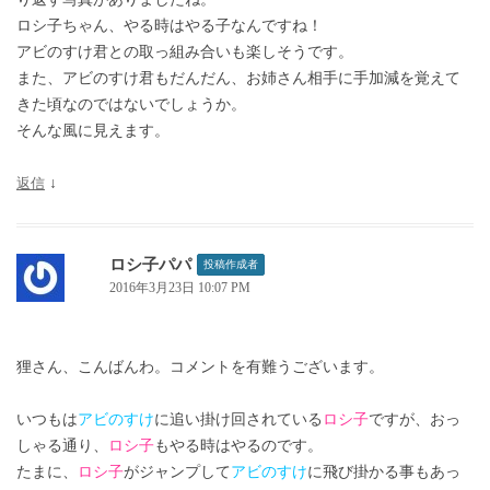
ロシ子ちゃん、やる時はやる子なんですね！
アビのすけ君との取っ組み合いも楽しそうです。
また、アビのすけ君もだんだん、お姉さん相手に手加減を覚えて
きた頃なのではないでしょうか。
そんな風に見えます。
返信
↓
ロシ子パパ
投稿作成者
2016年3月23日 10:07 PM
狸さん、こんばんわ。コメントを有難うございます。
いつもは
アビのすけ
に追い掛け回されている
ロシ子
ですが、おっ
しゃる通り、
ロシ子
もやる時はやるのです。
たまに、
ロシ子
がジャンプして
アビのすけ
に飛び掛かる事もあっ