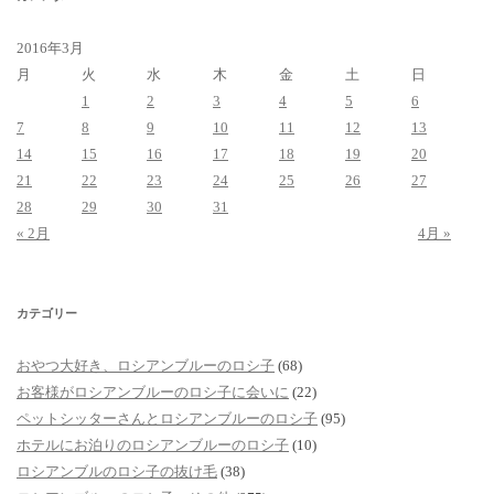
2016年3月
月
火
水
木
金
土
日
1
2
3
4
5
6
7
8
9
10
11
12
13
14
15
16
17
18
19
20
21
22
23
24
25
26
27
28
29
30
31
« 2月
4月 »
カテゴリー
おやつ大好き、ロシアンブルーのロシ子
(68)
お客様がロシアンブルーのロシ子に会いに
(22)
ペットシッターさんとロシアンブルーのロシ子
(95)
ホテルにお泊りのロシアンブルーのロシ子
(10)
ロシアンブルのロシ子の抜け毛
(38)