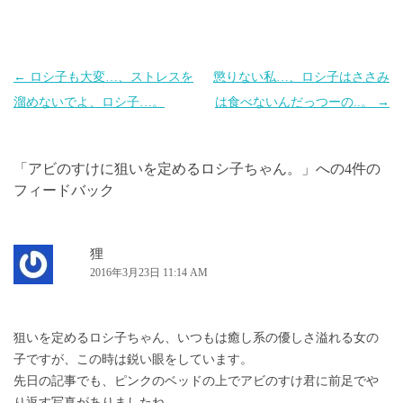
投
←
ロシ子も大変…、ストレスを
懲りない私…、ロシ子はささみ
稿
溜めないでよ、ロシ子…。
は食べないんだっつーの..。
→
ナ
ビ
「
アビのすけに狙いを定めるロシ子ちゃん。
」への4件の
ゲ
フィードバック
ー
シ
ョ
狸
2016年3月23日 11:14 AM
ン
狙いを定めるロシ子ちゃん、いつもは癒し系の優しさ溢れる女の
子ですが、この時は鋭い眼をしています。
先日の記事でも、ピンクのベッドの上でアビのすけ君に前足でや
り返す写真がありましたね。