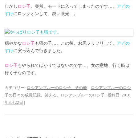
しかし
ロシ子
、突然、モードに入ってしまったのです…、
アビの
すけ
にロックオンして、鋭い眼光…。
穏やかな
ロシ子
も猫の子…、この後、お尻フリフリして、
アビの
すけ
に突っ込んで行きました。
ロシ子
もやられてばかりではないのです…、女の意地、行く時は
行く子なのです。
カテゴリー:
ロシアンブルーのロシ子、その他
、
ロシアンブルーのロシ
子の日々の成長記録
、
笑える、ロシアンブルーのロシ子
| 投稿日:
2016
年3月22日
|