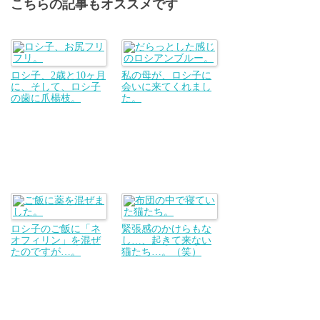
こちらの記事もオススメです
ロシ子、2歳と10ヶ月
私の母が、ロシ子に
に、そして、ロシ子
会いに来てくれまし
の歯に爪楊枝。
た。
ロシ子のご飯に「ネ
緊張感のかけらもな
オフィリン」を混ぜ
し…、起きて来ない
たのですが…。
猫たち…。（笑）