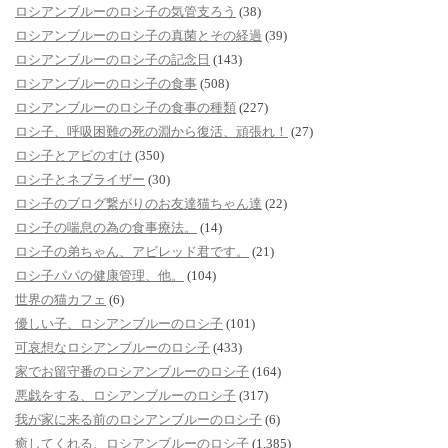
ロシアンブルーのロシ子の気管支ろう
(38)
ロシアンブルーのロシ子の真菌とその経過
(39)
ロシアンブルーのロシ子の記念日
(143)
ロシアンブルーのロシ子の食事
(508)
ロシアンブルーのロシ子の食事の種類
(227)
ロシ子、呼吸困難の死の淵から復活、頑張れ！
(27)
ロシ子とアビのすけ
(350)
ロシ子とネブライザー
(30)
ロシ子のブログ繋がりのお友達猫ちゃん達
(22)
ロシ子の喘息の為の食事療法。
(14)
ロシ子の弟ちゃん、アビレッド君です。
(21)
ロシ子パパの健康管理、他。
(104)
世界の猫カフェ
(6)
優しい子、ロシアンブルーのロシ子
(101)
可哀想なロシアンブルーのロシ子
(433)
家でお留守番のロシアンブルーのロシ子
(164)
悪戯をする、ロシアンブルーのロシ子
(317)
我が家に来る前のロシアンブルーのロシ子
(6)
癒してくれる、ロシアンブルーのロシ子
(1,385)