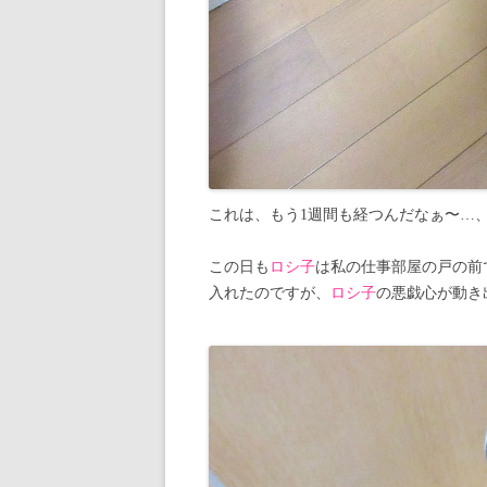
これは、もう1週間も経つんだなぁ〜…、
この日も
ロシ子
は私の仕事部屋の戸の前
入れたのですが、
ロシ子
の悪戯心が動き