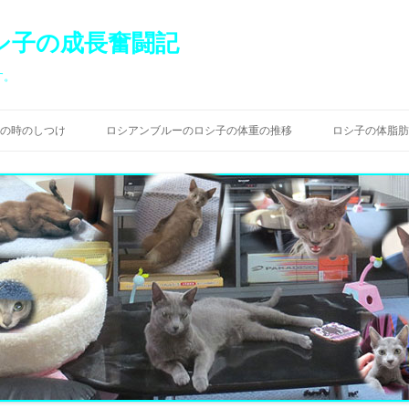
シ子の成長奮闘記
す。
コ
ン
の時のしつけ
ロシアンブルーのロシ子の体重の推移
ロシ子の体脂肪
テ
ン
ツ
へ
ス
キ
ッ
プ