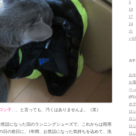
3
10
17
24
31
« 9
カテ
お
お
ペ
(95)
ホ
ロシ子
…、と言っても、汚くはありませんよ。（笑）
ロ
ロ
お世話になった旧のランニングシューズで、これからは雨用
ロ
の日の前日に、1年間、お世話になった気持ちを込めて、洗
ロ