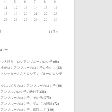
4
5
6
7
8
9
11
12
13
14
15
16
18
19
20
21
22
23
25
26
27
28
29
30
月
11月 »
ゴリー
やつ大好き、ロシアンブルーのロシ子
(68)
客様がロシアンブルーのロシ子に会いに
(22)
ットシッターさんとロシアンブルーのロシ子
テルにお泊りのロシアンブルーのロシ子
(10)
シアンブルのロシ子の抜け毛
(38)
シアンブルーのロシ子、その他
(975)
シアンブルーのロシ子、初めての経験
(72)
シアンブルーのロシ子、病院にて
(149)