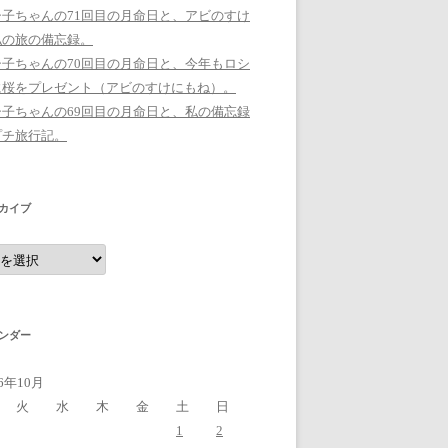
シ子ちゃんの71回目の月命日と、アビのすけ
私の旅の備忘録。
シ子ちゃんの70回目の月命日と、今年もロシ
に桜をプレゼント（アビのすけにもね）。
シ子ちゃんの69回目の月命日と、私の備忘録
プチ旅行記。
カイブ
ンダー
16年10月
火
水
木
金
土
日
1
2