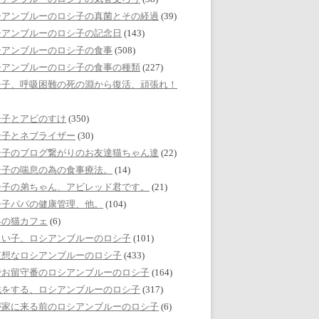
シアンブルーのロシ子の真菌とその経過
(39)
シアンブルーのロシ子の記念日
(143)
シアンブルーのロシ子の食事
(508)
シアンブルーのロシ子の食事の種類
(227)
シ子、呼吸困難の死の淵から復活、頑張れ！
シ子とアビのすけ
(350)
シ子とネブライザー
(30)
シ子のブログ繋がりのお友達猫ちゃん達
(22)
シ子の喘息の為の食事療法。
(14)
シ子の弟ちゃん、アビレッド君です。
(21)
シ子パパの健康管理、他。
(104)
界の猫カフェ
(6)
しい子、ロシアンブルーのロシ子
(101)
哀想なロシアンブルーのロシ子
(433)
でお留守番のロシアンブルーのロシ子
(164)
戯をする、ロシアンブルーのロシ子
(317)
が家に来る前のロシアンブルーのロシ子
(6)