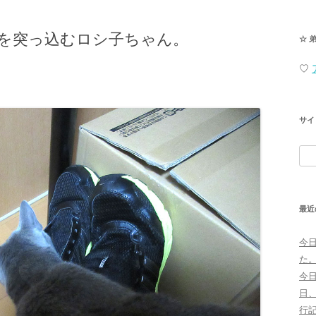
を突っ込むロシ子ちゃん。
☆ 
♡
サイ
検
索:
最近
今
た
今
日
行