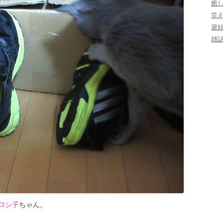
癒
笑
避
雑
ロシ子
ちゃん。