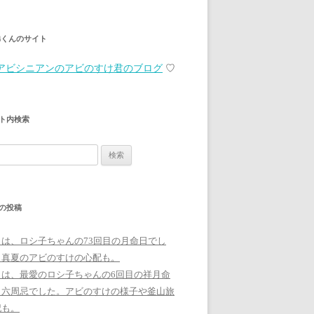
弟くんのサイト
アビシニアンのアビのすけ君のブログ
♡
ト内検索
の投稿
日は、ロシ子ちゃんの73回目の月命日でし
。真夏のアビのすけの心配も。
日は、最愛のロシ子ちゃんの6回目の祥月命
、六周忌でした。アビのすけの様子や釜山旅
記も。