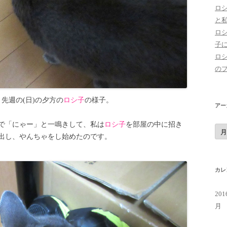
ロ
と
ロ
子
ロ
の
先週の(日)の夕方の
ロシ子
の様子。
アー
で「にゃー」と一鳴きして、私は
ロシ子
を部屋の中に招き
ア
ー
出し、やんちゃをし始めたのです。
カ
イ
ブ
カレ
20
月