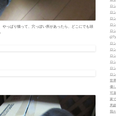
ロ
ロ
ロ
ロ
、やっぱり猫って、穴っぽい所があったら、どこにでも頭
ロ
）
(27)
ロ
ロ
ロ
ロ
ロ
ロ
世
優
可
家
悪
我