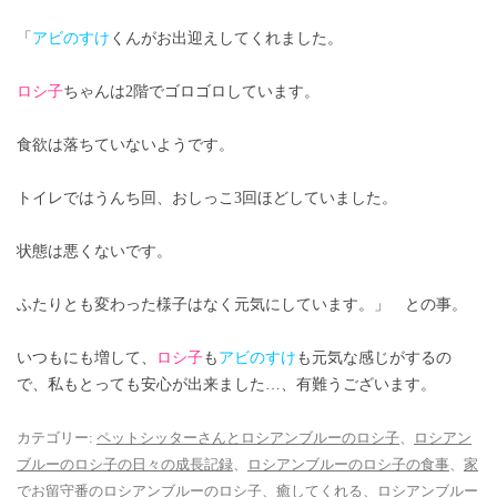
「
アビのすけ
くんがお出迎えしてくれました。
ロシ子
ちゃんは2階でゴロゴロしています。
食欲は落ちていないようです。
トイレではうんち回、おしっこ3回ほどしていました。
状態は悪くないです。
ふたりとも変わった様子はなく元気にしています。」 との事。
いつもにも増して、
ロシ子
も
アビのすけ
も元気な感じがするの
で、私もとっても安心が出来ました…、有難うございます。
カテゴリー:
ペットシッターさんとロシアンブルーのロシ子
、
ロシアン
ブルーのロシ子の日々の成長記録
、
ロシアンブルーのロシ子の食事
、
家
でお留守番のロシアンブルーのロシ子
、
癒してくれる、ロシアンブルー