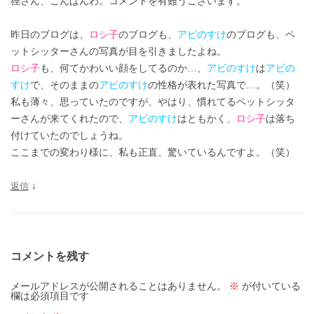
狸さん、こんばんわ。コメントを有難うございます。
昨日のブログは、
ロシ子
のブログも、
アビのすけ
のブログも、ペ
ットシッターさんの写真が目を引きましたよね。
ロシ子
も、何てかわいい顔をしてるのか…、
アビのすけ
は
アビの
すけ
で、そのままの
アビのすけ
の性格が表れた写真で…。（笑）
私も薄々、思っていたのですが、やはり、慣れてるペットシッタ
ーさんが来てくれたので、
アビのすけ
はともかく、
ロシ子
は落ち
付けていたのでしょうね。
ここまでの変わり様に、私も正直、驚いているんですよ。（笑）
返信
↓
コメントを残す
メールアドレスが公開されることはありません。
※
が付いている
欄は必須項目です