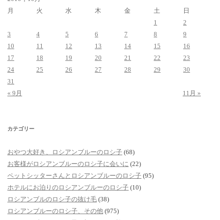
月
火
水
木
金
土
日
1
2
3
4
5
6
7
8
9
10
11
12
13
14
15
16
17
18
19
20
21
22
23
24
25
26
27
28
29
30
31
« 9月
11月 »
カテゴリー
おやつ大好き、ロシアンブルーのロシ子
(68)
お客様がロシアンブルーのロシ子に会いに
(22)
ペットシッターさんとロシアンブルーのロシ子
(95)
ホテルにお泊りのロシアンブルーのロシ子
(10)
ロシアンブルのロシ子の抜け毛
(38)
ロシアンブルーのロシ子、その他
(975)