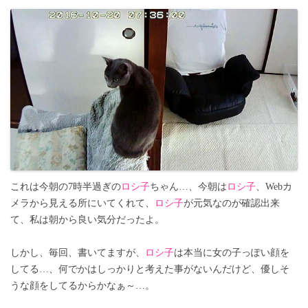
これは今朝の7時半過ぎの
ロシ子
ちゃん…、今朝は
ロシ子
、Webカ
メラから見える所にいてくれて、
ロシ子
が元気なのが確認出来
て、私は朝から良い気分だったよ。
しかし、毎回、書いてますが、
ロシ子
は本当に女の子っぽい顔を
してる…、何でかはしっかりと考えた事がないんだけど、優しそ
うな顔をしてるからかなぁ～…。