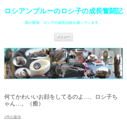
ロシアンブルーのロシ子の成長奮闘記
我が愛猫、ロシ子の成長記録を綴っています。
コ
メニュー
ン
テ
ン
ツ
へ
ス
キ
ッ
プ
何てかわいいお顔をしてるのよ…、ロシ子ち
ゃん…。（癒）
2件の返信