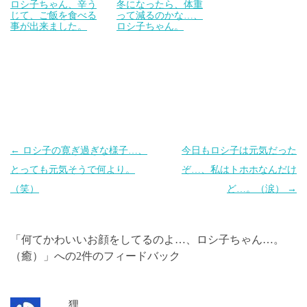
ロシ子ちゃん、辛う
冬になったら、体重
じて、ご飯を食べる
って減るのかな…、
事が出来ました。
ロシ子ちゃん。
投
←
ロシ子の寛ぎ過ぎな様子…、
今日もロシ子は元気だった
稿
とっても元気そうで何より。
ぞ…、私はトホホなんだけ
ナ
（笑）
ど…。（涙）
→
ビ
ゲ
「
何てかわいいお顔をしてるのよ…、ロシ子ちゃん…。
ー
（癒）
」への2件のフィードバック
シ
ョ
ン
狸