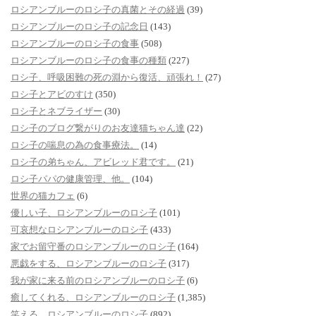
ロシアンブルーのロシ子の真菌とその経過
(39)
ロシアンブルーのロシ子の記念日
(143)
ロシアンブルーのロシ子の食事
(508)
ロシアンブルーのロシ子の食事の種類
(227)
ロシ子、呼吸困難の死の淵から復活、頑張れ！
(27)
ロシ子とアビのすけ
(350)
ロシ子とネブライザー
(30)
ロシ子のブログ繋がりのお友達猫ちゃん達
(22)
ロシ子の喘息の為の食事療法。
(14)
ロシ子の弟ちゃん、アビレッド君です。
(21)
ロシ子パパの健康管理、他。
(104)
世界の猫カフェ
(6)
優しい子、ロシアンブルーのロシ子
(101)
可哀想なロシアンブルーのロシ子
(433)
家でお留守番のロシアンブルーのロシ子
(164)
悪戯をする、ロシアンブルーのロシ子
(317)
我が家に来る前のロシアンブルーのロシ子
(6)
癒してくれる、ロシアンブルーのロシ子
(1,385)
笑える、ロシアンブルーのロシ子
(892)