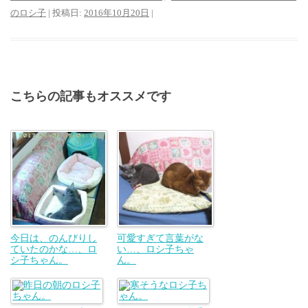
のロシ子
| 投稿日:
2016年10月20日
|
こちらの記事もオススメです
今日は、のんびりし
可愛すぎて言葉がな
ていたのかな…、ロ
い…、ロシ子ちゃ
シ子ちゃん。
ん。