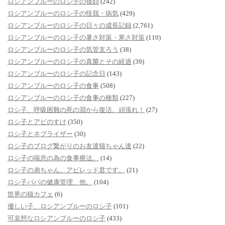
ロシアンブルーのロシ子の寝顔
(242)
ロシアンブルーのロシ子の怪我・病気
(429)
ロシアンブルーのロシ子の日々の成長記録
(2,761)
ロシアンブルーのロシ子の暑さ対策・寒さ対策
(110)
ロシアンブルーのロシ子の気管支ろう
(38)
ロシアンブルーのロシ子の真菌とその経過
(39)
ロシアンブルーのロシ子の記念日
(143)
ロシアンブルーのロシ子の食事
(508)
ロシアンブルーのロシ子の食事の種類
(227)
ロシ子、呼吸困難の死の淵から復活、頑張れ！
(27)
ロシ子とアビのすけ
(350)
ロシ子とネブライザー
(30)
ロシ子のブログ繋がりのお友達猫ちゃん達
(22)
ロシ子の喘息の為の食事療法。
(14)
ロシ子の弟ちゃん、アビレッド君です。
(21)
ロシ子パパの健康管理、他。
(104)
世界の猫カフェ
(6)
優しい子、ロシアンブルーのロシ子
(101)
可哀想なロシアンブルーのロシ子
(433)