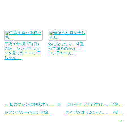
平成30年2月7日(日)
冬になったら、体重
の晩、シカゴマラソ
って減るのかな…、
ンを見てた？ ロシ子
ロシ子ちゃん。
ちゃん 。
投
←
私のマシンに興味津々…、ロ
ロシ子とアビのすけ…、全然、
稿
シアンブルーのロシ子編。
タイプが違う2にゃん…。（笑）
ナ
→