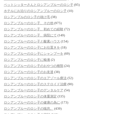
ペットシッターさんとロシアンブルーのロシ子
(95)
ホテルにお泊りのロシアンブルーのロシ子
(10)
ロシアンブルのロシ子の抜け毛
(38)
ロシアンブルーのロシ子、その他
(975)
ロシアンブルーのロシ子、初めての経験
(72)
ロシアンブルーのロシ子、病院にて
(149)
ロシアンブルーのロシ子と酸素ハウス
(154)
ロシアンブルーのロシ子にお仕置きを
(18)
ロシアンブルーのロシ子にシャンプーを
(69)
ロシアンブルーのロシ子に輸液
(2)
ロシアンブルーのロシ子のおやつの種類
(24)
ロシアンブルーのロシ子のお友達
(38)
ロシアンブルーのロシ子のエアゾール療法
(52)
ロシアンブルーのロシ子のステロイド治療
(90)
ロシアンブルーのロシ子のデンタルケア
(54)
ロシアンブルーのロシ子の体重測定
(335)
ロシアンブルーのロシ子の健康の為に
(173)
ロシアンブルーのロシ子の喘息。
(439)