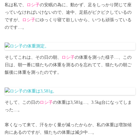
私は私で、
ロシ子
の安眠の為に、動かず、足をしっかり閉じて座
っていなければいけないので、途中、足筋がピクピクしているの
ですが、
ロシ子
にゆっくり寝て欲しいから、いつも頑張っている
のです…。
そしてこれは、その日の朝、
ロシ子
の体重を測った様子…、この
日は、朝一番に猫たちの体重を測るのを忘れてて、猫たちの朝ご
飯後に体重を測ったのです。
そして、この日の
ロシ子
の体重は3,581g…、3.5kg台になってしま
った…。
寒くなって来て、汗をかく量が減ったからか、私の体重は増加傾
向にあるのですが、猫たちの体重は減少中…。