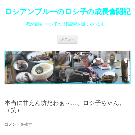
ロシアンブルーのロシ子の成長奮闘記
我が愛猫、ロシ子の成長記録を綴っています。
コ
メニュー
ン
テ
ン
ツ
へ
ス
キ
ッ
プ
本当に甘えん坊だわぁ～…、ロシ子ちゃん。
（笑）
コメントを残す