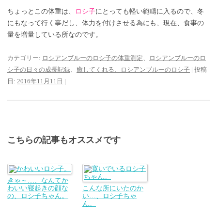
ちょっとこの体重は、
ロシ子
にとっても軽い範疇に入るので、冬
にもなって行く事だし、体力を付けさせる為にも、現在、食事の
量を増量している所なのです。
カテゴリー:
ロシアンブルーのロシ子の体重測定
、
ロシアンブルーのロ
シ子の日々の成長記録
、
癒してくれる、ロシアンブルーのロシ子
| 投稿
日:
2016年11月11日
|
こちらの記事もオススメです
きゃ～…、なんてか
わいい寝起きの顔な
こんな所にいたのか
の、ロシ子ちゃん。
い…、ロシ子ちゃ
ん。