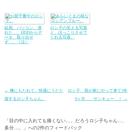
結局、パソコン、潰
ロシ子の笑える写真
れた…、HDDからデ
と、ほっこりさせて
ータ、取り出せ
くれる写真。
ず…。（泣）
投
←
襖にもたれて、快適にうたた
ロシ子、我が家にやって来て3年
稿
寝するロシ子ちゃん。
9ヶ月…、サンキュー…！
→
ナ
ビ
「
目の中に入れても痛くない…、だろうロシ子ちゃん…、
ゲ
多分…。
」への2件のフィードバック
ー