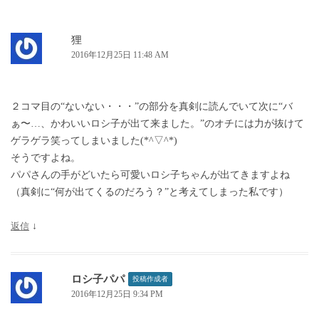
シ
ョ
狸
2016年12月25日 11:48 AM
ン
２コマ目の“ないない・・・”の部分を真剣に読んでいて次に“バ
ぁ〜…、かわいいロシ子が出て来ました。”のオチには力が抜けて
ゲラゲラ笑ってしまいました(*^▽^*)
そうですよね。
パパさんの手がどいたら可愛いロシ子ちゃんが出てきますよね
（真剣に“何が出てくるのだろう？”と考えてしまった私です）
返信
↓
ロシ子パパ
投稿作成者
2016年12月25日 9:34 PM