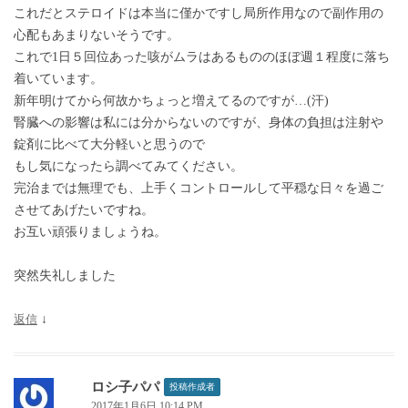
これだとステロイドは本当に僅かですし局所作用なので副作用の
心配もあまりないそうです。
これで1日５回位あった咳がムラはあるもののほぼ週１程度に落ち
着いています。
新年明けてから何故かちょっと増えてるのですが…(汗)
腎臓への影響は私には分からないのですが、身体の負担は注射や
錠剤に比べて大分軽いと思うので
もし気になったら調べてみてください。
完治までは無理でも、上手くコントロールして平穏な日々を過ご
させてあげたいですね。
お互い頑張りましょうね。
突然失礼しました
返信
↓
ロシ子パパ
投稿作成者
2017年1月6日 10:14 PM