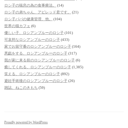
ロシ子の喘息の為の食事療法。
(14)
ロシ子の弟ちゃん、アビレッド君です。
(21)
ロシ子パパの健康管理、他。
(104)
世界の猫カフェ
(6)
優しい子、ロシアンブルーのロシ子
(101)
可哀想なロシアンブルーのロシ子
(433)
家でお留守番のロシアンブルーのロシ子
(164)
悪戯をする、ロシアンブルーのロシ子
(317)
我が家に来る前のロシアンブルーのロシ子
(6)
癒してくれる、ロシアンブルーのロシ子
(1,385)
笑える、ロシアンブルーのロシ子
(892)
避妊手術後のロシアンブルーのロシ子
(26)
雑誌、ねこのきもち
(59)
Proudly powered by WordPress