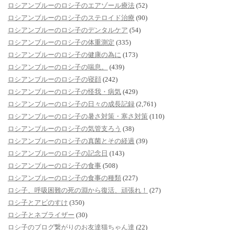
ロシアンブルーのロシ子のエアゾール療法
(52)
ロシアンブルーのロシ子のステロイド治療
(90)
ロシアンブルーのロシ子のデンタルケア
(54)
ロシアンブルーのロシ子の体重測定
(335)
ロシアンブルーのロシ子の健康の為に
(173)
ロシアンブルーのロシ子の喘息。
(439)
ロシアンブルーのロシ子の寝顔
(242)
ロシアンブルーのロシ子の怪我・病気
(429)
ロシアンブルーのロシ子の日々の成長記録
(2,761)
ロシアンブルーのロシ子の暑さ対策・寒さ対策
(110)
ロシアンブルーのロシ子の気管支ろう
(38)
ロシアンブルーのロシ子の真菌とその経過
(39)
ロシアンブルーのロシ子の記念日
(143)
ロシアンブルーのロシ子の食事
(508)
ロシアンブルーのロシ子の食事の種類
(227)
ロシ子、呼吸困難の死の淵から復活、頑張れ！
(27)
ロシ子とアビのすけ
(350)
ロシ子とネブライザー
(30)
ロシ子のブログ繋がりのお友達猫ちゃん達
(22)