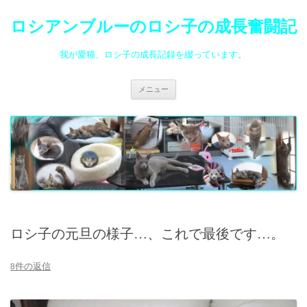
ロシアンブルーのロシ子の成長奮闘記
我が愛猫、ロシ子の成長記録を綴っています。
コ
メニュー
ン
テ
ン
ツ
へ
ス
キ
ッ
プ
ロシ子の元旦の様子…、これで最後です…。
8件の返信