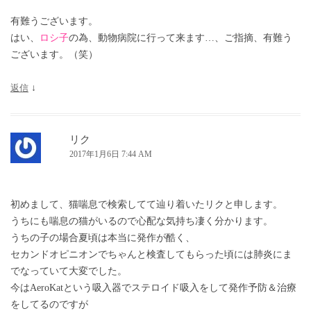
有難うございます。
はい、
ロシ子
の為、動物病院に行って来ます…、ご指摘、有難う
ございます。（笑）
返信
↓
リク
2017年1月6日 7:44 AM
初めまして、猫喘息で検索してて辿り着いたリクと申します。
うちにも喘息の猫がいるので心配な気持ち凄く分かります。
うちの子の場合夏頃は本当に発作が酷く、
セカンドオピニオンでちゃんと検査してもらった頃には肺炎にま
でなっていて大変でした。
今はAeroKatという吸入器でステロイド吸入をして発作予防＆治療
をしてるのですが