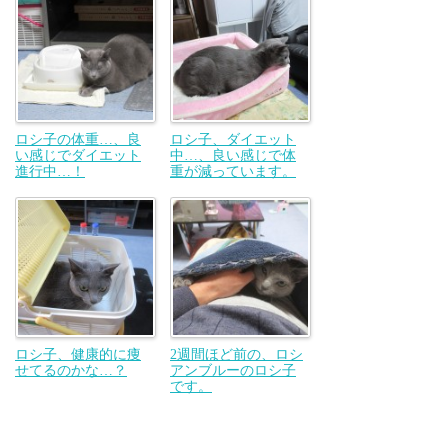
ロシ子の体重…、良
ロシ子、ダイエット
い感じでダイエット
中…、良い感じで体
進行中…！
重が減っています。
ロシ子、健康的に痩
2週間ほど前の、ロシ
せてるのかな…？
アンブルーのロシ子
です。