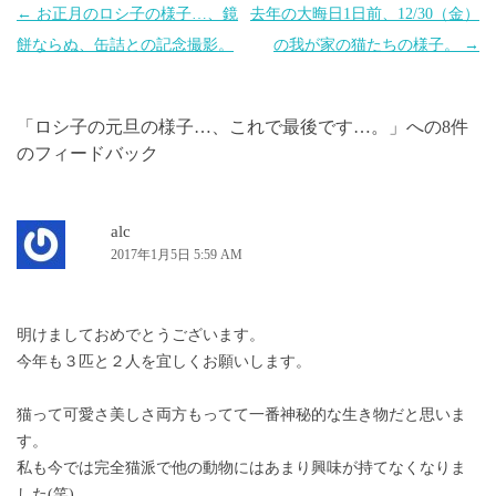
投
←
お正月のロシ子の様子…、鏡
去年の大晦日1日前、12/30（金）
稿
餅ならぬ、缶詰との記念撮影。
の我が家の猫たちの様子。
→
ナ
ビ
「
ロシ子の元旦の様子…、これで最後です…。
」への8件
ゲ
のフィードバック
ー
シ
ョ
alc
2017年1月5日 5:59 AM
ン
明けましておめでとうございます。
今年も３匹と２人を宜しくお願いします。
猫って可愛さ美しさ両方もってて一番神秘的な生き物だと思いま
す。
私も今では完全猫派で他の動物にはあまり興味が持てなくなりま
した(笑)