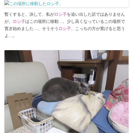
暫くすると、決して、私が
ロシ子
を追い出した訳ではありません
が、
ロシ子
はこの場所に移動…、少し高くなっているこの場所で
寛ぎ始めました…、そうそう
ロシ子
、こっちの方が寛げると思う
よ…。