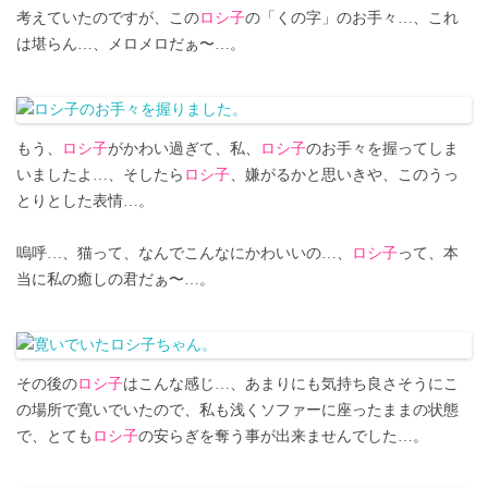
考えていたのですが、この
ロシ子
の「くの字」のお手々…、これ
は堪らん…、メロメロだぁ〜…。
もう、
ロシ子
がかわい過ぎて、私、
ロシ子
のお手々を握ってしま
いましたよ…、そしたら
ロシ子
、嫌がるかと思いきや、このうっ
とりとした表情…。
嗚呼…、猫って、なんでこんなにかわいいの…、
ロシ子
って、本
当に私の癒しの君だぁ〜…。
その後の
ロシ子
はこんな感じ…、あまりにも気持ち良さそうにこ
の場所で寛いでいたので、私も浅くソファーに座ったままの状態
で、とても
ロシ子
の安らぎを奪う事が出来ませんでした…。