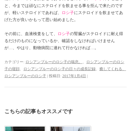
と、今までは頑なにステロイドを飲ませる事を拒んで来たのです
が、軽いステロイドであれば、
ロシ子
にステロイドを飲ませてあ
げた方が良いかもって思い始めました。
その前に、血液検査をして、
ロシ子
の腎臓がステロイドに耐え得
るだけのものになっているか、確認をしなければいけません
が…、やはり、動物病院に連れて行かなければ…。
カテゴリー:
ロシアンブルーのロシ子の喘息。
、
ロシアンブルーのロシ
子の寝顔
、
ロシアンブルーのロシ子の日々の成長記録
、
癒してくれる、
ロシアンブルーのロシ子
| 投稿日:
2017年1月4日
|
こちらの記事もオススメです