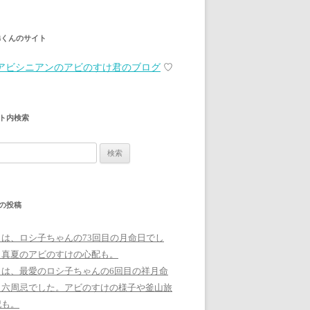
弟くんのサイト
アビシニアンのアビのすけ君のブログ
♡
ト内検索
の投稿
日は、ロシ子ちゃんの73回目の月命日でし
。真夏のアビのすけの心配も。
日は、最愛のロシ子ちゃんの6回目の祥月命
、六周忌でした。アビのすけの様子や釜山旅
記も。