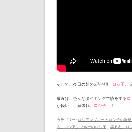
そして、今日の朝の6時半頃、
ロシ子
、
最近は、色んなタイミングで咳をする
ロ
が軽い…、頑張れ、
ロシ子
…！
カテゴリー:
ロシアンブルーのロシ子の喘息
る、ロシアンブルーのロシ子
、
笑える、ロ