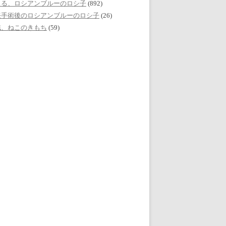
える、ロシアンブルーのロシ子
(892)
妊手術後のロシアンブルーのロシ子
(26)
誌、ねこのきもち
(59)