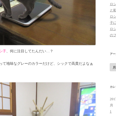
ロ
と
ロ
子
ロ
の
シ子
、何に注目してたんだい…？
アー
って地味なグレーのカラーだけど、シックで高貴だよなぁ
ア
ー
カ
イ
ブ
カレ
20
月
1