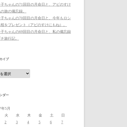
シ子ちゃんの71回目の月命日と、アビのすけ
私の旅の備忘録。
シ子ちゃんの70回目の月命日と、今年もロシ
に桜をプレゼント（アビのすけにもね）。
シ子ちゃんの69回目の月命日と、私の備忘録
プチ旅行記。
カイブ
ンダー
17年5月
火
水
木
金
土
日
2
3
4
5
6
7