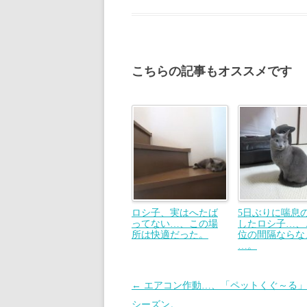
こちらの記事もオススメです
ロシ子、実はへたば
5日ぶりに喘息
ってない…、この場
したロシ子…、
所は快適だった。
位の間隔ならな
…。
投
←
エアコン作動…、「ペットくぐ～る」
稿
シーズン。