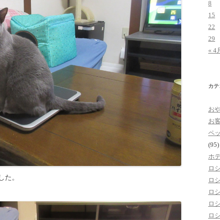
8
15
22
29
« 4
カテ
お
お
ペ
(95)
ホ
ロ
した。
ロ
ロ
ロ
ロ