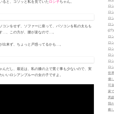
いると、コソッと私を見ていた
ロシ子
ちゃん。
ロ
ロ
ロ
ロ
ソコンをせず、ソファーに座って、パソコンを私の太もも
(27)
す…、この方が、腰が楽なので…。
ロ
ロ
が出来ず、ちょっと戸惑ってるかも…。
ロ
ロ
ロ
ロ
ゃんだし、最近は、私の膝の上で寛ぐ事も少ないので、実
世
わいいロシアンブルーの女の子ですよ。
優
可
家
悪
我
癒