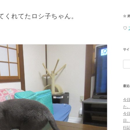
てくれてたロシ子ちゃん。
☆ 
♡
サイ
検
索:
最近
今
た
今
日
行