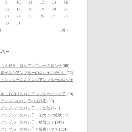
9
10
11
12
13
14
16
17
18
19
20
21
23
24
25
26
27
28
30
31
月
6月 »
ゴリー
やつ大好き、ロシアンブルーのロシ子
(68)
客様がロシアンブルーのロシ子に会いに
(22)
ットシッターさんとロシアンブルーのロシ子
テルにお泊りのロシアンブルーのロシ子
(10)
シアンブルのロシ子の抜け毛
(38)
シアンブルーのロシ子、その他
(975)
シアンブルーのロシ子、初めての経験
(72)
シアンブルーのロシ子、病院にて
(149)
シアンブルーのロシ子と酸素ハウス
(154)