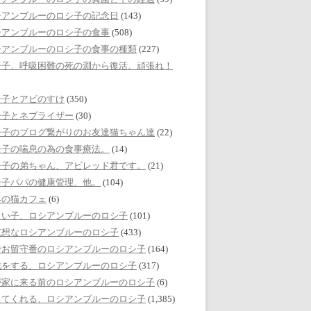
シアンブルーのロシ子の記念日
(143)
シアンブルーのロシ子の食事
(508)
シアンブルーのロシ子の食事の種類
(227)
シ子、呼吸困難の死の淵から復活、頑張れ！
シ子とアビのすけ
(350)
シ子とネブライザー
(30)
シ子のブログ繋がりのお友達猫ちゃん達
(22)
シ子の喘息の為の食事療法。
(14)
シ子の弟ちゃん、アビレッド君です。
(21)
シ子パパの健康管理、他。
(104)
界の猫カフェ
(6)
しい子、ロシアンブルーのロシ子
(101)
哀想なロシアンブルーのロシ子
(433)
でお留守番のロシアンブルーのロシ子
(164)
戯をする、ロシアンブルーのロシ子
(317)
が家に来る前のロシアンブルーのロシ子
(6)
してくれる、ロシアンブルーのロシ子
(1,385)