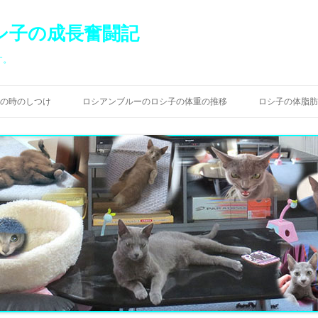
シ子の成長奮闘記
す。
コ
ン
の時のしつけ
ロシアンブルーのロシ子の体重の推移
ロシ子の体脂肪
テ
ン
ツ
へ
ス
キ
ッ
プ