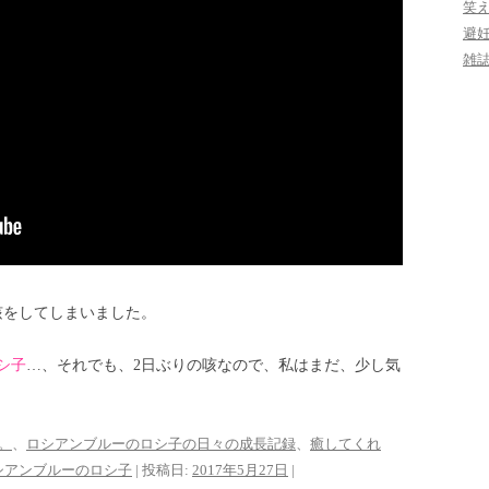
笑
避
雑
咳をしてしまいました。
シ子
…、それでも、2日ぶりの咳なので、私はまだ、少し気
。
、
ロシアンブルーのロシ子の日々の成長記録
、
癒してくれ
シアンブルーのロシ子
| 投稿日:
2017年5月27日
|