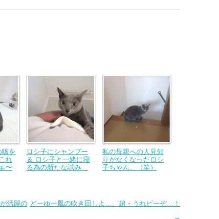
の咳を
ロシ子にシャンプー
私の母親への人見知
これ
＆ ロシ子と一緒に寝
りがなくなったロシ
ぁ〜
る為の新たな試み。
子ちゃん。（笑）
が活躍の
どーゆー風の吹き回しよ…、超・うれピーぞ…！
→