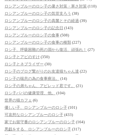
ロシアンブルーのロシ子の暑さ対策・寒さ対策
(110)
ロシアンブルーのロシ子の気管支ろう
(38)
ロシアンブルーのロシ子の真菌とその経過
(39)
ロシアンブルーのロシ子の記念日
(143)
ロシアンブルーのロシ子の食事
(508)
ロシアンブルーのロシ子の食事の種類
(227)
ロシ子、呼吸困難の死の淵から復活、頑張れ！
(27)
ロシ子とアビのすけ
(350)
ロシ子とネブライザー
(30)
ロシ子のブログ繋がりのお友達猫ちゃん達
(22)
ロシ子の喘息の為の食事療法。
(14)
ロシ子の弟ちゃん、アビレッド君です。
(21)
ロシ子パパの健康管理、他。
(104)
世界の猫カフェ
(6)
優しい子、ロシアンブルーのロシ子
(101)
可哀想なロシアンブルーのロシ子
(433)
家でお留守番のロシアンブルーのロシ子
(164)
悪戯をする、ロシアンブルーのロシ子
(317)