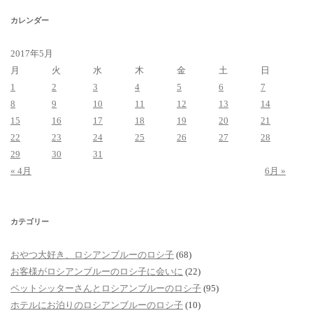
カレンダー
2017年5月
月
火
水
木
金
土
日
1
2
3
4
5
6
7
8
9
10
11
12
13
14
15
16
17
18
19
20
21
22
23
24
25
26
27
28
29
30
31
« 4月
6月 »
カテゴリー
おやつ大好き、ロシアンブルーのロシ子
(68)
お客様がロシアンブルーのロシ子に会いに
(22)
ペットシッターさんとロシアンブルーのロシ子
(95)
ホテルにお泊りのロシアンブルーのロシ子
(10)