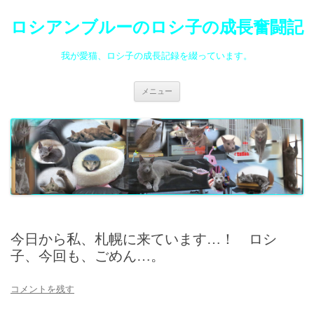
ロシアンブルーのロシ子の成長奮闘記
我が愛猫、ロシ子の成長記録を綴っています。
コ
メニュー
ン
テ
ン
ツ
へ
ス
キ
ッ
プ
今日から私、札幌に来ています…！ ロシ
子、今回も、ごめん…。
コメントを残す