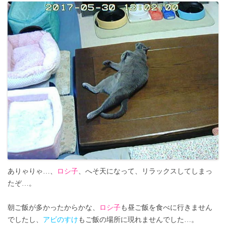
ありゃりゃ…、
ロシ子
、へそ天になって、リラックスしてしまっ
たぞ…。
朝ご飯が多かったからかな、
ロシ子
も昼ご飯を食べに行きません
でしたし、
アビのすけ
もご飯の場所に現れませんでした…。