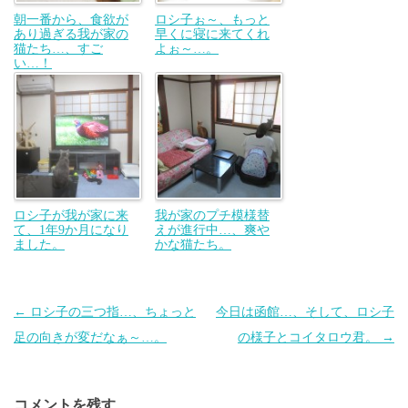
朝一番から、食欲が
ロシ子ぉ～、もっと
あり過ぎる我が家の
早くに寝に来てくれ
猫たち…、すご
よぉ～…。
い…！
ロシ子が我が家に来
我が家のプチ模様替
て、1年9か月になり
えが進行中…、爽や
ました。
かな猫たち。
投
←
ロシ子の三つ指…、ちょっと
今日は函館…、そして、ロシ子
稿
足の向きが変だなぁ～…。
の様子とコイタロウ君。
→
ナ
ビ
コメントを残す