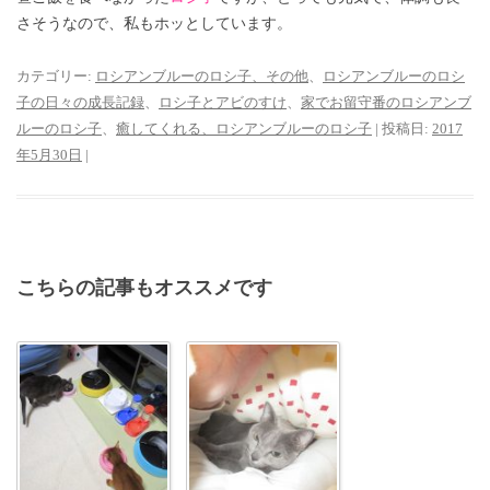
さそうなので、私もホッとしています。
カテゴリー:
ロシアンブルーのロシ子、その他
、
ロシアンブルーのロシ
子の日々の成長記録
、
ロシ子とアビのすけ
、
家でお留守番のロシアンブ
ルーのロシ子
、
癒してくれる、ロシアンブルーのロシ子
| 投稿日:
2017
年5月30日
|
こちらの記事もオススメです