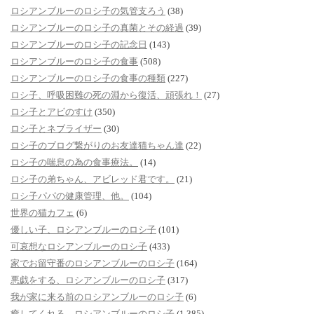
ロシアンブルーのロシ子の気管支ろう
(38)
ロシアンブルーのロシ子の真菌とその経過
(39)
ロシアンブルーのロシ子の記念日
(143)
ロシアンブルーのロシ子の食事
(508)
ロシアンブルーのロシ子の食事の種類
(227)
ロシ子、呼吸困難の死の淵から復活、頑張れ！
(27)
ロシ子とアビのすけ
(350)
ロシ子とネブライザー
(30)
ロシ子のブログ繋がりのお友達猫ちゃん達
(22)
ロシ子の喘息の為の食事療法。
(14)
ロシ子の弟ちゃん、アビレッド君です。
(21)
ロシ子パパの健康管理、他。
(104)
世界の猫カフェ
(6)
優しい子、ロシアンブルーのロシ子
(101)
可哀想なロシアンブルーのロシ子
(433)
家でお留守番のロシアンブルーのロシ子
(164)
悪戯をする、ロシアンブルーのロシ子
(317)
我が家に来る前のロシアンブルーのロシ子
(6)
癒してくれる、ロシアンブルーのロシ子
(1,385)