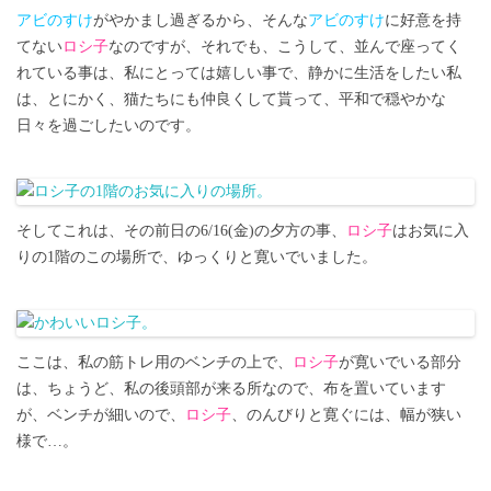
アビのすけ
がやかまし過ぎるから、そんな
アビのすけ
に好意を持
てない
ロシ子
なのですが、それでも、こうして、並んで座ってく
れている事は、私にとっては嬉しい事で、静かに生活をしたい私
は、とにかく、猫たちにも仲良くして貰って、平和で穏やかな
日々を過ごしたいのです。
そしてこれは、その前日の6/16(金)の夕方の事、
ロシ子
はお気に入
りの1階のこの場所で、ゆっくりと寛いでいました。
ここは、私の筋トレ用のベンチの上で、
ロシ子
が寛いでいる部分
は、ちょうど、私の後頭部が来る所なので、布を置いています
が、ベンチが細いので、
ロシ子
、のんびりと寛ぐには、幅が狭い
様で…。