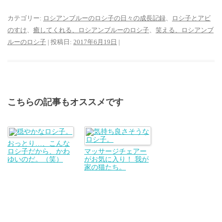
カテゴリー:
ロシアンブルーのロシ子の日々の成長記録
、
ロシ子とアビ
のすけ
、
癒してくれる、ロシアンブルーのロシ子
、
笑える、ロシアンブ
ルーのロシ子
| 投稿日:
2017年6月19日
|
こちらの記事もオススメです
おっとり…、こんな
ロシ子だから、かわ
マッサージチェアー
ゆいのだ。（笑）
がお気に入り！ 我が
家の猫たち。