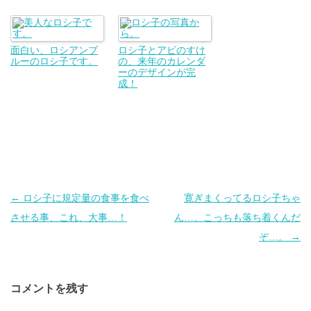
面白い、ロシアンブ
ロシ子とアビのすけ
ルーのロシ子です。
の、来年のカレンダ
ーのデザインが完
成！
投
←
ロシ子に規定量の食事を食べ
寛ぎまくってるロシ子ちゃ
稿
させる事、これ、大事…！
ん…、こっちも落ち着くんだ
ナ
ぞ…。
→
ビ
ゲ
コメントを残す
ー