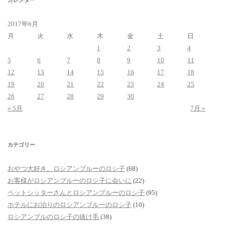
2017年6月
月
火
水
木
金
土
日
1
2
3
4
5
6
7
8
9
10
11
12
13
14
15
16
17
18
19
20
21
22
23
24
25
26
27
28
29
30
« 5月
7月 »
カテゴリー
おやつ大好き、ロシアンブルーのロシ子
(68)
お客様がロシアンブルーのロシ子に会いに
(22)
ペットシッターさんとロシアンブルーのロシ子
(95)
ホテルにお泊りのロシアンブルーのロシ子
(10)
ロシアンブルのロシ子の抜け毛
(38)