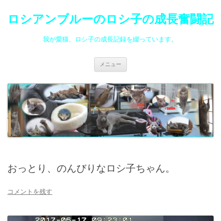
ロシアンブルーのロシ子の成長奮闘記
我が愛猫、ロシ子の成長記録を綴っています。
コ
メニュー
ン
テ
ン
ツ
へ
ス
キ
ッ
プ
おっとり、のんびりなロシ子ちゃん。
コメントを残す