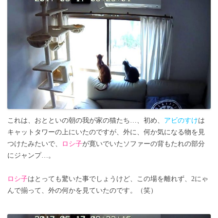
これは、おとといの朝の我が家の猫たち…、初め、
アビのすけ
は
キャットタワーの上にいたのですが、外に、何か気になる物を見
つけたみたいで、
ロシ子
が寛いでいたソファーの背もたれの部分
にジャンプ…。
ロシ子
はとっても驚いた事でしょうけど、この場を離れず、2にゃ
んで揃って、外の何かを見ていたのです。（笑）