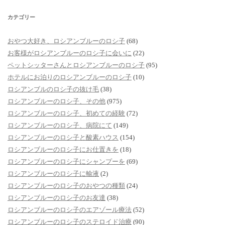
カテゴリー
おやつ大好き、ロシアンブルーのロシ子
(68)
お客様がロシアンブルーのロシ子に会いに
(22)
ペットシッターさんとロシアンブルーのロシ子
(95)
ホテルにお泊りのロシアンブルーのロシ子
(10)
ロシアンブルのロシ子の抜け毛
(38)
ロシアンブルーのロシ子、その他
(975)
ロシアンブルーのロシ子、初めての経験
(72)
ロシアンブルーのロシ子、病院にて
(149)
ロシアンブルーのロシ子と酸素ハウス
(154)
ロシアンブルーのロシ子にお仕置きを
(18)
ロシアンブルーのロシ子にシャンプーを
(69)
ロシアンブルーのロシ子に輸液
(2)
ロシアンブルーのロシ子のおやつの種類
(24)
ロシアンブルーのロシ子のお友達
(38)
ロシアンブルーのロシ子のエアゾール療法
(52)
ロシアンブルーのロシ子のステロイド治療
(90)