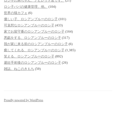
ロシ子の弟ちゃん、アビレッド君です。
(21)
ロシ子パパの健康管理、他。
(104)
世界の猫カフェ
(6)
優しい子、ロシアンブルーのロシ子
(101)
可哀想なロシアンブルーのロシ子
(433)
家でお留守番のロシアンブルーのロシ子
(164)
悪戯をする、ロシアンブルーのロシ子
(317)
我が家に来る前のロシアンブルーのロシ子
(6)
癒してくれる、ロシアンブルーのロシ子
(1,385)
笑える、ロシアンブルーのロシ子
(892)
避妊手術後のロシアンブルーのロシ子
(26)
雑誌、ねこのきもち
(59)
Proudly powered by WordPress