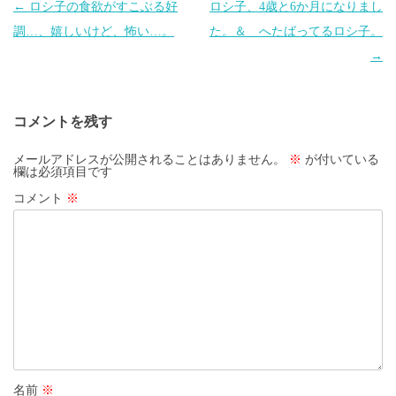
投
←
ロシ子の食欲がすこぶる好
ロシ子、4歳と6か月になりまし
稿
調…、嬉しいけど、怖い…。
た。＆ へたばってるロシ子。
ナ
→
ビ
ゲ
コメントを残す
ー
シ
メールアドレスが公開されることはありません。
※
が付いている
欄は必須項目です
ョ
コメント
※
ン
名前
※