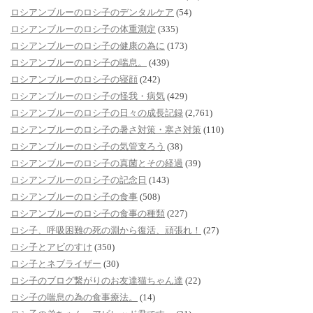
ロシアンブルーのロシ子のデンタルケア
(54)
ロシアンブルーのロシ子の体重測定
(335)
ロシアンブルーのロシ子の健康の為に
(173)
ロシアンブルーのロシ子の喘息。
(439)
ロシアンブルーのロシ子の寝顔
(242)
ロシアンブルーのロシ子の怪我・病気
(429)
ロシアンブルーのロシ子の日々の成長記録
(2,761)
ロシアンブルーのロシ子の暑さ対策・寒さ対策
(110)
ロシアンブルーのロシ子の気管支ろう
(38)
ロシアンブルーのロシ子の真菌とその経過
(39)
ロシアンブルーのロシ子の記念日
(143)
ロシアンブルーのロシ子の食事
(508)
ロシアンブルーのロシ子の食事の種類
(227)
ロシ子、呼吸困難の死の淵から復活、頑張れ！
(27)
ロシ子とアビのすけ
(350)
ロシ子とネブライザー
(30)
ロシ子のブログ繋がりのお友達猫ちゃん達
(22)
ロシ子の喘息の為の食事療法。
(14)