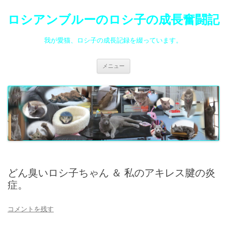
ロシアンブルーのロシ子の成長奮闘記
我が愛猫、ロシ子の成長記録を綴っています。
コ
メニュー
ン
テ
ン
ツ
へ
ス
キ
ッ
プ
どん臭いロシ子ちゃん ＆ 私のアキレス腱の炎
症。
コメントを残す