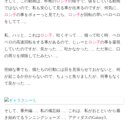
そして、この動画は、昨晩の
ロシ子
の様子で、咳をしている動画
ではないので、私も安心して見る事が出来るのですが、何気に、
ロシ子
の事をボォーっと見てたら、
ロシ子
が回転の早いペロペロ
をしてて…。
私、ハッと、これは
ロシ子
、吐くぞって…、猫って吐く時、ペロ
ペロの高速回転をする事があるので、じぃーと
ロシ子
の事を凝視
していたのですが、良かった…、吐かなかった…、ただ単に、口
の周りを掃除してたみたい…。
些細な事でも、猫たちの行動には目を見張らせておかないと、何
が起こるか分からないので、ちょっと焦りましたが、何事もなく
て良かった…。
そして、番外編…、私の備忘録…、これは、私がおとといから履
き始めてるランニングシューズ…、アディダスのGalaxy3。