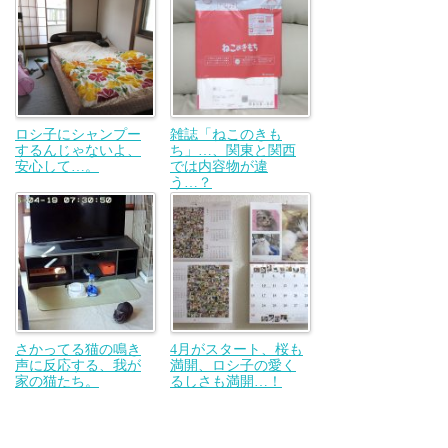
ロシ子にシャンプー
雑誌「ねこのきも
するんじゃないよ、
ち」…、関東と関西
安心して…。
では内容物が違
う…？
さかってる猫の鳴き
4月がスタート、桜も
声に反応する、我が
満開、ロシ子の愛く
家の猫たち。
るしさも満開…！