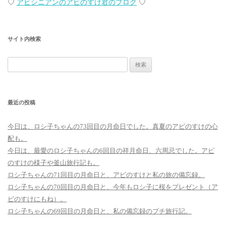
♡
アビシニアンのアビのすけ君のブログ
♡
サイト内検索
検
索:
最近の投稿
今日は、ロシ子ちゃんの73回目の月命日でした。真夏のアビのすけの心
配も。
今日は、最愛のロシ子ちゃんの6回目の祥月命日、六周忌でした。アビ
のすけの様子や釜山旅行記も。
ロシ子ちゃんの71回目の月命日と、アビのすけと私の旅の備忘録。
ロシ子ちゃんの70回目の月命日と、今年もロシ子に桜をプレゼント（ア
ビのすけにもね）。
ロシ子ちゃんの69回目の月命日と、私の備忘録のプチ旅行記。