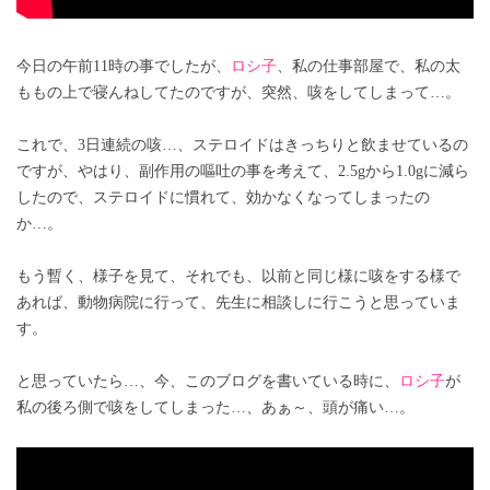
今日の午前11時の事でしたが、
ロシ子
、私の仕事部屋で、私の太
ももの上で寝んねしてたのですが、突然、咳をしてしまって…。
これで、3日連続の咳…、ステロイドはきっちりと飲ませているの
ですが、やはり、副作用の嘔吐の事を考えて、2.5gから1.0gに減ら
したので、ステロイドに慣れて、効かなくなってしまったの
か…。
もう暫く、様子を見て、それでも、以前と同じ様に咳をする様で
あれば、動物病院に行って、先生に相談しに行こうと思っていま
す。
と思っていたら…、今、このブログを書いている時に、
ロシ子
が
私の後ろ側で咳をしてしまった…、あぁ～、頭が痛い…。