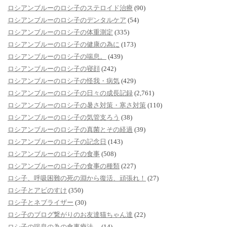
ロシアンブルーのロシ子のステロイド治療
(90)
ロシアンブルーのロシ子のデンタルケア
(54)
ロシアンブルーのロシ子の体重測定
(335)
ロシアンブルーのロシ子の健康の為に
(173)
ロシアンブルーのロシ子の喘息。
(439)
ロシアンブルーのロシ子の寝顔
(242)
ロシアンブルーのロシ子の怪我・病気
(429)
ロシアンブルーのロシ子の日々の成長記録
(2,761)
ロシアンブルーのロシ子の暑さ対策・寒さ対策
(110)
ロシアンブルーのロシ子の気管支ろう
(38)
ロシアンブルーのロシ子の真菌とその経過
(39)
ロシアンブルーのロシ子の記念日
(143)
ロシアンブルーのロシ子の食事
(508)
ロシアンブルーのロシ子の食事の種類
(227)
ロシ子、呼吸困難の死の淵から復活、頑張れ！
(27)
ロシ子とアビのすけ
(350)
ロシ子とネブライザー
(30)
ロシ子のブログ繋がりのお友達猫ちゃん達
(22)
ロシ子の喘息の為の食事療法。
(14)