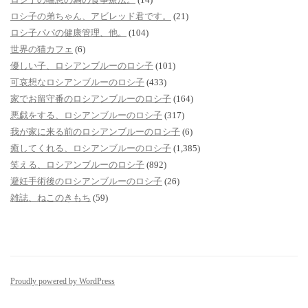
ロシ子の弟ちゃん、アビレッド君です。
(21)
ロシ子パパの健康管理、他。
(104)
世界の猫カフェ
(6)
優しい子、ロシアンブルーのロシ子
(101)
可哀想なロシアンブルーのロシ子
(433)
家でお留守番のロシアンブルーのロシ子
(164)
悪戯をする、ロシアンブルーのロシ子
(317)
我が家に来る前のロシアンブルーのロシ子
(6)
癒してくれる、ロシアンブルーのロシ子
(1,385)
笑える、ロシアンブルーのロシ子
(892)
避妊手術後のロシアンブルーのロシ子
(26)
雑誌、ねこのきもち
(59)
Proudly powered by WordPress