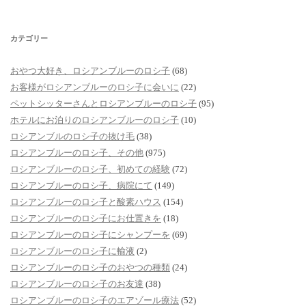
カテゴリー
おやつ大好き、ロシアンブルーのロシ子
(68)
お客様がロシアンブルーのロシ子に会いに
(22)
ペットシッターさんとロシアンブルーのロシ子
(95)
ホテルにお泊りのロシアンブルーのロシ子
(10)
ロシアンブルのロシ子の抜け毛
(38)
ロシアンブルーのロシ子、その他
(975)
ロシアンブルーのロシ子、初めての経験
(72)
ロシアンブルーのロシ子、病院にて
(149)
ロシアンブルーのロシ子と酸素ハウス
(154)
ロシアンブルーのロシ子にお仕置きを
(18)
ロシアンブルーのロシ子にシャンプーを
(69)
ロシアンブルーのロシ子に輸液
(2)
ロシアンブルーのロシ子のおやつの種類
(24)
ロシアンブルーのロシ子のお友達
(38)
ロシアンブルーのロシ子のエアゾール療法
(52)