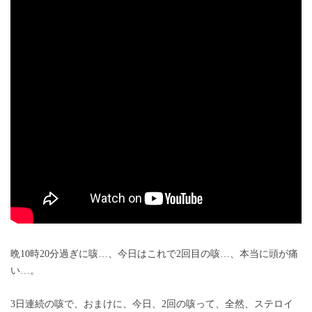
晩10時20分過ぎに咳…、今日はこれで2回目の咳…、本当に頭が痛
い…。
3日連続の咳で、おまけに、今日、2回の咳って、全然、ステロイ