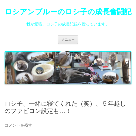
ロシアンブルーのロシ子の成長奮闘記
我が愛猫、ロシ子の成長記録を綴っています。
コ
メニュー
ン
テ
ン
ツ
へ
ス
キ
ッ
プ
ロシ子、一緒に寝てくれた（笑）、５年越し
のファビコン設定も…！
コメントを残す