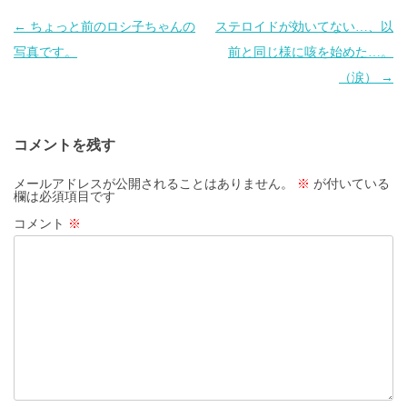
投
←
ちょっと前のロシ子ちゃんの
ステロイドが効いてない…、以
稿
写真です。
前と同じ様に咳を始めた…。
ナ
（涙）
→
ビ
ゲ
コメントを残す
ー
シ
メールアドレスが公開されることはありません。
※
が付いている
欄は必須項目です
ョ
コメント
※
ン