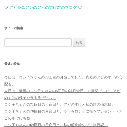
♡
アビシニアンのアビのすけ君のブログ
♡
サイト内検索
検
索:
最近の投稿
今日は、ロシ子ちゃんの73回目の月命日でした。真夏のアビのすけの心
配も。
今日は、最愛のロシ子ちゃんの6回目の祥月命日、六周忌でした。アビ
のすけの様子や釜山旅行記も。
ロシ子ちゃんの71回目の月命日と、アビのすけと私の旅の備忘録。
ロシ子ちゃんの70回目の月命日と、今年もロシ子に桜をプレゼント（ア
ビのすけにもね）。
ロシ子ちゃんの69回目の月命日と、私の備忘録のプチ旅行記。