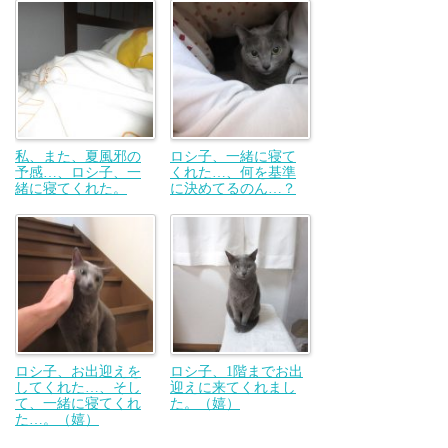
私、また、夏風邪の
ロシ子、一緒に寝て
予感…、ロシ子、一
くれた…、何を基準
緒に寝てくれた。
に決めてるのん…？
ロシ子、お出迎えを
ロシ子、1階までお出
してくれた…、そし
迎えに来てくれまし
て、一緒に寝てくれ
た。（嬉）
た…。（嬉）