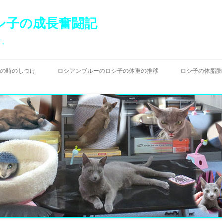
シ子の成長奮闘記
す。
コ
ン
の時のしつけ
ロシアンブルーのロシ子の体重の推移
ロシ子の体脂肪
テ
ン
ツ
へ
ス
キ
ッ
プ