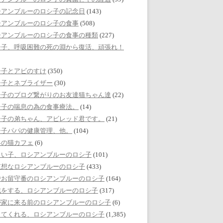
シアンブルーのロシ子の記念日
(143)
シアンブルーのロシ子の食事
(508)
シアンブルーのロシ子の食事の種類
(227)
シ子、呼吸困難の死の淵から復活、頑張れ！
シ子とアビのすけ
(350)
シ子とネブライザー
(30)
シ子のブログ繋がりのお友達猫ちゃん達
(22)
シ子の喘息の為の食事療法。
(14)
シ子の弟ちゃん、アビレッド君です。
(21)
シ子パパの健康管理、他。
(104)
界の猫カフェ
(6)
しい子、ロシアンブルーのロシ子
(101)
哀想なロシアンブルーのロシ子
(433)
でお留守番のロシアンブルーのロシ子
(164)
戯をする、ロシアンブルーのロシ子
(317)
が家に来る前のロシアンブルーのロシ子
(6)
してくれる、ロシアンブルーのロシ子
(1,385)