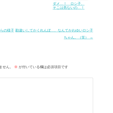
ダメ…！ ロシ子、
そこは危ないの…！
らの様子
勘違いしてかくれんぼ…、なんてかわゆいロシ子
ちゃん。（笑）
→
ません。
※
が付いている欄は必須項目です