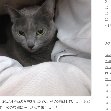
5
12
19
26
« 1
カテ
お
お
ペ
(95)
ホ
ロ
ロ
ロ
12(月･祝)の夜中3時は0.9℃、朝の6時は1.4℃…、十分に
ロ
て、私の布団に潜り込んで来た…！？
ロ