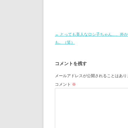
投
←
とっても美人なロシ子ちゃん…、外か
稿
も。（笑）
ナ
ビ
コメントを残す
ゲ
ー
メールアドレスが公開されることはあり
シ
コメント
※
ョ
ン