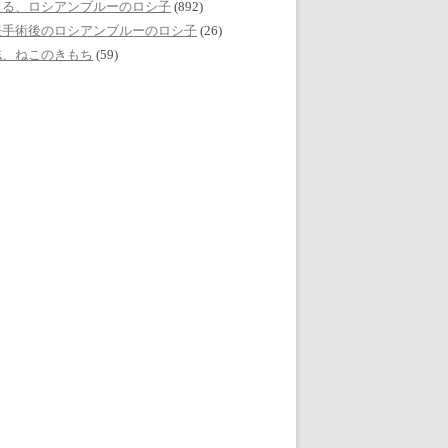
える、ロシアンブルーのロシ子
(892)
妊手術後のロシアンブルーのロシ子
(26)
誌、ねこのきもち
(59)