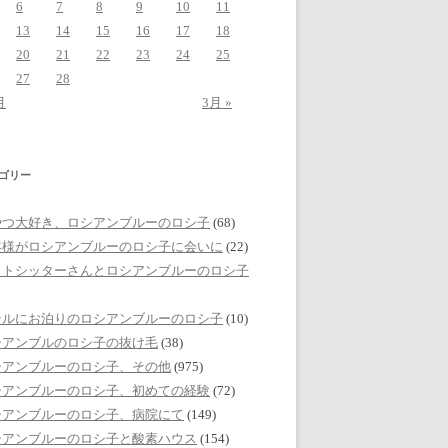
6
7
8
9
10
11
13
14
15
16
17
18
20
21
22
23
24
25
27
28
月
3月 »
ゴリー
やつ大好き、ロシアンブルーのロシ子
(68)
客様がロシアンブルーのロシ子に会いに
(22)
ットシッターさんとロシアンブルーのロシ子
テルにお泊りのロシアンブルーのロシ子
(10)
シアンブルのロシ子の抜け毛
(38)
シアンブルーのロシ子、その他
(975)
シアンブルーのロシ子、初めての経験
(72)
シアンブルーのロシ子、病院にて
(149)
シアンブルーのロシ子と酸素ハウス
(154)