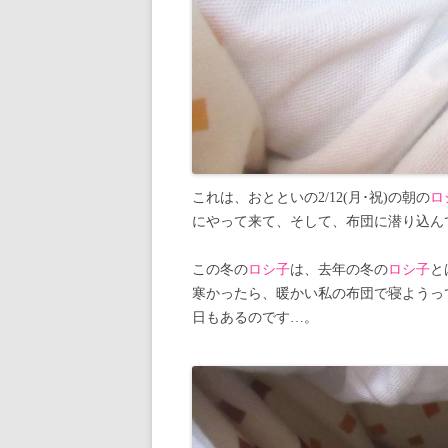
これは、おとといの2/12(月･祝)の朝の
ロ
にやって来て、そして、布団に潜り込ん
この冬の
ロシ子
は、去年の冬の
ロシ子
と
寒かったら、暖かい私の布団で寝ようっ
日もあるのです…。