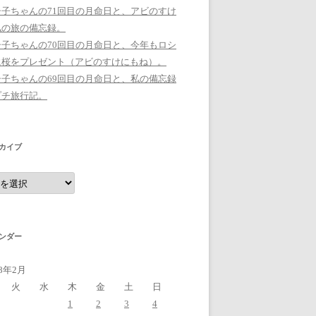
シ子ちゃんの71回目の月命日と、アビのすけ
私の旅の備忘録。
シ子ちゃんの70回目の月命日と、今年もロシ
に桜をプレゼント（アビのすけにもね）。
シ子ちゃんの69回目の月命日と、私の備忘録
プチ旅行記。
カイブ
ンダー
18年2月
火
水
木
金
土
日
1
2
3
4