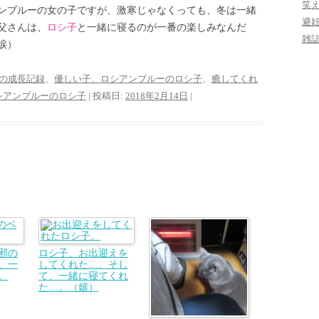
笑
ンブルーの女の子ですが、激寒じゃなくっても、冬は一緒
避
父さんは、
ロシ子
と一緒に寝るのが一番の楽しみなんだ
雑
涙）
の成長記録
、
優しい子、ロシアンブルーのロシ子
、
癒してくれ
シアンブルーのロシ子
| 投稿日:
2018年2月14日
|
邪の
ロシ子、お出迎えを
、一
してくれた…、そし
。
て、一緒に寝てくれ
た…。（嬉）