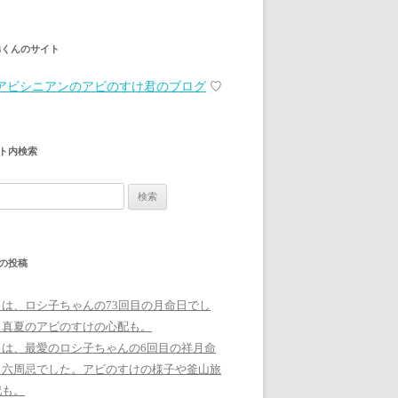
弟くんのサイト
アビシニアンのアビのすけ君のブログ
♡
ト内検索
の投稿
日は、ロシ子ちゃんの73回目の月命日でし
。真夏のアビのすけの心配も。
日は、最愛のロシ子ちゃんの6回目の祥月命
、六周忌でした。アビのすけの様子や釜山旅
記も。