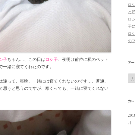
ロ
と
ロ
子
ロ
の
シ子
ちゃん…、この日は
ロシ子
、夜明け前位に私のベット
アー
で一緒に寝てくれたのです。
ア
ー
は違って、毎晩、一緒には寝てくれないのです…、普通、
カ
イ
て思うと思うのですが、寒くっても、一緒に寝てくれない
ブ
カレ
20
月