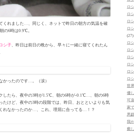
ロ
ロ
ロ
てくれました…、同じく、ネットで昨日の朝方の気温を確
ロ
、朝の6時は0.9℃。
(27)
ロ
ロシ子
、昨日は前日の晩から、早々に一緒に寝てくれたん
ロ
。
ロ
ロ
ロ
ロ
なかったのです…。（涙）
世
優
たら、夜中の3時が1.5℃、朝の6時が-0.1℃…、朝の6時
可
ったけど、夜中の3時の段階では、昨日、おとといよりも気
家
くれなかったのか…、これ、理屈に合ってる…！？
悪
我
癒