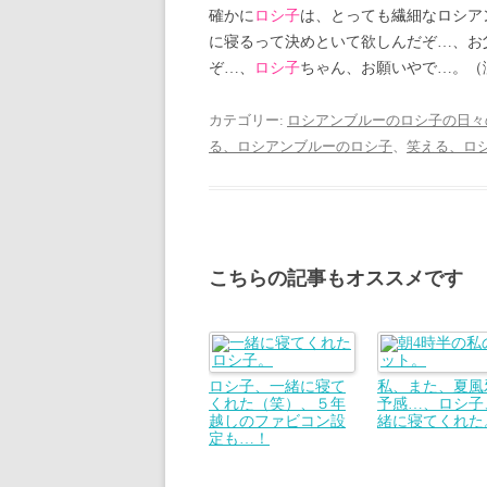
確かに
ロシ子
は、とっても繊細なロシア
に寝るって決めといて欲しんだぞ…、お
ぞ…、
ロシ子
ちゃん、お願いやで…。（
カテゴリー:
ロシアンブルーのロシ子の日々
る、ロシアンブルーのロシ子
、
笑える、ロ
こちらの記事もオススメです
ロシ子、一緒に寝て
私、また、夏風
くれた（笑）、５年
予感…、ロシ子
越しのファビコン設
緒に寝てくれた
定も…！