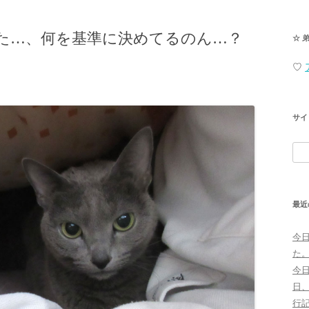
た…、何を基準に決めてるのん…？
☆ 
♡
サイ
検
索:
最近
今
た
今
日
行