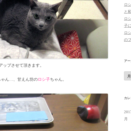
ロ
と
ロ
子
ロ
の
アー
アップさせて頂きます。
ア
ー
ちゃん…、甘えん坊の
ロシ子
ちゃん。
カ
イ
ブ
カレ
20
月