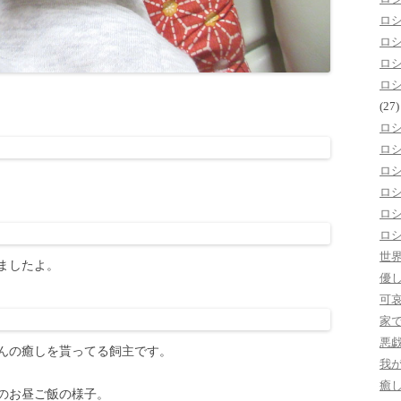
ロ
ロ
ロ
ロ
(27)
ロ
ロ
ロ
ロ
ロ
ロ
世
ましたよ。
優
可
家
悪
んの癒しを貰ってる飼主です。
我
癒
のお昼ご飯の様子。