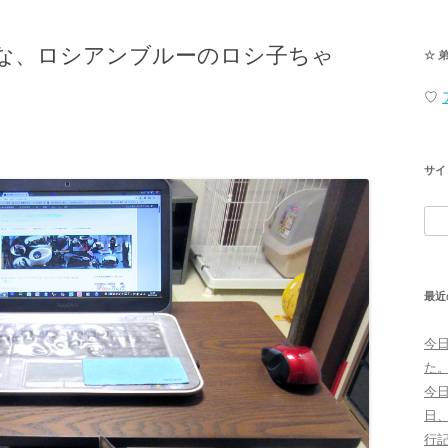
な、ロシアンブルーのロシ子ちゃ
☆ 
♡
サイ
検
索:
最近
今
た
今
日
行