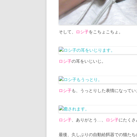
そして、
ロシ子
をこちょこちょ。
ロシ子
の耳をいじいじ。
ロシ子
も、うっとりした表情になってい
ロシ子
、ありがとう…、
ロシ子
にたくさ
最後、久しぶりの自動給餌器での猫たち