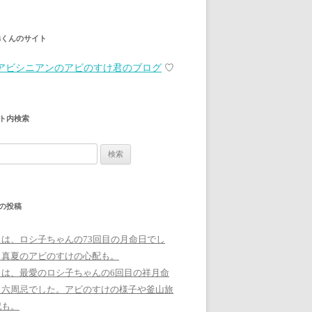
弟くんのサイト
アビシニアンのアビのすけ君のブログ
♡
ト内検索
の投稿
日は、ロシ子ちゃんの73回目の月命日でし
。真夏のアビのすけの心配も。
日は、最愛のロシ子ちゃんの6回目の祥月命
、六周忌でした。アビのすけの様子や釜山旅
記も。