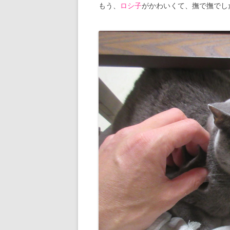
もう、
ロシ子
がかわいくて、撫で撫でし