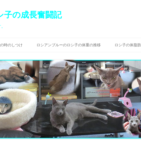
シ子の成長奮闘記
す。
コ
ン
の時のしつけ
ロシアンブルーのロシ子の体重の推移
ロシ子の体脂肪
テ
ン
ツ
へ
ス
キ
ッ
プ