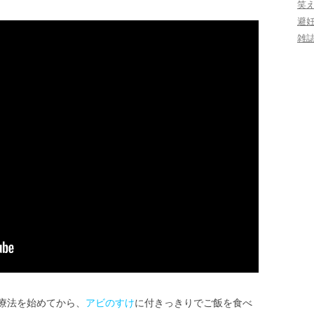
笑
避
雑
療法を始めてから、
アビのすけ
に付きっきりでご飯を食べ