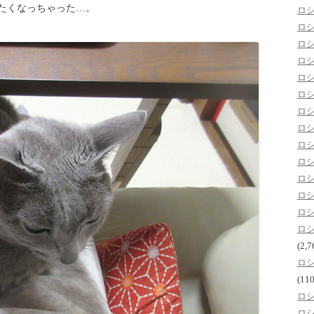
たくなっちゃった…。
ロ
ロ
ロ
ロ
ロ
ロ
ロ
ロ
ロ
ロ
ロ
ロ
ロ
ロ
(2,7
ロ
(110
ロ
ロ