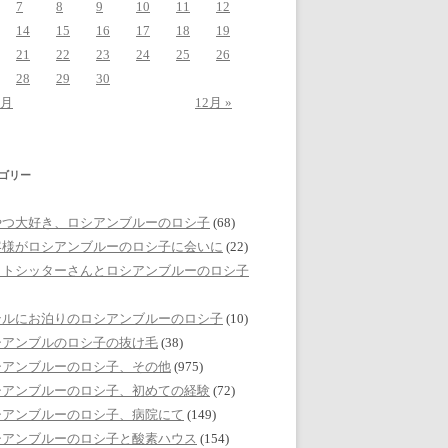
7
8
9
10
11
12
14
15
16
17
18
19
21
22
23
24
25
26
28
29
30
0月
12月 »
ゴリー
やつ大好き、ロシアンブルーのロシ子
(68)
客様がロシアンブルーのロシ子に会いに
(22)
ットシッターさんとロシアンブルーのロシ子
テルにお泊りのロシアンブルーのロシ子
(10)
シアンブルのロシ子の抜け毛
(38)
シアンブルーのロシ子、その他
(975)
シアンブルーのロシ子、初めての経験
(72)
シアンブルーのロシ子、病院にて
(149)
シアンブルーのロシ子と酸素ハウス
(154)