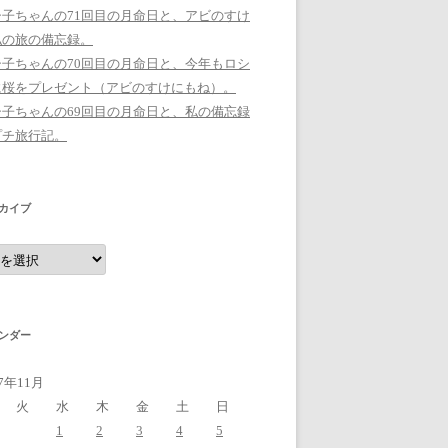
シ子ちゃんの71回目の月命日と、アビのすけ
私の旅の備忘録。
シ子ちゃんの70回目の月命日と、今年もロシ
に桜をプレゼント（アビのすけにもね）。
シ子ちゃんの69回目の月命日と、私の備忘録
プチ旅行記。
カイブ
ンダー
17年11月
火
水
木
金
土
日
1
2
3
4
5