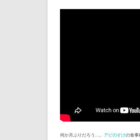
何か月ぶりだろう…、
アビのすけ
の食事