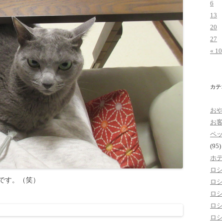
6
13
20
27
« 1
カテ
お
お
ペ
(95)
ホ
ロ
です。（笑）
ロ
ロ
ロ
ロ