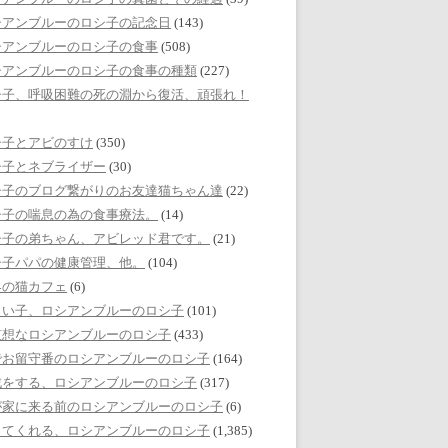
シアンブルーのロシ子の記念日
(143)
シアンブルーのロシ子の食事
(508)
シアンブルーのロシ子の食事の種類
(227)
シ子、呼吸困難の死の淵から復活、頑張れ！
シ子とアビのすけ
(350)
シ子とネブライザー
(30)
シ子のブログ繋がりのお友達猫ちゃん達
(22)
シ子の喘息の為の食事療法。
(14)
シ子の弟ちゃん、アビレッド君です。
(21)
シ子パパの健康管理、他。
(104)
界の猫カフェ
(6)
しい子、ロシアンブルーのロシ子
(101)
哀想なロシアンブルーのロシ子
(433)
でお留守番のロシアンブルーのロシ子
(164)
戯をする、ロシアンブルーのロシ子
(317)
が家に来る前のロシアンブルーのロシ子
(6)
してくれる、ロシアンブルーのロシ子
(1,385)