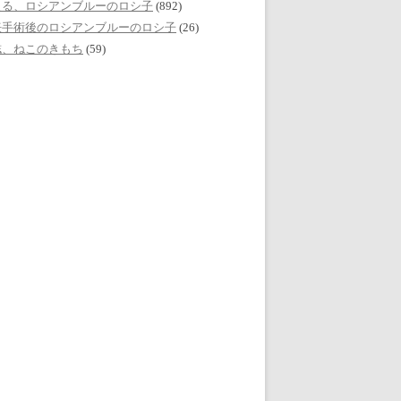
える、ロシアンブルーのロシ子
(892)
妊手術後のロシアンブルーのロシ子
(26)
誌、ねこのきもち
(59)