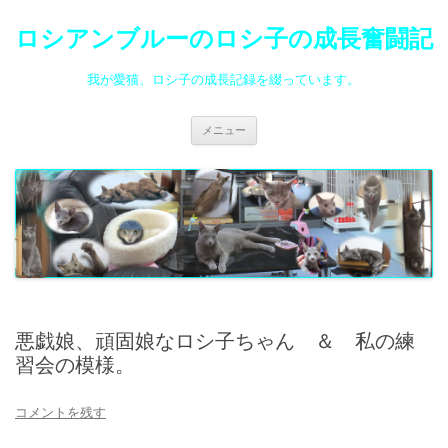
ロシアンブルーのロシ子の成長奮闘記
我が愛猫、ロシ子の成長記録を綴っています。
コ
メニュー
ン
テ
ン
ツ
へ
ス
キ
ッ
プ
悪戯娘、頑固娘なロシ子ちゃん ＆ 私の練
習会の模様。
コメントを残す