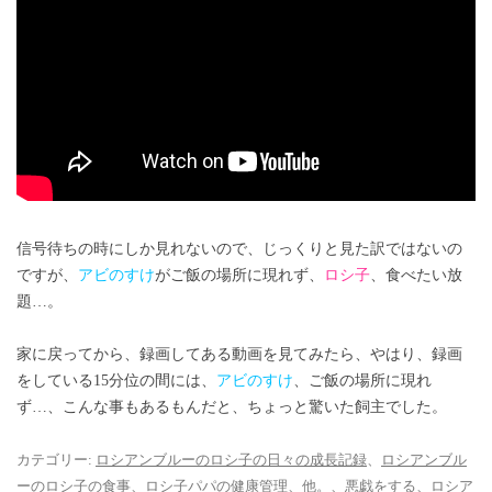
信号待ちの時にしか見れないので、じっくりと見た訳ではないの
ですが、
アビのすけ
がご飯の場所に現れず、
ロシ子
、食べたい放
題…。
家に戻ってから、録画してある動画を見てみたら、やはり、録画
をしている15分位の間には、
アビのすけ
、ご飯の場所に現れ
ず…、こんな事もあるもんだと、ちょっと驚いた飼主でした。
カテゴリー:
ロシアンブルーのロシ子の日々の成長記録
、
ロシアンブル
ーのロシ子の食事
、
ロシ子パパの健康管理、他。
、
悪戯をする、ロシア