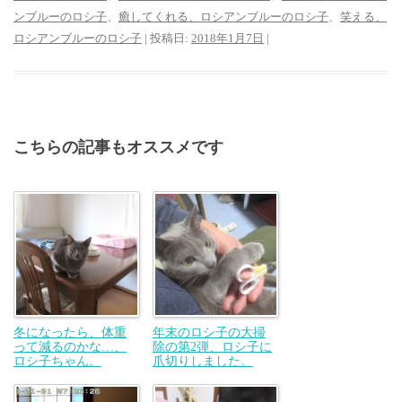
ンブルーのロシ子
、
癒してくれる、ロシアンブルーのロシ子
、
笑える、
ロシアンブルーのロシ子
| 投稿日:
2018年1月7日
|
こちらの記事もオススメです
冬になったら、体重
年末のロシ子の大掃
って減るのかな…、
除の第2弾、ロシ子に
ロシ子ちゃん。
爪切りしました。