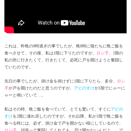
これは、昨晩の8時過ぎの事でしたが、晩8時に猫たちに晩ご飯を
食べさせて、その後、私は1階に下りたのですが、
ロシ子
、1階の
私の所に行きたくて、行きたくて、必死に戸を開けようと奮闘し
ていたのです。
先日の事でしたが、掛け金を掛けずに1階に下りたら、多分、
ロシ
子
が戸を開けたのだと思うのですが、
アビのすけ
が1階でにゃーに
ゃーと鳴いていて…。
私はその時、晩ご飯を食べていて、とても驚いて、すぐに
アビの
すけ
を2階に連れ戻したのですが、それ以降、私が1階で晩ご飯を
食べる時には、必ず、掛け金で戸を開かない様にしているので、
ロシ子
、頑張って奮闘してくれても、戸は開かないんだよ…、で