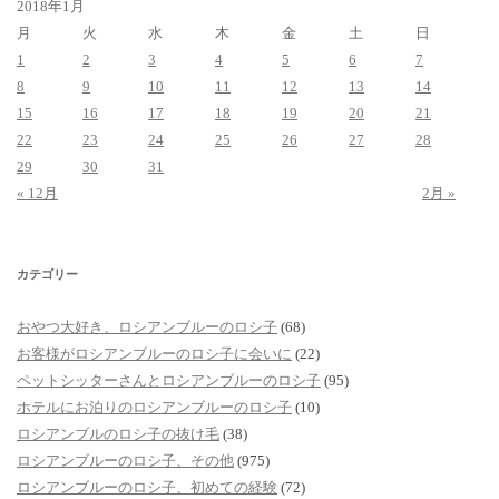
2018年1月
月
火
水
木
金
土
日
1
2
3
4
5
6
7
8
9
10
11
12
13
14
15
16
17
18
19
20
21
22
23
24
25
26
27
28
29
30
31
« 12月
2月 »
カテゴリー
おやつ大好き、ロシアンブルーのロシ子
(68)
お客様がロシアンブルーのロシ子に会いに
(22)
ペットシッターさんとロシアンブルーのロシ子
(95)
ホテルにお泊りのロシアンブルーのロシ子
(10)
ロシアンブルのロシ子の抜け毛
(38)
ロシアンブルーのロシ子、その他
(975)
ロシアンブルーのロシ子、初めての経験
(72)