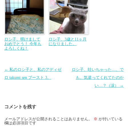
ロシ子、明けまして
ロシ子、3歳と11ヶ月
おめでとう！ 今年も
になりました。
よろしくね！
投
←
私のロシ子と、私のアディゼ
ロシ子、吐いちゃった…、で
稿
ロ takumi sen ブースト 3。
も、気遣ってくれてたのか
ナ
い…？（涙）
→
ビ
ゲ
コメントを残す
ー
シ
メールアドレスが公開されることはありません。
※
が付いている
欄は必須項目です
ョ