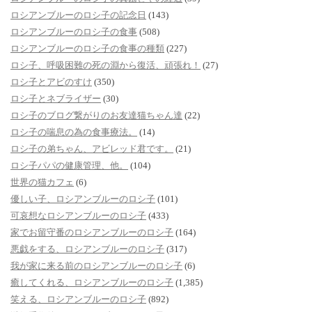
ロシアンブルーのロシ子の記念日
(143)
ロシアンブルーのロシ子の食事
(508)
ロシアンブルーのロシ子の食事の種類
(227)
ロシ子、呼吸困難の死の淵から復活、頑張れ！
(27)
ロシ子とアビのすけ
(350)
ロシ子とネブライザー
(30)
ロシ子のブログ繋がりのお友達猫ちゃん達
(22)
ロシ子の喘息の為の食事療法。
(14)
ロシ子の弟ちゃん、アビレッド君です。
(21)
ロシ子パパの健康管理、他。
(104)
世界の猫カフェ
(6)
優しい子、ロシアンブルーのロシ子
(101)
可哀想なロシアンブルーのロシ子
(433)
家でお留守番のロシアンブルーのロシ子
(164)
悪戯をする、ロシアンブルーのロシ子
(317)
我が家に来る前のロシアンブルーのロシ子
(6)
癒してくれる、ロシアンブルーのロシ子
(1,385)
笑える、ロシアンブルーのロシ子
(892)