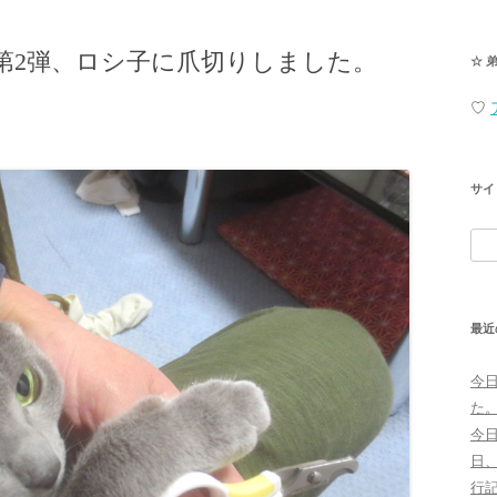
第2弾、ロシ子に爪切りしました。
☆ 
♡
サイ
検
索:
最近
今
た
今
日
行