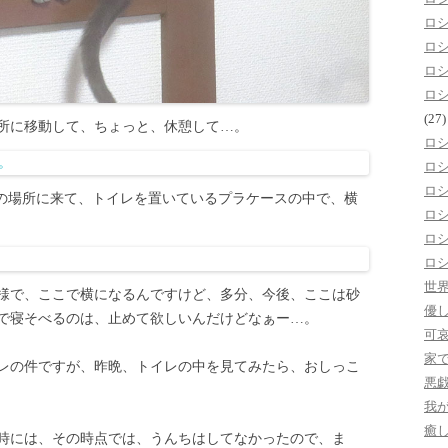
ロ
ロ
ロ
ロ
(27)
所に移動して、ちょっと、休憩して…。
ロ
ロ
ロ
レの場所に来て、トイレを置いているプラケースの中で、横
ロ
ロ
ロ
世
様で、ここで横になるんですけど、多分、今後、ここは砂
優
で寝そべるのは、止めて欲しいんだけどなぁー…。
可
家
レの件ですが、昨晩、トイレの中を見てみたら、おしっこ
悪
我
癒
時には、その時点では、うんちはしてなかったので、ま