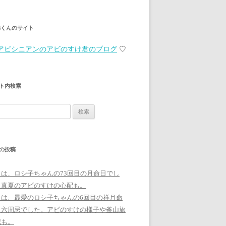
弟くんのサイト
アビシニアンのアビのすけ君のブログ
♡
ト内検索
の投稿
日は、ロシ子ちゃんの73回目の月命日でし
。真夏のアビのすけの心配も。
日は、最愛のロシ子ちゃんの6回目の祥月命
、六周忌でした。アビのすけの様子や釜山旅
記も。