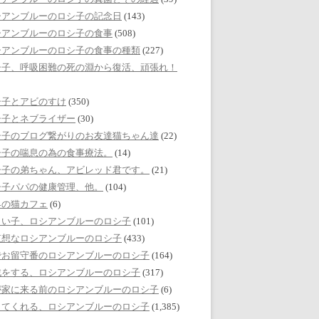
シアンブルーのロシ子の記念日
(143)
シアンブルーのロシ子の食事
(508)
シアンブルーのロシ子の食事の種類
(227)
シ子、呼吸困難の死の淵から復活、頑張れ！
シ子とアビのすけ
(350)
シ子とネブライザー
(30)
シ子のブログ繋がりのお友達猫ちゃん達
(22)
シ子の喘息の為の食事療法。
(14)
シ子の弟ちゃん、アビレッド君です。
(21)
シ子パパの健康管理、他。
(104)
界の猫カフェ
(6)
しい子、ロシアンブルーのロシ子
(101)
哀想なロシアンブルーのロシ子
(433)
でお留守番のロシアンブルーのロシ子
(164)
戯をする、ロシアンブルーのロシ子
(317)
が家に来る前のロシアンブルーのロシ子
(6)
してくれる、ロシアンブルーのロシ子
(1,385)