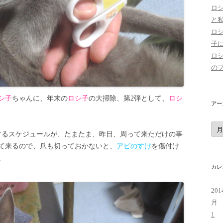
ロ
と
ロ
子
ロ
の
シ子
ちゃんに、年末の
ロシ子
の大掃除、第2弾として、
ロシ
アー
ア
ー
するスケジュールが、たまたま、昨日、周って来ただけの事
カ
イ
て来るので、爪も切っておかないと、
アビのすけ
を傷付け
ブ
。
カレ
20
月
1