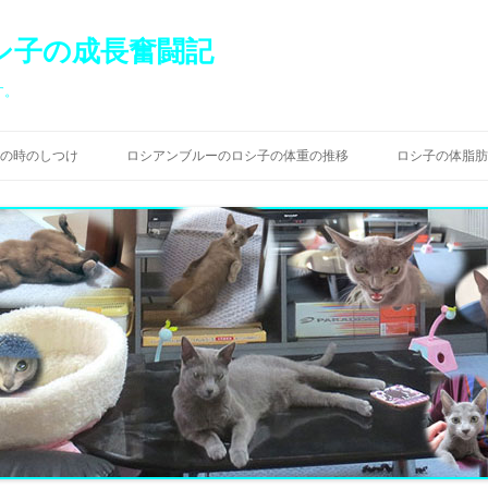
シ子の成長奮闘記
す。
コ
ン
の時のしつけ
ロシアンブルーのロシ子の体重の推移
ロシ子の体脂肪
テ
ン
ツ
へ
ス
キ
ッ
プ