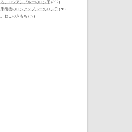
える、ロシアンブルーのロシ子
(892)
妊手術後のロシアンブルーのロシ子
(26)
誌、ねこのきもち
(59)