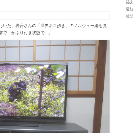
笑
避
雑
ておいた、岩合さんの「世界ネコ歩き」のノルウェー編を見
前で、かぶり付き状態で…。