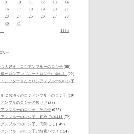
9
10
11
12
13
14
16
17
18
19
20
21
23
24
25
26
27
28
30
31
1月
1月 »
ゴリー
やつ大好き、ロシアンブルーのロシ子
(68)
客様がロシアンブルーのロシ子に会いに
(22)
ットシッターさんとロシアンブルーのロシ子
テルにお泊りのロシアンブルーのロシ子
(10)
シアンブルのロシ子の抜け毛
(38)
シアンブルーのロシ子、その他
(975)
シアンブルーのロシ子、初めての経験
(72)
シアンブルーのロシ子、病院にて
(149)
シアンブルーのロシ子と酸素ハウス
(154)