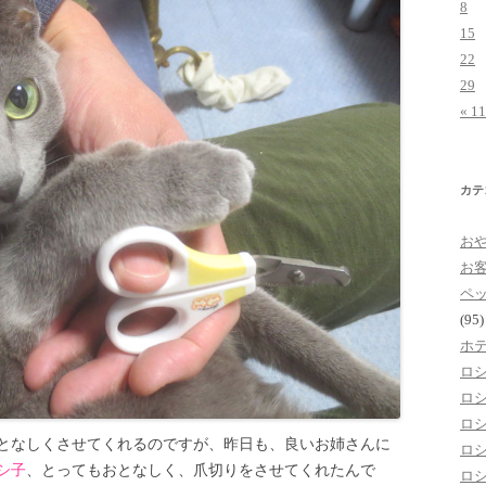
8
15
22
29
« 1
カテ
お
お
ペ
(95)
ホ
ロ
ロ
ロ
となしくさせてくれるのですが、昨日も、良いお姉さんに
ロ
シ子
、とってもおとなしく、爪切りをさせてくれたんで
ロ