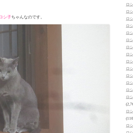
ロ
ロ
ロシ子
ちゃんなのです。
ロ
ロ
ロ
ロ
ロ
ロ
ロ
ロ
ロ
ロ
ロ
ロ
(2,7
ロ
(110
ロ
ロ