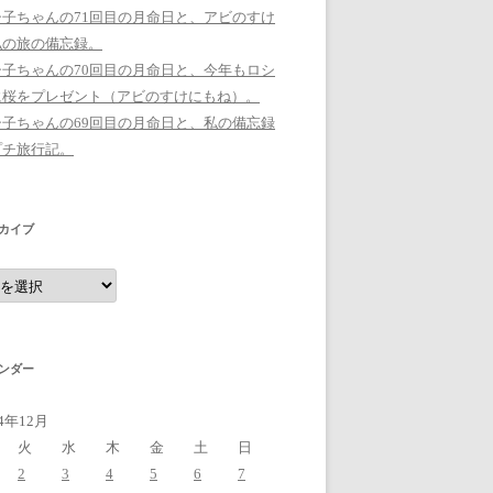
シ子ちゃんの71回目の月命日と、アビのすけ
私の旅の備忘録。
シ子ちゃんの70回目の月命日と、今年もロシ
に桜をプレゼント（アビのすけにもね）。
シ子ちゃんの69回目の月命日と、私の備忘録
プチ旅行記。
カイブ
ンダー
14年12月
火
水
木
金
土
日
2
3
4
5
6
7