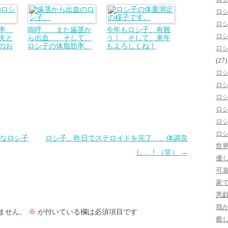
ロ
ロ
肪率
嗚呼…、また歯茎か
今年もロシ子、有難
ロ
夫と
ら出血…、そして、
う！ そして、来年
のお
ロシ子の体脂肪率。
もよろしくね！
ロ
(27)
ロ
ロ
ロ
ロ
ロ
ロ
なロシ子
ロシ子、昨日でステロイドを完了…、体調良
世
し…！（笑）
→
優
可
家
悪
我
ません。
※
が付いている欄は必須項目です
癒