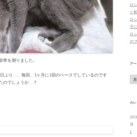
ロ
と
ロ
子
ロ
の
肪率を測りました。
アー
17日ぶり…、毎回、3ヶ月に1回のペースでしているのです
ア
ー
たのでしょうか…？
カ
イ
ブ
カレ
20
月
1