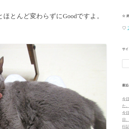
ほとんど変わらずにGoodですよ。
☆ 
♡
サイ
検
索:
最近
今
た
今
日
行