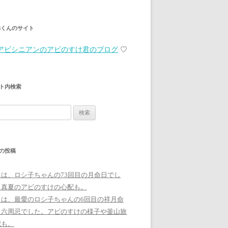
弟くんのサイト
アビシニアンのアビのすけ君のブログ
♡
ト内検索
の投稿
日は、ロシ子ちゃんの73回目の月命日でし
。真夏のアビのすけの心配も。
日は、最愛のロシ子ちゃんの6回目の祥月命
、六周忌でした。アビのすけの様子や釜山旅
記も。