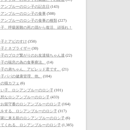
シアンブルーのロシ子の記念日
(143)
シアンブルーのロシ子の食事
(508)
シアンブルーのロシ子の食事の種類
(227)
シ子、呼吸困難の死の淵から復活、頑張れ！
シ子とアビのすけ
(350)
シ子とネブライザー
(30)
シ子のブログ繋がりのお友達猫ちゃん達
(22)
シ子の喘息の為の食事療法。
(14)
シ子の弟ちゃん、アビレッド君です。
(21)
シ子パパの健康管理、他。
(104)
界の猫カフェ
(6)
しい子、ロシアンブルーのロシ子
(101)
哀想なロシアンブルーのロシ子
(433)
でお留守番のロシアンブルーのロシ子
(164)
戯をする、ロシアンブルーのロシ子
(317)
が家に来る前のロシアンブルーのロシ子
(6)
してくれる、ロシアンブルーのロシ子
(1,385)