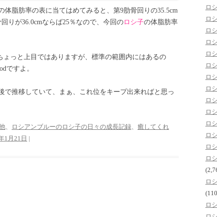
ロ
体脂肪率の表に当てはめてみると、第9肋骨回りの35.5cm
ロ
りが36.0cmならば25％なので、今回の
ロシ子
の体脂肪率
ロ
ロ
ロ
、ちょっと上目ではありますが、標準の範囲内にはあるの
ロ
odですよ。
ロ
ロ
前後で推移していて、まぁ、これ位をキープ出来ればと思っ
ロ
ロ
ロ
他
、
ロシアンブルーのロシ子の日々の成長記録
、
癒してくれ
ロ
8年1月21日
|
ロ
ロ
(2,7
ロ
(110
ロ
ロ