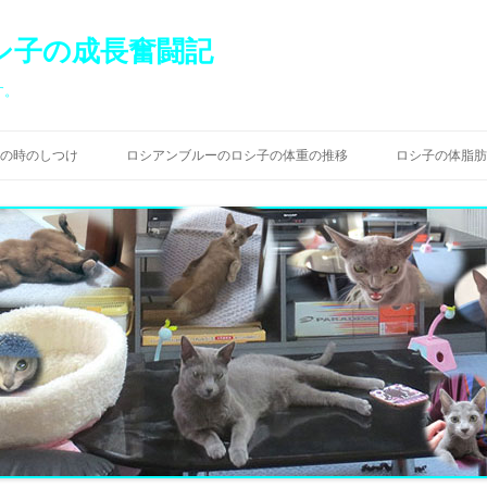
シ子の成長奮闘記
す。
コ
ン
の時のしつけ
ロシアンブルーのロシ子の体重の推移
ロシ子の体脂肪
テ
ン
ツ
へ
ス
キ
ッ
プ