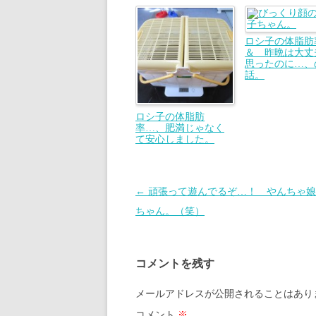
ロシ子の体脂
＆ 昨晩は大丈
思ったのに…、
話。
ロシ子の体脂肪
率…、肥満じゃなく
て安心しました。
投
←
頑張って遊んでるぞ…！ やんちゃ娘
稿
ちゃん。（笑）
ナ
ビ
コメントを残す
ゲ
ー
メールアドレスが公開されることはあり
シ
コメント
※