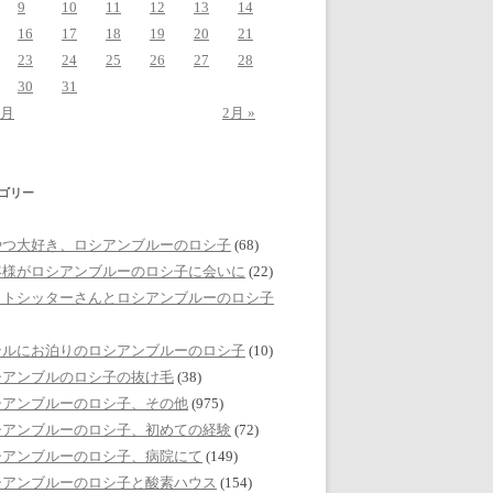
9
10
11
12
13
14
16
17
18
19
20
21
23
24
25
26
27
28
30
31
2月
2月 »
ゴリー
やつ大好き、ロシアンブルーのロシ子
(68)
客様がロシアンブルーのロシ子に会いに
(22)
ットシッターさんとロシアンブルーのロシ子
テルにお泊りのロシアンブルーのロシ子
(10)
シアンブルのロシ子の抜け毛
(38)
シアンブルーのロシ子、その他
(975)
シアンブルーのロシ子、初めての経験
(72)
シアンブルーのロシ子、病院にて
(149)
シアンブルーのロシ子と酸素ハウス
(154)