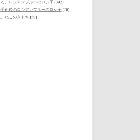
える、ロシアンブルーのロシ子
(892)
妊手術後のロシアンブルーのロシ子
(26)
誌、ねこのきもち
(59)