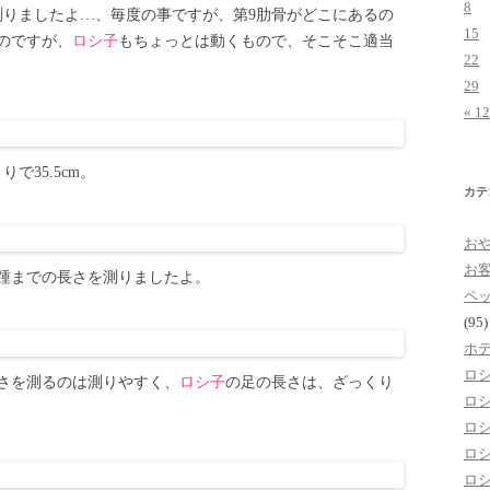
8
測りましたよ…、毎度の事ですが、第9肋骨がどこにあるの
15
のですが、
ロシ子
もちょっとは動くもので、そこそこ適当
22
29
« 1
で35.5cm。
カテ
お
お
踵までの長さを測りましたよ。
ペ
(95)
ホ
ロ
さを測るのは測りやすく、
ロシ子
の足の長さは、ざっくり
ロ
ロ
ロ
ロ