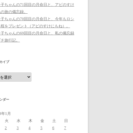
シ子ちゃんの71回目の月命日と、アビのすけ
私の旅の備忘録。
シ子ちゃんの70回目の月命日と、今年もロシ
に桜をプレゼント（アビのすけにもね）。
シ子ちゃんの69回目の月命日と、私の備忘録
プチ旅行記。
カイブ
ンダー
18年1月
火
水
木
金
土
日
2
3
4
5
6
7