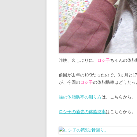
昨晩、久しぶりに、
ロシ子
ちゃんの体脂
前回が去年の10/3だったので、3ヵ月と
が、今回の
ロシ子
の体脂肪率はどうだっ
猫の体脂肪率の測り方
は、こちらから。
ロシ子の過去の体脂肪率
はこちらから。