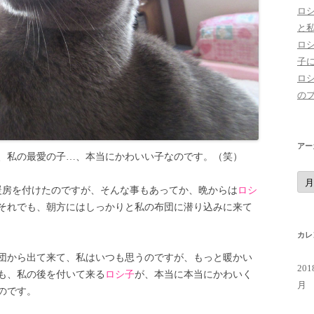
ロ
と
ロ
子
ロ
の
アー
、私の最愛の子…、本当にかわいい子なのです。（笑）
ア
ー
暖房を付けたのですが、そんな事もあってか、晩からは
ロシ
カ
イ
それでも、朝方にはしっかりと私の布団に潜り込みに来て
ブ
カレ
団から出て来て、私はいつも思うのですが、もっと暖かい
20
も、私の後を付いて来る
ロシ子
が、本当に本当にかわいく
月
のです。