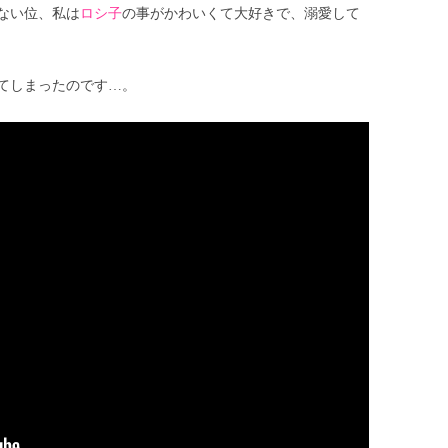
ない位、私は
ロシ子
の事がかわいくて大好きで、溺愛して
てしまったのです…。