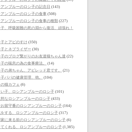
シアンブルーのロシ子の記念日
(143)
シアンブルーのロシ子の食事
(508)
シアンブルーのロシ子の食事の種類
(227)
シ子、呼吸困難の死の淵から復活、頑張れ！
シ子とアビのすけ
(350)
シ子とネブライザー
(30)
シ子のブログ繋がりのお友達猫ちゃん達
(22)
シ子の喘息の為の食事療法。
(14)
シ子の弟ちゃん、アビレッド君です。
(21)
シ子パパの健康管理、他。
(104)
界の猫カフェ
(6)
しい子、ロシアンブルーのロシ子
(101)
哀想なロシアンブルーのロシ子
(433)
でお留守番のロシアンブルーのロシ子
(164)
戯をする、ロシアンブルーのロシ子
(317)
が家に来る前のロシアンブルーのロシ子
(6)
してくれる、ロシアンブルーのロシ子
(1,385)