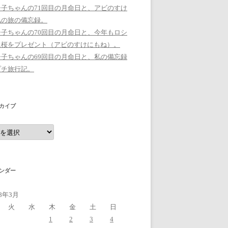
シ子ちゃんの71回目の月命日と、アビのすけ
私の旅の備忘録。
シ子ちゃんの70回目の月命日と、今年もロシ
に桜をプレゼント（アビのすけにもね）。
シ子ちゃんの69回目の月命日と、私の備忘録
プチ旅行記。
カイブ
ンダー
18年3月
火
水
木
金
土
日
1
2
3
4