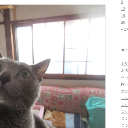
5
12
19
26
« 2
カテ
お
お
ペ
(95)
ホ
ロ
ロ
ロ
ロ
ロ