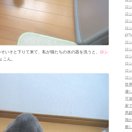
ロ
ロ
ロ
ロ
(27)
ロ
ロ
いそいそと下りて来て、私が猫たちの水の器を洗うと、
ロシ
ロ
ょこん。
ロ
ロ
ロ
世
優
可
家
悪
我
癒