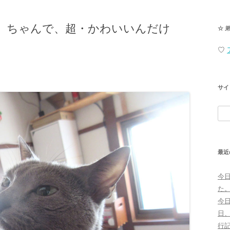
」ちゃんで、超・かわいいんだけ
☆ 
♡
サイ
検
索:
最近
今
た
今
日
行