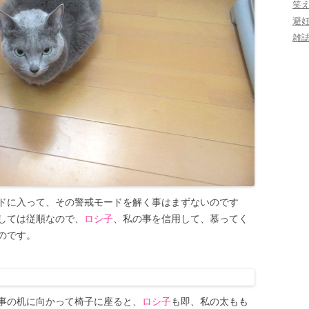
笑
避
雑
ドに入って、その警戒モードを解く事はまずないのです
しては従順なので、
ロシ子
、私の事を信用して、慕ってく
のです。
事の机に向かって椅子に座ると、
ロシ子
も即、私の太もも