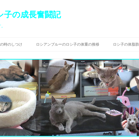
シ子の成長奮闘記
す。
コ
ン
の時のしつけ
ロシアンブルーのロシ子の体重の推移
ロシ子の体脂肪
テ
ン
ツ
へ
ス
キ
ッ
プ