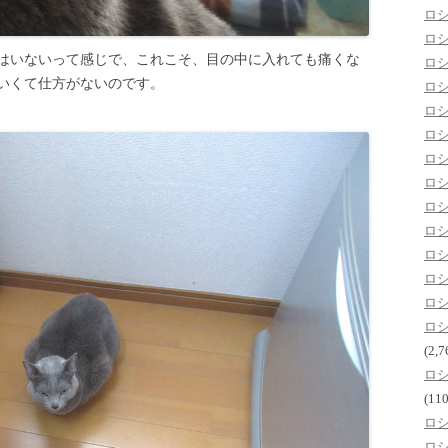
ロ
ロ
はいないって感じで、これこそ、目の中に入れても痛くな
ロ
いくて仕方がないのです。
ロ
ロ
ロ
ロ
ロ
ロ
ロ
ロ
ロ
ロ
ロ
(2,7
ロ
(110
ロ
ロ