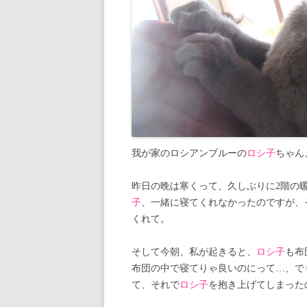
我が家のロシアンブルーの
ロシ子
ちゃん
昨日の晩は寒くって、久しぶりに2階の
子
、一緒に寝てくれなかったのですが、
くれて。
そして今朝、私が起きると、
ロシ子
も布
布団の中で寝てりゃ良いのにって…、で
て、それで
ロシ子
を抱き上げてしまった