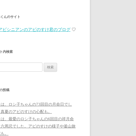
弟くんのサイト
アビシニアンのアビのすけ君のブログ
♡
ト内検索
の投稿
日は、ロシ子ちゃんの73回目の月命日でし
。真夏のアビのすけの心配も。
日は、最愛のロシ子ちゃんの6回目の祥月命
、六周忌でした。アビのすけの様子や釜山旅
記も。