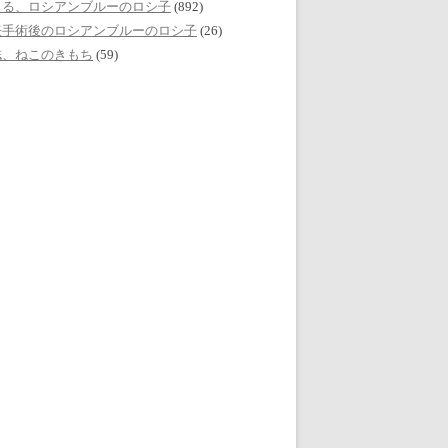
える、ロシアンブルーのロシ子
(892)
妊手術後のロシアンブルーのロシ子
(26)
誌、ねこのきもち
(59)