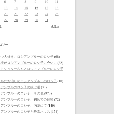
6
7
8
9
10
11
13
14
15
16
17
18
20
21
22
23
24
25
27
28
29
30
31
月
4月 »
ゴリー
やつ大好き、ロシアンブルーのロシ子
(68)
客様がロシアンブルーのロシ子に会いに
(22)
ットシッターさんとロシアンブルーのロシ子
テルにお泊りのロシアンブルーのロシ子
(10)
シアンブルのロシ子の抜け毛
(38)
シアンブルーのロシ子、その他
(975)
シアンブルーのロシ子、初めての経験
(72)
シアンブルーのロシ子、病院にて
(149)
シアンブルーのロシ子と酸素ハウス
(154)