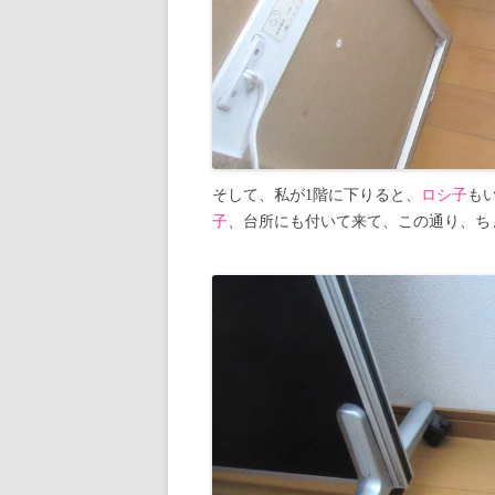
そして、私が1階に下りると、
ロシ子
も
子
、台所にも付いて来て、この通り、ち