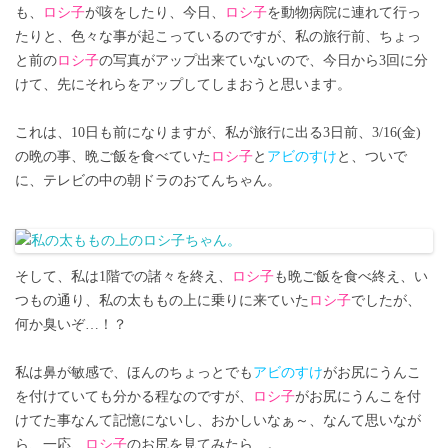
も、
ロシ子
が咳をしたり、今日、
ロシ子
を動物病院に連れて行っ
たりと、色々な事が起こっているのですが、私の旅行前、ちょっ
と前の
ロシ子
の写真がアップ出来ていないので、今日から3回に分
けて、先にそれらをアップしてしまおうと思います。
これは、10日も前になりますが、私が旅行に出る3日前、3/16(金)
の晩の事、晩ご飯を食べていた
ロシ子
と
アビのすけ
と、ついで
に、テレビの中の朝ドラのおてんちゃん。
そして、私は1階での諸々を終え、
ロシ子
も晩ご飯を食べ終え、い
つもの通り、私の太ももの上に乗りに来ていた
ロシ子
でしたが、
何か臭いぞ…！？
私は鼻が敏感で、ほんのちょっとでも
アビのすけ
がお尻にうんこ
を付けていても分かる程なのですが、
ロシ子
がお尻にうんこを付
けてた事なんて記憶にないし、おかしいなぁ～、なんて思いなが
ら、一応、
ロシ子
のお尻を見てみたら…。