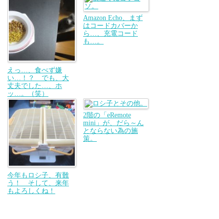
Amazon Echo、まず
はコードカバーか
ら…、充電コード
も…。
えっ…、食べず嫌
い…！？ でも、大
丈夫でした…、ホ
ッ…。（笑）
2階の「eRemote
mini」が、だら～ん
とならない為の施
策。
今年もロシ子、有難
う！ そして、来年
もよろしくね！