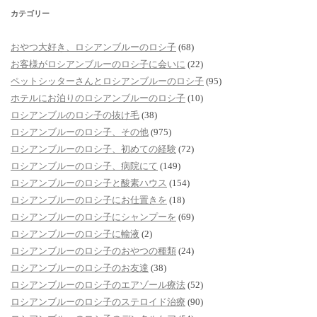
カテゴリー
おやつ大好き、ロシアンブルーのロシ子
(68)
お客様がロシアンブルーのロシ子に会いに
(22)
ペットシッターさんとロシアンブルーのロシ子
(95)
ホテルにお泊りのロシアンブルーのロシ子
(10)
ロシアンブルのロシ子の抜け毛
(38)
ロシアンブルーのロシ子、その他
(975)
ロシアンブルーのロシ子、初めての経験
(72)
ロシアンブルーのロシ子、病院にて
(149)
ロシアンブルーのロシ子と酸素ハウス
(154)
ロシアンブルーのロシ子にお仕置きを
(18)
ロシアンブルーのロシ子にシャンプーを
(69)
ロシアンブルーのロシ子に輸液
(2)
ロシアンブルーのロシ子のおやつの種類
(24)
ロシアンブルーのロシ子のお友達
(38)
ロシアンブルーのロシ子のエアゾール療法
(52)
ロシアンブルーのロシ子のステロイド治療
(90)