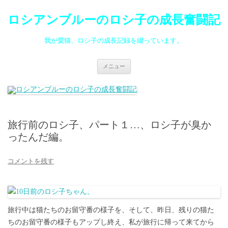
ロシアンブルーのロシ子の成長奮闘記
我が愛猫、ロシ子の成長記録を綴っています。
コ
メニュー
ン
テ
ン
ツ
へ
ス
キ
ッ
旅行前のロシ子、パート１…、ロシ子が臭か
プ
ったんだ編。
コメントを残す
旅行中は猫たちのお留守番の様子を、そして、昨日、残りの猫た
ちのお留守番の様子もアップし終え、私が旅行に帰って来てから