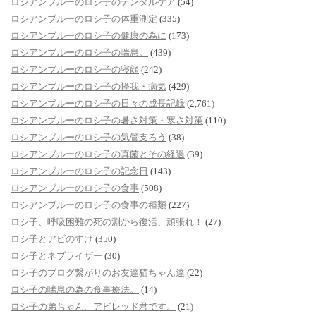
ロシアンブルーのロシ子のデンタルケア
(54)
ロシアンブルーのロシ子の体重測定
(335)
ロシアンブルーのロシ子の健康の為に
(173)
ロシアンブルーのロシ子の喘息。
(439)
ロシアンブルーのロシ子の寝顔
(242)
ロシアンブルーのロシ子の怪我・病気
(429)
ロシアンブルーのロシ子の日々の成長記録
(2,761)
ロシアンブルーのロシ子の暑さ対策・寒さ対策
(110)
ロシアンブルーのロシ子の気管支ろう
(38)
ロシアンブルーのロシ子の真菌とその経過
(39)
ロシアンブルーのロシ子の記念日
(143)
ロシアンブルーのロシ子の食事
(508)
ロシアンブルーのロシ子の食事の種類
(227)
ロシ子、呼吸困難の死の淵から復活、頑張れ！
(27)
ロシ子とアビのすけ
(350)
ロシ子とネブライザー
(30)
ロシ子のブログ繋がりのお友達猫ちゃん達
(22)
ロシ子の喘息の為の食事療法。
(14)
ロシ子の弟ちゃん、アビレッド君です。
(21)