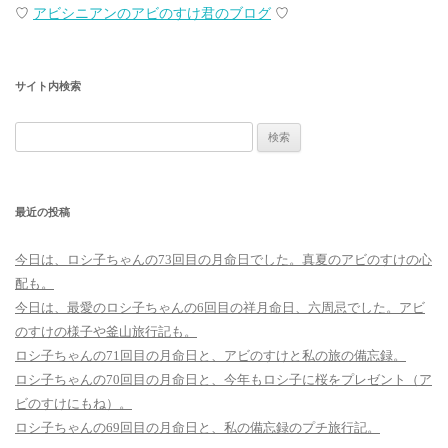
♡
アビシニアンのアビのすけ君のブログ
♡
サイト内検索
検
索:
最近の投稿
今日は、ロシ子ちゃんの73回目の月命日でした。真夏のアビのすけの心
配も。
今日は、最愛のロシ子ちゃんの6回目の祥月命日、六周忌でした。アビ
のすけの様子や釜山旅行記も。
ロシ子ちゃんの71回目の月命日と、アビのすけと私の旅の備忘録。
ロシ子ちゃんの70回目の月命日と、今年もロシ子に桜をプレゼント（ア
ビのすけにもね）。
ロシ子ちゃんの69回目の月命日と、私の備忘録のプチ旅行記。