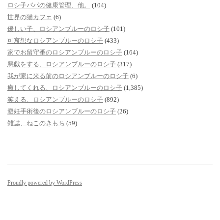
ロシ子パパの健康管理、他。
(104)
世界の猫カフェ
(6)
優しい子、ロシアンブルーのロシ子
(101)
可哀想なロシアンブルーのロシ子
(433)
家でお留守番のロシアンブルーのロシ子
(164)
悪戯をする、ロシアンブルーのロシ子
(317)
我が家に来る前のロシアンブルーのロシ子
(6)
癒してくれる、ロシアンブルーのロシ子
(1,385)
笑える、ロシアンブルーのロシ子
(892)
避妊手術後のロシアンブルーのロシ子
(26)
雑誌、ねこのきもち
(59)
Proudly powered by WordPress