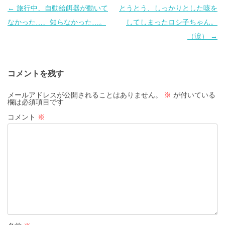
投
←
旅行中、自動給餌器が動いて
とうとう、しっかりとした咳を
稿
なかった…、知らなかった…。
してしまったロシ子ちゃん。
ナ
（涙）
→
ビ
ゲ
コメントを残す
ー
シ
メールアドレスが公開されることはありません。
※
が付いている
欄は必須項目です
ョ
コメント
※
ン