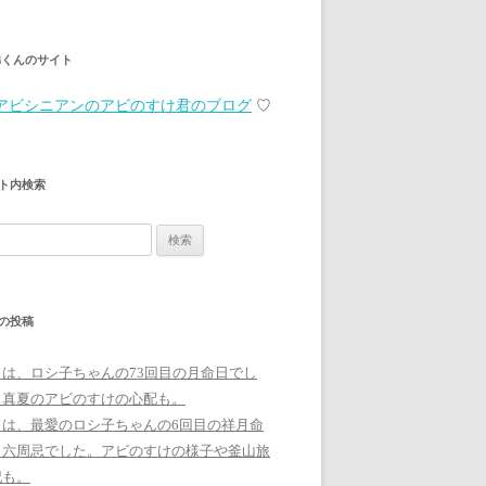
弟くんのサイト
アビシニアンのアビのすけ君のブログ
♡
ト内検索
の投稿
日は、ロシ子ちゃんの73回目の月命日でし
。真夏のアビのすけの心配も。
日は、最愛のロシ子ちゃんの6回目の祥月命
、六周忌でした。アビのすけの様子や釜山旅
記も。