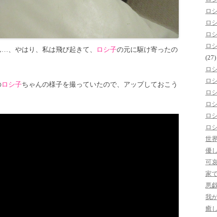
ロ
ロ
ロ
ロ
ん…、やはり、私は飛び起きて、
ロシ子
の元に駆け寄ったの
(27)
ロ
ロ
の
ロシ子
ちゃんの様子を撮っていたので、アップしておこう
ロ
ロ
ロ
ロ
世
優
可
家
悪
我
癒