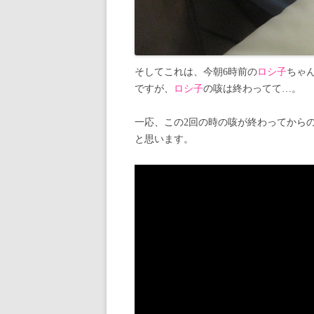
そしてこれは、今朝6時前の
ロシ子
ちゃ
ですが、
ロシ子
の咳は終わってて…。
一応、この2回の時の咳が終わってから
と思います。