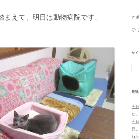
踏まえて、明日は動物病院です。
☆ 
♡
サイ
検
索:
最近
今
た
今
日
行