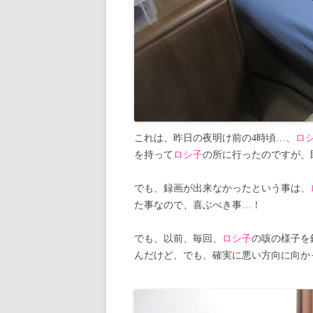
これは、昨日の夜明け前の4時頃…、
ロ
を持って
ロシ子
の所に行ったのですが、
でも、録画が出来なかったという事は、
た事なので、喜ぶべき事…！
でも、以前、毎回、
ロシ子
の咳の様子を
んだけど、でも、確実に悪い方向に向か