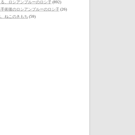
える、ロシアンブルーのロシ子
(892)
妊手術後のロシアンブルーのロシ子
(26)
誌、ねこのきもち
(59)