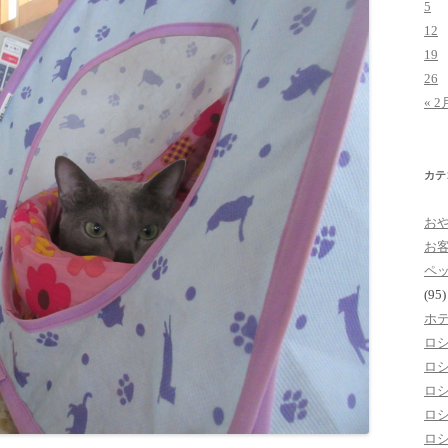
5
12
19
26
« 2
カテ
お
お
ペ
(95)
ホ
ロ
ロ
ロ
ロ
ロ