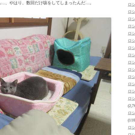
ん…、やはり、数回だけ咳をしてしまったんだ…。
ロ
ロ
ロ
ロ
ロ
ロ
ロ
ロ
ロ
ロ
ロ
ロ
ロ
ロ
(2,7
ロ
(110
ロ
ロ