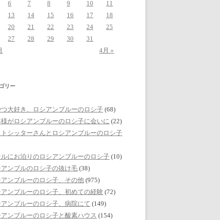
6
7
8
9
10
11
13
14
15
16
17
18
20
21
22
23
24
25
27
28
29
30
31
月
4月 »
ゴリー
やつ大好き、ロシアンブルーのロシ子
(68)
客様がロシアンブルーのロシ子に会いに
(22)
ットシッターさんとロシアンブルーのロシ子
テルにお泊りのロシアンブルーのロシ子
(10)
シアンブルのロシ子の抜け毛
(38)
シアンブルーのロシ子、その他
(975)
シアンブルーのロシ子、初めての経験
(72)
シアンブルーのロシ子、病院にて
(149)
シアンブルーのロシ子と酸素ハウス
(154)