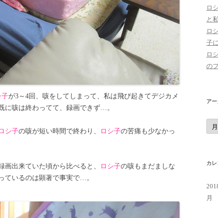
ロ
と
ロ
子
ロ
の
シ子
が3～4回、咳をしてしまって、私は飛び起きてデジカメ
アー
既に咳は終わってて、録画できず…。
ア
ー
ロシ子
の咳が短い時間で終わり、
ロシ子
の苦痛も少なかっ
カ
イ
ブ
カレ
録画出来ていた頃から比べると、
ロシ子
の咳もまだましな
っているのは顕著で事実で…。
20
月