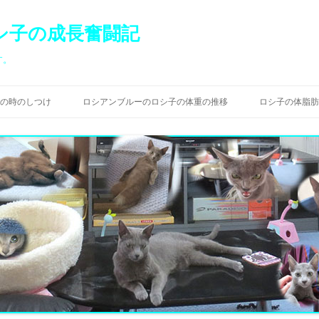
シ子の成長奮闘記
す。
コ
ン
の時のしつけ
ロシアンブルーのロシ子の体重の推移
ロシ子の体脂肪
テ
ン
ツ
へ
ス
キ
ッ
プ