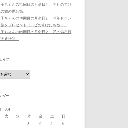
シ子ちゃんの71回目の月命日と、アビのすけ
私の旅の備忘録。
シ子ちゃんの70回目の月命日と、今年もロシ
に桜をプレゼント（アビのすけにもね）。
シ子ちゃんの69回目の月命日と、私の備忘録
プチ旅行記。
カイブ
ンダー
18年3月
火
水
木
金
土
日
1
2
3
4