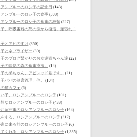
シアンブルーのロシ子の記念日
(143)
シアンブルーのロシ子の食事
(508)
シアンブルーのロシ子の食事の種類
(227)
シ子、呼吸困難の死の淵から復活、頑張れ！
シ子とアビのすけ
(350)
シ子とネブライザー
(30)
シ子のブログ繋がりのお友達猫ちゃん達
(22)
シ子の喘息の為の食事療法。
(14)
シ子の弟ちゃん、アビレッド君です。
(21)
シ子パパの健康管理、他。
(104)
界の猫カフェ
(6)
しい子、ロシアンブルーのロシ子
(101)
哀想なロシアンブルーのロシ子
(433)
でお留守番のロシアンブルーのロシ子
(164)
戯をする、ロシアンブルーのロシ子
(317)
が家に来る前のロシアンブルーのロシ子
(6)
してくれる、ロシアンブルーのロシ子
(1,385)