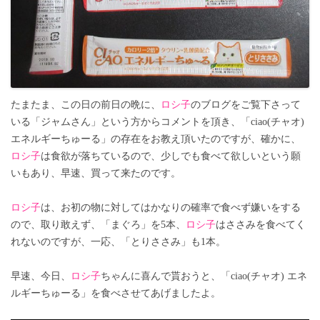
たまたま、この日の前日の晩に、
ロシ子
のブログをご覧下さって
いる「ジャムさん」という方からコメントを頂き、「ciao(チャオ)
エネルギーちゅーる」の存在をお教え頂いたのですが、確かに、
ロシ子
は食欲が落ちているので、少しでも食べて欲しいという願
いもあり、早速、買って来たのです。
ロシ子
は、お初の物に対してはかなりの確率で食べず嫌いをする
ので、取り敢えず、「まぐろ」を5本、
ロシ子
はささみを食べてく
れないのですが、一応、「とりささみ」も1本。
早速、今日、
ロシ子
ちゃんに喜んで貰おうと、「ciao(チャオ) エネ
ルギーちゅーる」を食べさせてあげましたよ。