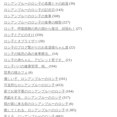
ロシアンブルーのロシ子の真菌とその経過
(39)
ロシアンブルーのロシ子の記念日
(143)
ロシアンブルーのロシ子の食事
(508)
ロシアンブルーのロシ子の食事の種類
(227)
ロシ子、呼吸困難の死の淵から復活、頑張れ！
(27)
ロシ子とアビのすけ
(350)
ロシ子とネブライザー
(30)
ロシ子のブログ繋がりのお友達猫ちゃん達
(22)
ロシ子の喘息の為の食事療法。
(14)
ロシ子の弟ちゃん、アビレッド君です。
(21)
ロシ子パパの健康管理、他。
(104)
世界の猫カフェ
(6)
優しい子、ロシアンブルーのロシ子
(101)
可哀想なロシアンブルーのロシ子
(433)
家でお留守番のロシアンブルーのロシ子
(164)
悪戯をする、ロシアンブルーのロシ子
(317)
我が家に来る前のロシアンブルーのロシ子
(6)
癒してくれる、ロシアンブルーのロシ子
(1,385)
笑える、ロシアンブルーのロシ子
(892)