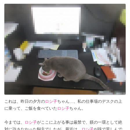
これは、昨日の夕方の
ロシ子
ちゃん…、私の仕事場のデスクの上
に乗って、ご飯を食べていた
ロシ子
ちゃん。
今までは、
ロシ子
がここに上がる事は厳禁で、躾の一環として絶
対に許さなかった飼主でしたが、最近は、
ロシ子
が咳で苦しんで