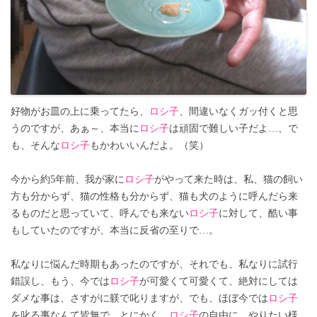
好物がお皿の上に乗ってたら、
ロシ子
、間違いなくガッ付くと思
うのですが、あぁ～、本当に
ロシ子
は頑固で難しい子だよ…、で
も、そんな
ロシ子
もかわいいんだよ。（笑）
今から約5年前、我が家に
ロシ子
がやって来た時は、私、猫の飼い
方も分からず、猫の性格も分からず、猫も犬のように呼んだら来
るものだと思っていて、呼んでも来ない
ロシ子
に対して、酷い事
もしていたのですが、本当に反省の至りで…。
私なりに悩んだ時期もあったのですが、それでも、私なりに試行
錯誤し、もう、今では
ロシ子
が可愛くて可愛くて、絶対にしては
ダメな事は、さすがに躾で叱りますが、でも、ほぼ今では
ロシ子
を叱る事なんて皆無で、とにかく、
ロシ子
の自由に、やりたい様