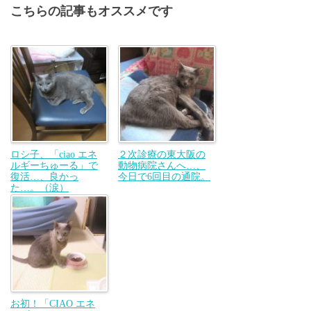
こちらの記事もオススメです
ロシ子、「ciao エネ
２次診療の東大阪の
ルギーちゅーる」で
動物病院さんへ…、
復活…、良かっ
今日で6回目の通院。
た…。（涙）
お初！「CIAO エネ