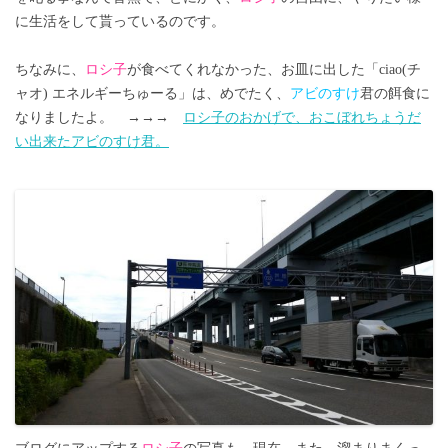
に生活をして貰っているのです。
ちなみに、
ロシ子
が食べてくれなかった、お皿に出した「ciao(チ
ャオ) エネルギーちゅーる」は、めでたく、
アビのすけ
君の餌食に
なりましたよ。 →→→
ロシ子のおかげで、おこぼれちょうだ
い出来たアビのすけ君。