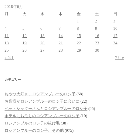
2018年6月
月
火
水
木
金
土
日
1
2
3
4
5
6
7
8
9
10
11
12
13
14
15
16
17
18
19
20
21
22
23
24
25
26
27
28
29
30
« 5月
7月 »
カテゴリー
おやつ大好き、ロシアンブルーのロシ子
(68)
お客様がロシアンブルーのロシ子に会いに
(22)
ペットシッターさんとロシアンブルーのロシ子
(95)
ホテルにお泊りのロシアンブルーのロシ子
(10)
ロシアンブルのロシ子の抜け毛
(38)
ロシアンブルーのロシ子、その他
(975)