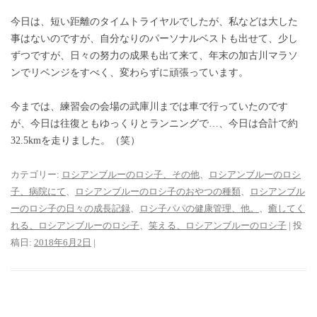
今日は、短い距離のタイムトライヤルでしたが、私などは大した
事はないのですが、自分なりのパーソナルベストも出せて、少し
ずつですが、日々の努力の成果も出て来て、年末の加古川マラソ
ンでリベンジをすべく、変わらずに頑張っています。
今までは、練習会の会場の武庫川までは車で行っていたのです
が、今日は往復ともゆっくりとランニングで…、今日は合計で約
32.5kmを走りました。（笑）
カテゴリー:
ロシアンブルーのロシ子、その他
、
ロシアンブルーのロシ
子、病院にて
、
ロシアンブルーのロシ子のおやつの種類
、
ロシアンブル
ーのロシ子の日々の成長記録
、
ロシ子パパの健康管理、他。
、
癒してく
れる、ロシアンブルーのロシ子
、
笑える、ロシアンブルーのロシ子
| 投
稿日:
2018年6月2日
|