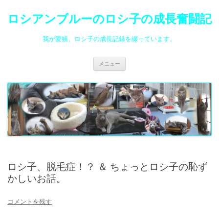
ロシアンブルーのロシ子の成長奮闘記
我が愛猫、ロシ子の成長記録を綴っています。
コ
メニュー
ン
テ
ン
ツ
へ
ス
キ
ッ
プ
ロシ子、脱毛症！？ ＆ ちょっとロシ子の恥ず
かしいお話。
コメントを残す