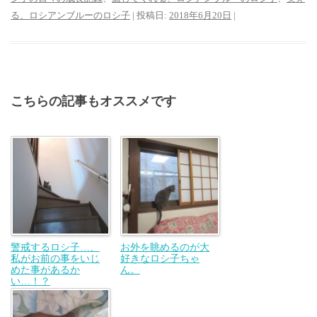
る、ロシアンブルーのロシ子
| 投稿日:
2018年6月20日
|
こちらの記事もオススメです
警戒するロシ子…、
お外を眺めるのが大
私がお前の事をいじ
好きなロシ子ちゃ
めた事があるか
ん。
い…！？