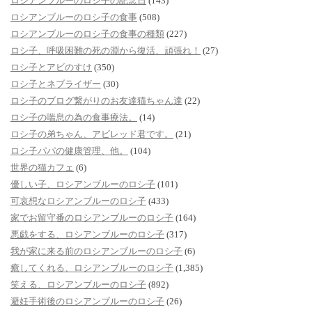
ロシアンブルーのロシ子の記念日
(143)
ロシアンブルーのロシ子の食事
(508)
ロシアンブルーのロシ子の食事の種類
(227)
ロシ子、呼吸困難の死の淵から復活、頑張れ！
(27)
ロシ子とアビのすけ
(350)
ロシ子とネブライザー
(30)
ロシ子のブログ繋がりのお友達猫ちゃん達
(22)
ロシ子の喘息の為の食事療法。
(14)
ロシ子の弟ちゃん、アビレッド君です。
(21)
ロシ子パパの健康管理、他。
(104)
世界の猫カフェ
(6)
優しい子、ロシアンブルーのロシ子
(101)
可哀想なロシアンブルーのロシ子
(433)
家でお留守番のロシアンブルーのロシ子
(164)
悪戯をする、ロシアンブルーのロシ子
(317)
我が家に来る前のロシアンブルーのロシ子
(6)
癒してくれる、ロシアンブルーのロシ子
(1,385)
笑える、ロシアンブルーのロシ子
(892)
避妊手術後のロシアンブルーのロシ子
(26)