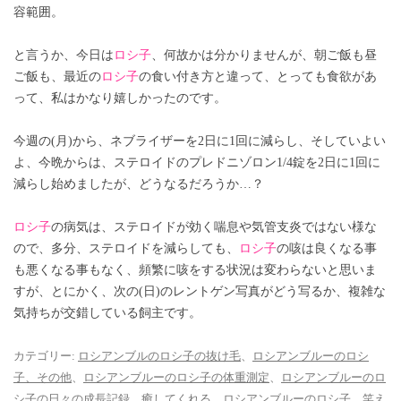
容範囲。
と言うか、今日は
ロシ子
、何故かは分かりませんが、朝ご飯も昼
ご飯も、最近の
ロシ子
の食い付き方と違って、とっても食欲があ
って、私はかなり嬉しかったのです。
今週の(月)から、ネブライザーを2日に1回に減らし、そしていよい
よ、今晩からは、ステロイドのプレドニゾロン1/4錠を2日に1回に
減らし始めましたが、どうなるだろうか…？
ロシ子
の病気は、ステロイドが効く喘息や気管支炎ではない様な
ので、多分、ステロイドを減らしても、
ロシ子
の咳は良くなる事
も悪くなる事もなく、頻繁に咳をする状況は変わらないと思いま
すが、とにかく、次の(日)のレントゲン写真がどう写るか、複雑な
気持ちが交錯している飼主です。
カテゴリー:
ロシアンブルのロシ子の抜け毛
、
ロシアンブルーのロシ
子、その他
、
ロシアンブルーのロシ子の体重測定
、
ロシアンブルーのロ
シ子の日々の成長記録
、
癒してくれる、ロシアンブルーのロシ子
、
笑え