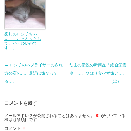
癒しのロシ子ちゃ
ん…、おっとりとし
て、かわゆいので
す…。
投
←
ロシ子のネブライザーのされ
たまの伝説の新商品「総合栄養
稿
方の変化…、最近は嫌がって
食」…、やはり食べず嫌い…。
ナ
る…。
（涙）
→
ビ
ゲ
コメントを残す
ー
シ
メールアドレスが公開されることはありません。
※
が付いている
欄は必須項目です
ョ
コメント
※
ン