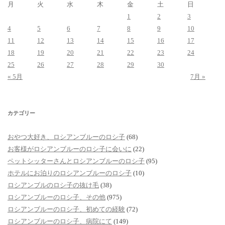
月
火
水
木
金
土
日
1
2
3
4
5
6
7
8
9
10
11
12
13
14
15
16
17
18
19
20
21
22
23
24
25
26
27
28
29
30
« 5月
7月 »
カテゴリー
おやつ大好き、ロシアンブルーのロシ子
(68)
お客様がロシアンブルーのロシ子に会いに
(22)
ペットシッターさんとロシアンブルーのロシ子
(95)
ホテルにお泊りのロシアンブルーのロシ子
(10)
ロシアンブルのロシ子の抜け毛
(38)
ロシアンブルーのロシ子、その他
(975)
ロシアンブルーのロシ子、初めての経験
(72)
ロシアンブルーのロシ子、病院にて
(149)