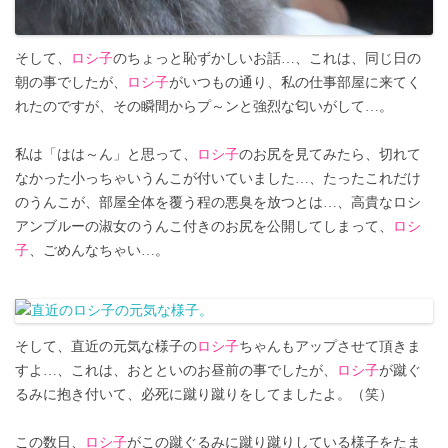
そして、
ロシ子
のちょっと恥ずかしいお話…、これは、同じ日の
朝の事でしたが、
ロシ子
がいつもの通り、私の仕事部屋に来てく
れたのですが、その瞬間からプ～ンと強烈な匂いがして…。
私は「はは～ん」と思って、
ロシ子
のお尻を見てみたら、切れて
なかった小っちゃいうんこが付いていました…、たったこれだけ
のうんこが、部屋全体を覆う程の悪臭を放つとは…、高貴なロシ
アンブルーの淑女のうんこ付きのお尻を公開してしまって、
ロシ
子
、ごめんなちゃい…。
そして、直近の元気な様子の
ロシ子
ちゃんもアップさせて頂きま
すよ…、これは、おとといのお昼前の事でしたが、
ロシ子
が蹴ぐ
るみに抱き付いて、必死に蹴り蹴りをしてましたよ。（笑）
この数日、
ロシ子
がこの蹴ぐるみに蹴り蹴りしている様子をたま