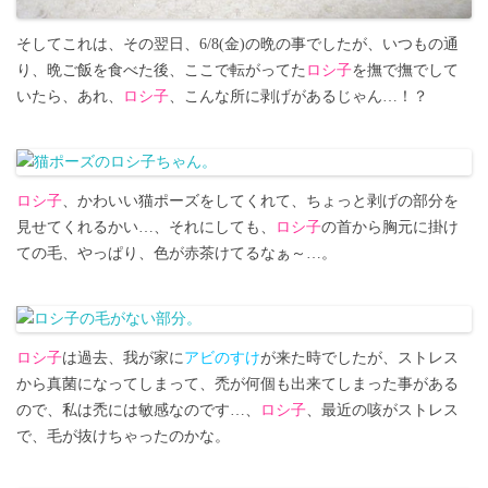
そしてこれは、その翌日、6/8(金)の晩の事でしたが、いつもの通
り、晩ご飯を食べた後、ここで転がってた
ロシ子
を撫で撫でして
いたら、あれ、
ロシ子
、こんな所に剥げがあるじゃん…！？
ロシ子
、かわいい猫ポーズをしてくれて、ちょっと剥げの部分を
見せてくれるかい…、それにしても、
ロシ子
の首から胸元に掛け
ての毛、やっぱり、色が赤茶けてるなぁ～…。
ロシ子
は過去、我が家に
アビのすけ
が来た時でしたが、ストレス
から真菌になってしまって、禿が何個も出来てしまった事がある
ので、私は禿には敏感なのです…、
ロシ子
、最近の咳がストレス
で、毛が抜けちゃったのかな。