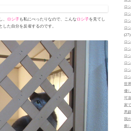
ロ
ロ
し、
ロシ子
も私にべったりなので、こんな
ロシ子
を見てし
ロ
とした自分を反省するのです。
ロ
(27)
ロ
ロ
ロ
ロ
ロ
ロ
世
優
可
家
悪
我
癒