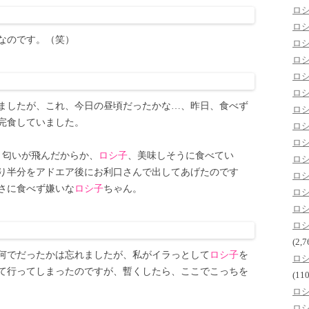
ロ
ロ
なのです。（笑）
ロ
ロ
ロ
ロ
ましたが、これ、今日の昼頃だったかな…、昨日、食べず
ロ
完食していました。
ロ
ロ
、匂いが飛んだからか、
ロシ子
、美味しそうに食べてい
ロ
り半分をアドエア後にお利口さんで出してあげたのです
ロ
さに食べず嫌いな
ロシ子
ちゃん。
ロ
ロ
ロ
(2,7
が、何でだったかは忘れましたが、私がイラっとして
ロシ子
を
ロ
て行ってしまったのですが、暫くしたら、ここでこっちを
(110
ロ
ロ