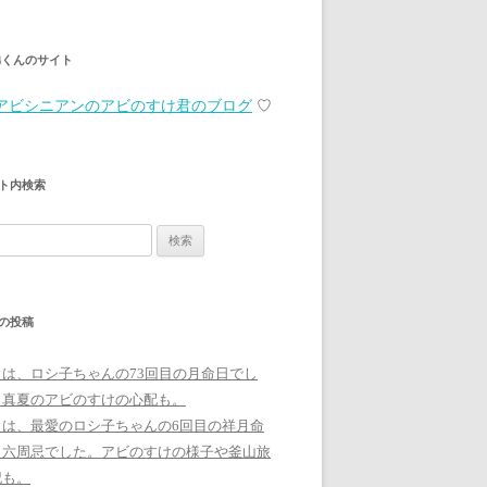
弟くんのサイト
アビシニアンのアビのすけ君のブログ
♡
ト内検索
の投稿
日は、ロシ子ちゃんの73回目の月命日でし
。真夏のアビのすけの心配も。
日は、最愛のロシ子ちゃんの6回目の祥月命
、六周忌でした。アビのすけの様子や釜山旅
記も。