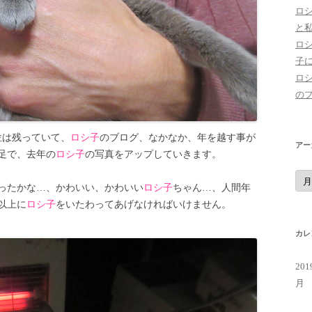
ロ
と
ロ
子
ロ
の
位は残っていて、
ロシ子
のブログ、なかなか、年を越す事が
アー
足で、去年の
ロシ子
の写真をアップしていきます。
ア
ー
晩だったかな…、かわいい、かわいい
ロシ子
ちゃん…、人間年
カ
イ
以上に
ロシ子
をいたわってあげなければいけません。
ブ
カレ
20
月