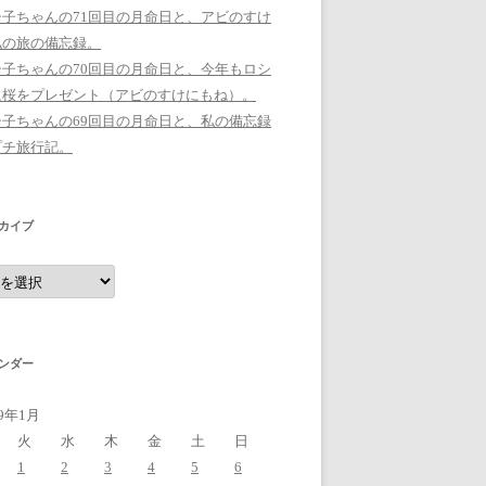
シ子ちゃんの71回目の月命日と、アビのすけ
私の旅の備忘録。
シ子ちゃんの70回目の月命日と、今年もロシ
に桜をプレゼント（アビのすけにもね）。
シ子ちゃんの69回目の月命日と、私の備忘録
プチ旅行記。
カイブ
ンダー
19年1月
火
水
木
金
土
日
1
2
3
4
5
6