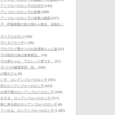
シアンブルーのロシ子の記念日
(143)
シアンブルーのロシ子の食事
(508)
シアンブルーのロシ子の食事の種類
(227)
シ子、呼吸困難の死の淵から復活、頑張れ！
シ子とアビのすけ
(350)
シ子とネブライザー
(30)
シ子のブログ繋がりのお友達猫ちゃん達
(22)
シ子の喘息の為の食事療法。
(14)
シ子の弟ちゃん、アビレッド君です。
(21)
シ子パパの健康管理、他。
(104)
界の猫カフェ
(6)
しい子、ロシアンブルーのロシ子
(101)
哀想なロシアンブルーのロシ子
(433)
でお留守番のロシアンブルーのロシ子
(164)
戯をする、ロシアンブルーのロシ子
(317)
が家に来る前のロシアンブルーのロシ子
(6)
してくれる、ロシアンブルーのロシ子
(1,385)