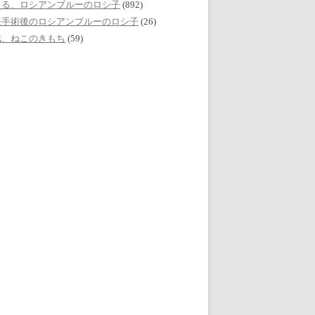
える、ロシアンブルーのロシ子
(892)
妊手術後のロシアンブルーのロシ子
(26)
誌、ねこのきもち
(59)