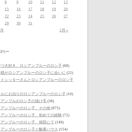
8
9
10
11
12
13
15
16
17
18
19
20
22
23
24
25
26
27
29
30
31
2月
2月 »
ゴリー
やつ大好き、ロシアンブルーのロシ子
(68)
客様がロシアンブルーのロシ子に会いに
(22)
ットシッターさんとロシアンブルーのロシ子
テルにお泊りのロシアンブルーのロシ子
(10)
シアンブルのロシ子の抜け毛
(38)
シアンブルーのロシ子、その他
(975)
シアンブルーのロシ子、初めての経験
(72)
シアンブルーのロシ子、病院にて
(149)
シアンブルーのロシ子と酸素ハウス
(154)