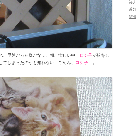
笑
避
雑
れ、早朝だった様だな…、朝、忙しい中、
ロシ子
が咳をし
してしまったのかも知れない…ごめん、
ロシ子
…。