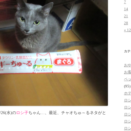
7
14
21
28
« 1
カテ
お
お
ペ
(95)
ホ
ロ
ロ
6(水)の
ロシ子
ちゃん…、最近、チャオちゅ～るネタがと
ロ
ロ
ロ