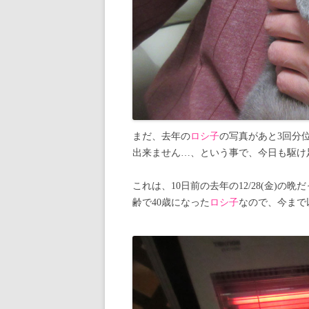
まだ、去年の
ロシ子
の写真があと3回分
出来ません…、という事で、今日も駆け
これは、10日前の去年の12/28(金)の
齢で40歳になった
ロシ子
なので、今まで