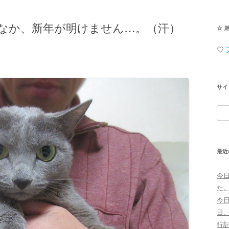
なか、新年が明けません…。（汗）
☆ 
♡
サイ
検
索:
最近
今
た
今
日
行