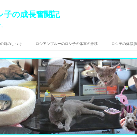
シ子の成長奮闘記
す。
コ
ン
の時のしつけ
ロシアンブルーのロシ子の体重の推移
ロシ子の体脂肪
テ
ン
ツ
へ
ス
キ
ッ
プ