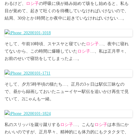
わるけど、
ロシ子
の呼吸に痰が絡み始めて咳をし始めると、私も
目が覚めて、起きて吐くのを待機していなければいけないので、
結局、30分とか1時間とか夜中に起きていなければいけない…。
そして、午前10時頃、スヤスヤと寝ていた
ロシ子
…、夜中に寝れ
てないから、この時間に爆睡していた
ロシ子
…、私は正月早々、
お前のせいで寝坊をしてしまったよ…。
そして、夕方5時半頃の猫たち…、正月の3ヶ日は駅伝三昧なの
で、昼から録画しておいたニューイヤー駅伝を追いかけ再生で見
ていて、2にゃんも一緒。
私のスリッパを蹴り蹴りする
ロシ子
…、こんな
ロシ子
は本当にか
わいいのですが、正月早々、精神的にも体力的にもクタクタで、