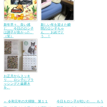
新年早々、良い感
新しい年を迎えた瞬
じ…、今日のロシ子
間のロシ子ちゃ
は調子が良かった。
ん…、おめでと
（笑）
う…！
お正月からスッキ
リ…、ロシ子にブラ
ッシングと歯磨き
を。
投
←
令和元年の大掃除、第１１
今日もロシ子が吐いた…、もう