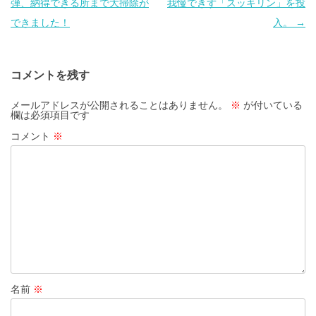
稿
弾、納得できる所まで大掃除が
我慢できず「スッキリン」を投
ナ
できました！
入。
→
ビ
ゲ
コメントを残す
ー
シ
メールアドレスが公開されることはありません。
※
が付いている
欄は必須項目です
ョ
コメント
※
ン
名前
※