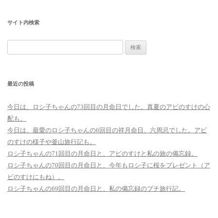
サイト内検索
検
索:
最近の投稿
今日は、ロシ子ちゃんの73回目の月命日でした。真夏のアビのすけの心
配も。
今日は、最愛のロシ子ちゃんの6回目の祥月命日、六周忌でした。アビ
のすけの様子や釜山旅行記も。
ロシ子ちゃんの71回目の月命日と、アビのすけと私の旅の備忘録。
ロシ子ちゃんの70回目の月命日と、今年もロシ子に桜をプレゼント（ア
ビのすけにもね）。
ロシ子ちゃんの69回目の月命日と、私の備忘録のプチ旅行記。