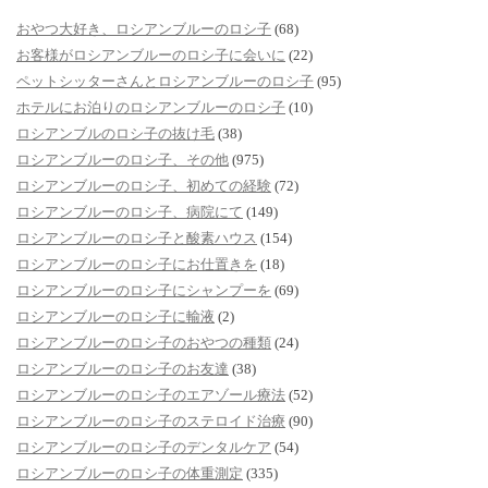
おやつ大好き、ロシアンブルーのロシ子
(68)
お客様がロシアンブルーのロシ子に会いに
(22)
ペットシッターさんとロシアンブルーのロシ子
(95)
ホテルにお泊りのロシアンブルーのロシ子
(10)
ロシアンブルのロシ子の抜け毛
(38)
ロシアンブルーのロシ子、その他
(975)
ロシアンブルーのロシ子、初めての経験
(72)
ロシアンブルーのロシ子、病院にて
(149)
ロシアンブルーのロシ子と酸素ハウス
(154)
ロシアンブルーのロシ子にお仕置きを
(18)
ロシアンブルーのロシ子にシャンプーを
(69)
ロシアンブルーのロシ子に輸液
(2)
ロシアンブルーのロシ子のおやつの種類
(24)
ロシアンブルーのロシ子のお友達
(38)
ロシアンブルーのロシ子のエアゾール療法
(52)
ロシアンブルーのロシ子のステロイド治療
(90)
ロシアンブルーのロシ子のデンタルケア
(54)
ロシアンブルーのロシ子の体重測定
(335)