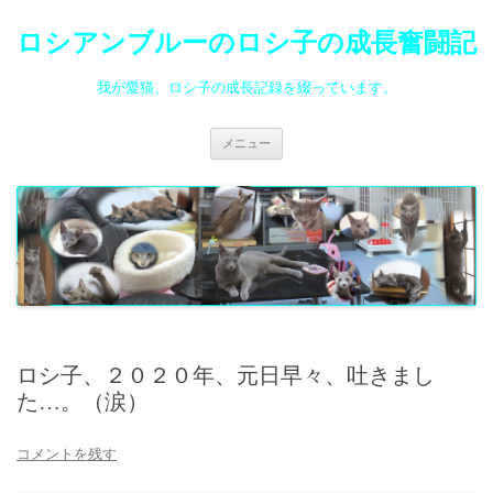
ロシアンブルーのロシ子の成長奮闘記
我が愛猫、ロシ子の成長記録を綴っています。
コ
メニュー
ン
テ
ン
ツ
へ
ス
キ
ッ
プ
ロシ子、２０２０年、元日早々、吐きまし
た…。（涙）
コメントを残す