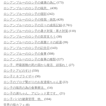
ロシアンブルーのロシ子の健康の為に
(173)
ロシアンブルーのロシ子の喘息。
(439)
ロシアンブルーのロシ子の寝顔
(242)
ロシアンブルーのロシ子の怪我・病気
(429)
ロシアンブルーのロシ子の日々の成長記録
(2,761)
ロシアンブルーのロシ子の暑さ対策・寒さ対策
(110)
ロシアンブルーのロシ子の気管支ろう
(38)
ロシアンブルーのロシ子の真菌とその経過
(39)
ロシアンブルーのロシ子の記念日
(143)
ロシアンブルーのロシ子の食事
(508)
ロシアンブルーのロシ子の食事の種類
(227)
ロシ子、呼吸困難の死の淵から復活、頑張れ！
(27)
ロシ子とアビのすけ
(350)
ロシ子とネブライザー
(30)
ロシ子のブログ繋がりのお友達猫ちゃん達
(22)
ロシ子の喘息の為の食事療法。
(14)
ロシ子の弟ちゃん、アビレッド君です。
(21)
ロシ子パパの健康管理、他。
(104)
世界の猫カフェ
(6)