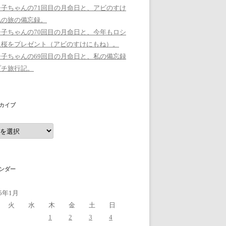
シ子ちゃんの71回目の月命日と、アビのすけ
私の旅の備忘録。
シ子ちゃんの70回目の月命日と、今年もロシ
に桜をプレゼント（アビのすけにもね）。
シ子ちゃんの69回目の月命日と、私の備忘録
プチ旅行記。
カイブ
ンダー
15年1月
火
水
木
金
土
日
1
2
3
4