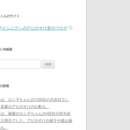
弟くんのサイト
アビシニアンのアビのすけ君のブログ
♡
ト内検索
の投稿
日は、ロシ子ちゃんの73回目の月命日でし
。真夏のアビのすけの心配も。
日は、最愛のロシ子ちゃんの6回目の祥月命
、六周忌でした。アビのすけの様子や釜山旅
記も。