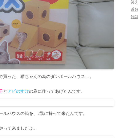
笑
避
雑
天で買った、猫ちゃんの為のダンボールハウス…。
子
と
アビのすけ
の為に作ってあげたんです。
ールハウスの箱を、2階に持って来たんです。
やって来ましたよ。