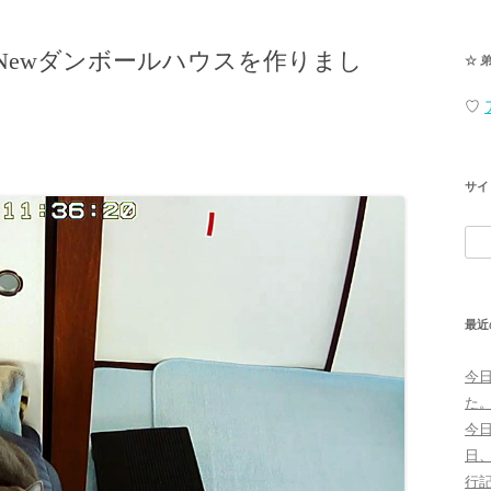
Newダンボールハウスを作りまし
☆ 
♡
サイ
検
索:
最近
今
た
今
日
行