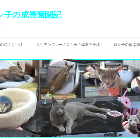
シ子の成長奮闘記
す。
コ
ン
の時のしつけ
ロシアンブルーのロシ子の体重の推移
ロシ子の体脂肪
テ
ン
ツ
へ
ス
キ
ッ
プ