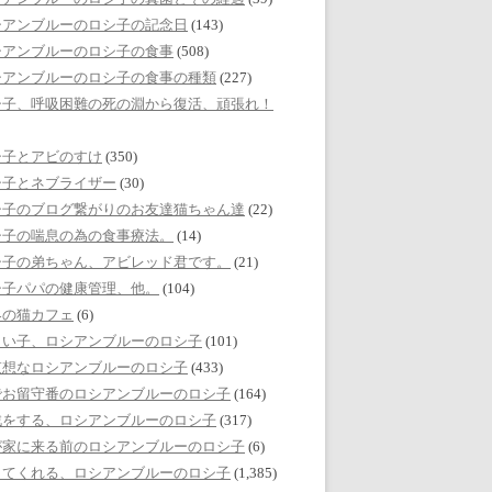
シアンブルーのロシ子の記念日
(143)
シアンブルーのロシ子の食事
(508)
シアンブルーのロシ子の食事の種類
(227)
シ子、呼吸困難の死の淵から復活、頑張れ！
シ子とアビのすけ
(350)
シ子とネブライザー
(30)
シ子のブログ繋がりのお友達猫ちゃん達
(22)
シ子の喘息の為の食事療法。
(14)
シ子の弟ちゃん、アビレッド君です。
(21)
シ子パパの健康管理、他。
(104)
界の猫カフェ
(6)
しい子、ロシアンブルーのロシ子
(101)
哀想なロシアンブルーのロシ子
(433)
でお留守番のロシアンブルーのロシ子
(164)
戯をする、ロシアンブルーのロシ子
(317)
が家に来る前のロシアンブルーのロシ子
(6)
してくれる、ロシアンブルーのロシ子
(1,385)