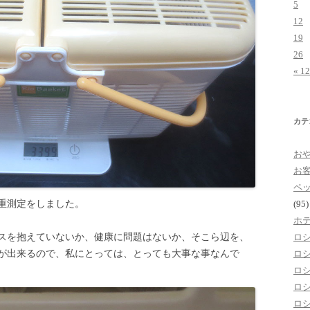
5
12
19
26
« 1
カテ
お
お
ペ
(95)
重測定をしました。
ホ
ロ
スを抱えていないか、健康に問題はないか、そこら辺を、
ロ
が出来るので、私にとっては、とっても大事な事なんで
ロ
ロ
ロ