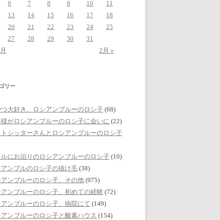
6
7
8
9
10
11
13
14
15
16
17
18
20
21
22
23
24
25
27
28
29
30
31
2月
2月 »
ゴリー
やつ大好き、ロシアンブルーのロシ子
(68)
客様がロシアンブルーのロシ子に会いに
(22)
ットシッターさんとロシアンブルーのロシ子
テルにお泊りのロシアンブルーのロシ子
(10)
シアンブルのロシ子の抜け毛
(38)
シアンブルーのロシ子、その他
(975)
シアンブルーのロシ子、初めての経験
(72)
シアンブルーのロシ子、病院にて
(149)
シアンブルーのロシ子と酸素ハウス
(154)