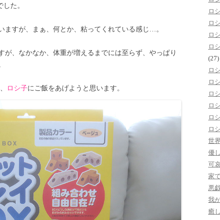
gでした。
ロ
ロ
いますが、まぁ、何とか、粘ってくれている感じ…。
ロ
ロ
すが、なかなか、体重が増えるまでには至らず、やっぱり
(27)
。
ロ
ロ
に、
ロシ子
にご飯をあげようと思います。
ロ
ロ
ロ
ロ
世
優
可
家
悪
我
癒