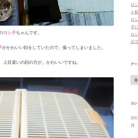
ロ
と
ロ
子
の
ロシ子
ちゃんです。
ロ
の
子
がかわいい顔をしていたので、撮ってしまいました。
、上目遣いの顔の方が、かわいいですね。
アー
ア
ー
カ
イ
ブ
カレ
20
月