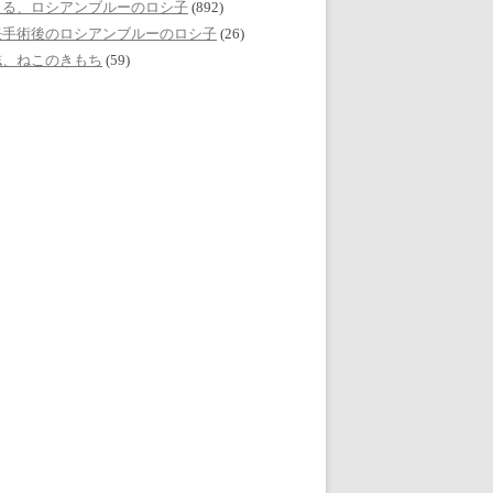
える、ロシアンブルーのロシ子
(892)
妊手術後のロシアンブルーのロシ子
(26)
誌、ねこのきもち
(59)