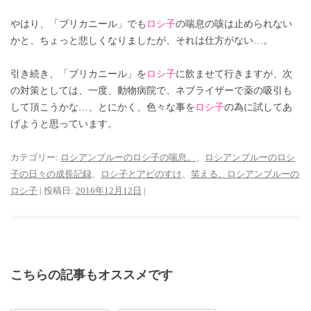
やはり、「ブリカニール」でも
ロシ子
の喘息の咳は止められない
かと、ちょっと悲しくなりましたが、それは仕方がない…。
引き続き、「ブリカニール」を
ロシ子
に飲ませて行きますが、次
の対策としては、一度、動物病院で、ネブライザーで薬の吸引も
して頂こうかな…、とにかく、色々な事を
ロシ子
の為に試してあ
げようと思っています。
カテゴリー:
ロシアンブルーのロシ子の喘息。
、
ロシアンブルーのロシ
子の日々の成長記録
、
ロシ子とアビのすけ
、
笑える、ロシアンブルーの
ロシ子
| 投稿日:
2016年12月12日
|
こちらの記事もオススメです