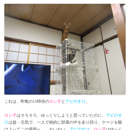
これは、昨晩の11時頃の
ロシ子
と
アビのすけ
。
ロシ子
はそろそろ、ゆっくりしようと思っていたのに、
アビのす
け
は超・元気で、一人で病的に部屋の中を走り回り、ケージを駆
け上ってこの場所へ…、おいおい、
アビのすけ
、
ロシ子
はゆっく