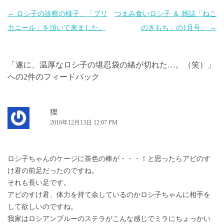
投
←
ロシ子の診察の様子、「ブリ
つまみ食いロシ子 ＆ 雑誌「ねこ
稿
カニール」を頂いて来ました。
のきもち」の1月号。
→
ナ
ビ
「
遂に、温厚なロシ子の堪忍袋の緒が切れた…。（笑）
」
ゲ
への2件のフィードバック
ー
シ
ョ
狸
2016年12月13日 12:07 PM
ン
ロシ子ちゃんのケージに茶色の棒が・・・！と思ったらアビのす
け君の前足だったのですね。
それも長い足です。
アビのすけ君、体力を持て余しているのかロシ子ちゃんに相手を
して欲しいのですね。
我家はロシアンブルーのステラがこんな感じでミラにちょっかい