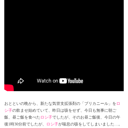
おとといの晩から、新たな気管支拡張剤の「ブリカニール」を
ロ
シ子
の飲ませ始めていて、昨日は咳をせず、今日も無事に朝ご
飯、昼ご飯を食べた
ロシ子
でしたが、そのお昼ご飯後、今日の午
後1時30分前でしたが、
ロシ子
が喘息の咳をしてしまいました…。