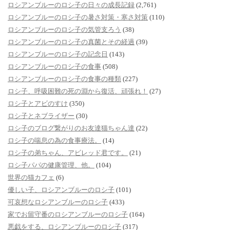
ロシアンブルーのロシ子の日々の成長記録
(2,761)
ロシアンブルーのロシ子の暑さ対策・寒さ対策
(110)
ロシアンブルーのロシ子の気管支ろう
(38)
ロシアンブルーのロシ子の真菌とその経過
(39)
ロシアンブルーのロシ子の記念日
(143)
ロシアンブルーのロシ子の食事
(508)
ロシアンブルーのロシ子の食事の種類
(227)
ロシ子、呼吸困難の死の淵から復活、頑張れ！
(27)
ロシ子とアビのすけ
(350)
ロシ子とネブライザー
(30)
ロシ子のブログ繋がりのお友達猫ちゃん達
(22)
ロシ子の喘息の為の食事療法。
(14)
ロシ子の弟ちゃん、アビレッド君です。
(21)
ロシ子パパの健康管理、他。
(104)
世界の猫カフェ
(6)
優しい子、ロシアンブルーのロシ子
(101)
可哀想なロシアンブルーのロシ子
(433)
家でお留守番のロシアンブルーのロシ子
(164)
悪戯をする、ロシアンブルーのロシ子
(317)