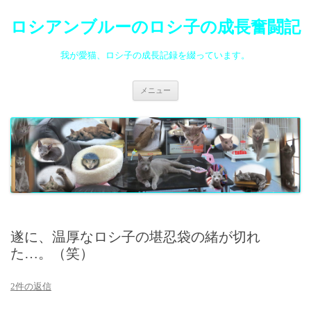
ロシアンブルーのロシ子の成長奮闘記
我が愛猫、ロシ子の成長記録を綴っています。
コ
メニュー
ン
テ
ン
ツ
へ
ス
キ
ッ
プ
遂に、温厚なロシ子の堪忍袋の緒が切れ
た…。（笑）
2件の返信