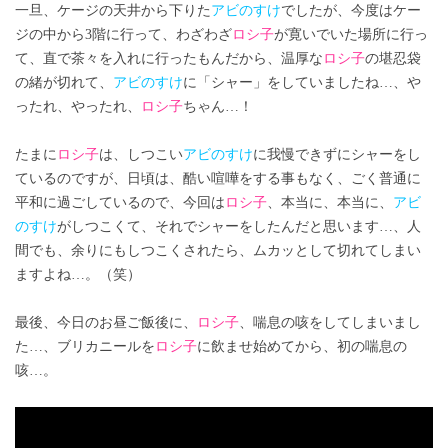
一旦、ケージの天井から下りた
アビのすけ
でしたが、今度はケー
ジの中から3階に行って、わざわざ
ロシ子
が寛いでいた場所に行っ
て、直で茶々を入れに行ったもんだから、温厚な
ロシ子
の堪忍袋
の緒が切れて、
アビのすけ
に「シャー」をしていましたね…、や
ったれ、やったれ、
ロシ子
ちゃん…！
たまに
ロシ子
は、しつこい
アビのすけ
に我慢できずにシャーをし
ているのですが、日頃は、酷い喧嘩をする事もなく、ごく普通に
平和に過ごしているので、今回は
ロシ子
、本当に、本当に、
アビ
のすけ
がしつこくて、それでシャーをしたんだと思います…、人
間でも、余りにもしつこくされたら、ムカッとして切れてしまい
ますよね…。（笑）
最後、今日のお昼ご飯後に、
ロシ子
、喘息の咳をしてしまいまし
た…、ブリカニールを
ロシ子
に飲ませ始めてから、初の喘息の
咳…。