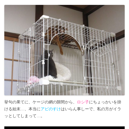
挙句の果てに、ケージの網の隙間から、
ロシ子
にちょっかいを掛
ける始末…、本当に
アビのすけ
はいらん事しーで、私の方がイラ
ッとしてしまって…。