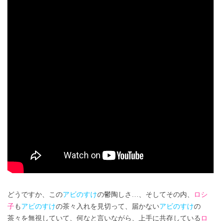
どうですか、この
アビのすけ
の鬱陶しさ…、そしてその内、
ロシ
子
も
アビのすけ
の茶々入れを見切って、届かない
アビのすけ
の
茶々を無視していて、何なと言いながら、上手に共存している
ロ