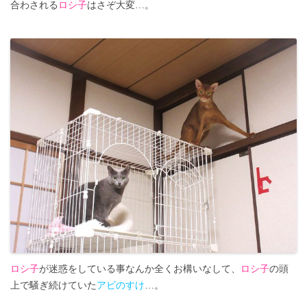
合わされる
ロシ子
はさぞ大変…。
ロシ子
が迷惑をしている事なんか全くお構いなして、
ロシ子
の頭
上で騒ぎ続けていた
アビのすけ
…。