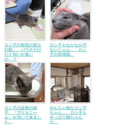
ロシ子の毎回の変な
ロシ子もなかなか汚
行動…、パウチだけ
ないじゃん…、ロシ
だと匂いが臭い
子の耳掃除。
の…？
ロシ子の診察の様
やんちゃ娘なロシ子
子、「ブリカニー
ちゃん…、ロシ子も
ル」を頂いて来まし
やっぱり猫ちゃん
た。
だ。