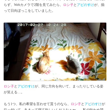
らず、Webカメラで2階を見てみたら、
ロシ子
と
アビのすけ
が、揃
って日向ぼっこをしていました。
ロシ子
と
アビのすけ
が、同じ方向を向いて、まったりしている姿
が笑える…。
もう1つ、私の希望を言わせて貰うのなら、
ロシ子
と
アビのすけ
が
引っ付いて、丸まって寝て欲しいんだよなぁ〜…、私の叶わぬ望