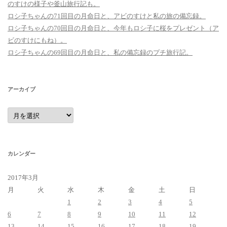
のすけの様子や釜山旅行記も。
ロシ子ちゃんの71回目の月命日と、アビのすけと私の旅の備忘録。
ロシ子ちゃんの70回目の月命日と、今年もロシ子に桜をプレゼント（ア
ビのすけにもね）。
ロシ子ちゃんの69回目の月命日と、私の備忘録のプチ旅行記。
アーカイブ
ア
ー
カ
イ
ブ
カレンダー
2017年3月
月
火
水
木
金
土
日
1
2
3
4
5
6
7
8
9
10
11
12
13
14
15
16
17
18
19