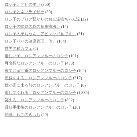
ロシ子とアビのすけ
(350)
ロシ子とネブライザー
(30)
ロシ子のブログ繋がりのお友達猫ちゃん達
(22)
ロシ子の喘息の為の食事療法。
(14)
ロシ子の弟ちゃん、アビレッド君です。
(21)
ロシ子パパの健康管理、他。
(104)
世界の猫カフェ
(6)
優しい子、ロシアンブルーのロシ子
(101)
可哀想なロシアンブルーのロシ子
(433)
家でお留守番のロシアンブルーのロシ子
(164)
悪戯をする、ロシアンブルーのロシ子
(317)
我が家に来る前のロシアンブルーのロシ子
(6)
癒してくれる、ロシアンブルーのロシ子
(1,385)
笑える、ロシアンブルーのロシ子
(892)
避妊手術後のロシアンブルーのロシ子
(26)
雑誌、ねこのきもち
(59)