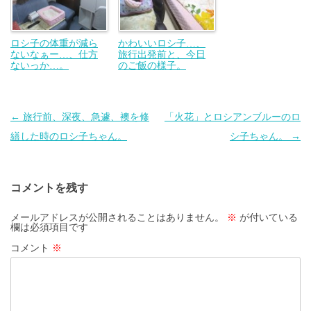
ロシ子の体重が減ら
かわいいロシ子…、
ないなぁー…、仕方
旅行出発前と、今日
ないっか…。
のご飯の様子。
投
←
旅行前、深夜、急遽、襖を修
「火花」とロシアンブルーのロ
稿
繕した時のロシ子ちゃん。
シ子ちゃん。
→
ナ
ビ
コメントを残す
ゲ
ー
メールアドレスが公開されることはありません。
※
が付いている
欄は必須項目です
シ
コメント
※
ョ
ン