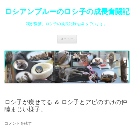
ロシアンブルーのロシ子の成長奮闘記
我が愛猫、ロシ子の成長記録を綴っています。
コ
メニュー
ン
テ
ン
ツ
へ
ス
キ
ッ
プ
ロシ子が痩せてる ＆ ロシ子とアビのすけの仲
睦まじい様子。
コメントを残す