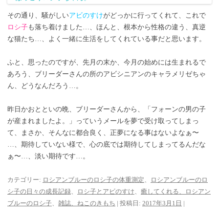
その通り、騒がしい
アビのすけ
がどっかに行ってくれて、これで
ロシ子
も落ち着けました…、ほんと、根本から性格の違う、真逆
な猫たち…、よく一緒に生活をしてくれている事だと思います。
ふと、思ったのですが、先月の末か、今月の始めには生まれるで
あろう、ブリーダーさんの所のアビシニアンのキャラメリゼちゃ
ん、どうなんだろう…。
昨日かおとといの晩、ブリーダーさんから、「フォーンの男の子
が産まれましたよ。」っていうメールを夢で受け取ってしまっ
て、まさか、そんなに都合良く、正夢になる事はないよなぁ〜
…、期待していない様で、心の底では期待してしまってるんだな
ぁ〜…、淡い期待です…。
カテゴリー:
ロシアンブルーのロシ子の体重測定
、
ロシアンブルーのロ
シ子の日々の成長記録
、
ロシ子とアビのすけ
、
癒してくれる、ロシアン
ブルーのロシ子
、
雑誌、ねこのきもち
| 投稿日:
2017年3月1日
|