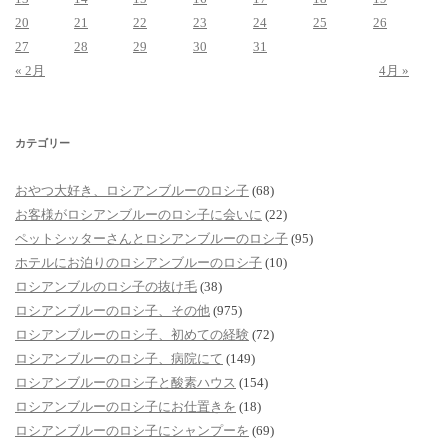
20
21
22
23
24
25
26
27
28
29
30
31
« 2月
4月 »
カテゴリー
おやつ大好き、ロシアンブルーのロシ子
(68)
お客様がロシアンブルーのロシ子に会いに
(22)
ペットシッターさんとロシアンブルーのロシ子
(95)
ホテルにお泊りのロシアンブルーのロシ子
(10)
ロシアンブルのロシ子の抜け毛
(38)
ロシアンブルーのロシ子、その他
(975)
ロシアンブルーのロシ子、初めての経験
(72)
ロシアンブルーのロシ子、病院にて
(149)
ロシアンブルーのロシ子と酸素ハウス
(154)
ロシアンブルーのロシ子にお仕置きを
(18)
ロシアンブルーのロシ子にシャンプーを
(69)