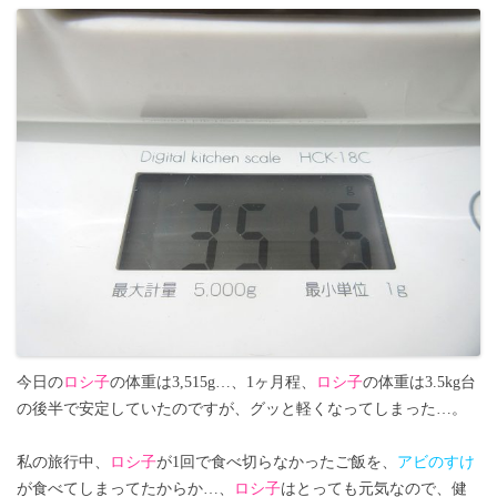
今日の
ロシ子
の体重は3,515g…、1ヶ月程、
ロシ子
の体重は3.5kg台
の後半で安定していたのですが、グッと軽くなってしまった…。
私の旅行中、
ロシ子
が1回で食べ切らなかったご飯を、
アビのすけ
が食べてしまってたからか…、
ロシ子
はとっても元気なので、健