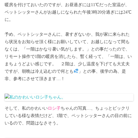
暖房を付けておいたのですが、お昼過ぎには11℃だった室温が、
ペットシッターさんがお越しになられた午後3時20分過ぎには24℃
に。
予め、ペットシッターさんに、暑すぎないか、我が家に来られた
ら状況をお知らせ頂く様にお願いしていて、お越しになって間も
なくは、「一階はかなり暑い気がします。」との事だったので、
リモート操作で1階の暖房を消したら、暫く経って、「一階は、い
まちょうどよい感じです。 ２階は、少し温度を下げても大丈夫
ですが、朝晩は冷え込むので何とも
」との事、後学の為、是
非、参考にさせて頂きます…！
そして、私のかわいい
ロシ子
ちゃんの写真…、ちょっとビックリ
している様な表情だけど、1階で、ペットシッターさんの目の前に
いるので、問題はなさそう。