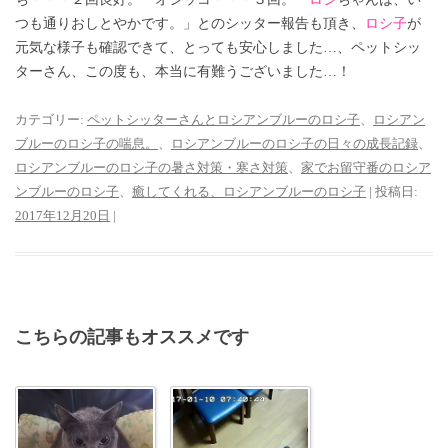
つも通りおしとやかです。」とのシッター報告も頂き、
ロシ子
が
元気な様子も確認できて、とっても安心しました…、ペットシッ
ターさん、この度も、本当に有難うございました…！
カテゴリー:
ペットシッターさんとロシアンブルーのロシ子
、
ロシアン
ブルーのロシ子の喘息。
、
ロシアンブルーのロシ子の日々の成長記録
、
ロシアンブルーのロシ子の暑さ対策・寒さ対策
、
家でお留守番のロシア
ンブルーのロシ子
、
癒してくれる、ロシアンブルーのロシ子
| 投稿日:
2017年12月20日
|
こちらの記事もオススメです