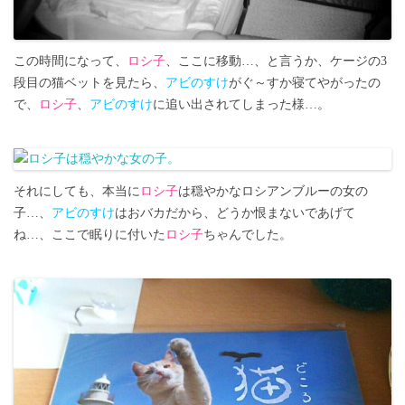
この時間になって、
ロシ子
、ここに移動…、と言うか、ケージの3
段目の猫ベットを見たら、
アビのすけ
がぐ～すか寝てやがったの
で、
ロシ子
、
アビのすけ
に追い出されてしまった様…。
それにしても、本当に
ロシ子
は穏やかなロシアンブルーの女の
子…、
アビのすけ
はおバカだから、どうか恨まないであげて
ね…、ここで眠りに付いた
ロシ子
ちゃんでした。