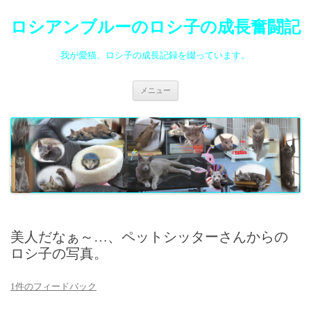
ロシアンブルーのロシ子の成長奮闘記
我が愛猫、ロシ子の成長記録を綴っています。
コ
メニュー
ン
テ
ン
ツ
へ
ス
キ
ッ
プ
美人だなぁ～…、ペットシッターさんからの
ロシ子の写真。
1件のフィードバック