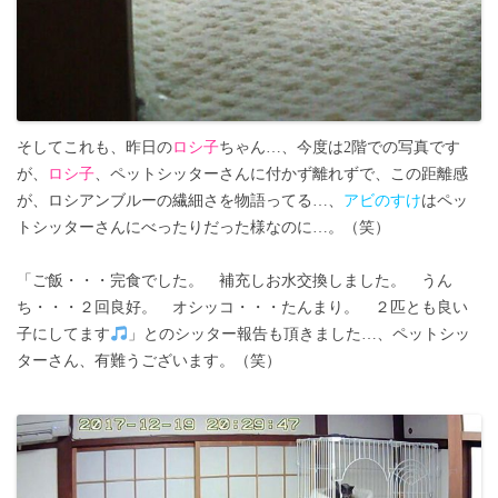
そしてこれも、昨日の
ロシ子
ちゃん…、今度は2階での写真です
が、
ロシ子
、ペットシッターさんに付かず離れずで、この距離感
が、ロシアンブルーの繊細さを物語ってる…、
アビのすけ
はペッ
トシッターさんにべったりだった様なのに…。（笑）
「ご飯・・・完食でした。 補充しお水交換しました。 うん
ち・・・２回良好。 オシッコ・・・たんまり。 ２匹とも良い
子にしてます
」とのシッター報告も頂きました…、ペットシッ
ターさん、有難うございます。（笑）