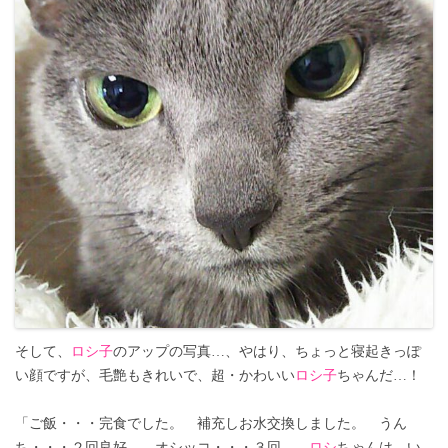
そして、
ロシ子
のアップの写真…、やはり、ちょっと寝起きっぽ
い顔ですが、毛艶もきれいで、超・かわいい
ロシ子
ちゃんだ…！
「ご飯・・・完食でした。 補充しお水交換しました。 うん
ち・・・２回良好。 オシッコ・・・３回。
ロシ
ちゃんは、い