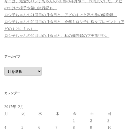
今日は、最愛のロシ子ちゃんの6回目の祥月命日、六周忌でした。アビ
のすけの様子や釜山旅行記も。
ロシ子ちゃんの71回目の月命日と、アビのすけと私の旅の備忘録。
ロシ子ちゃんの70回目の月命日と、今年もロシ子に桜をプレゼント（ア
ビのすけにもね）。
ロシ子ちゃんの69回目の月命日と、私の備忘録のプチ旅行記。
アーカイブ
ア
ー
カ
イ
ブ
カレンダー
2017年12月
月
火
水
木
金
土
日
1
2
3
4
5
6
7
8
9
10