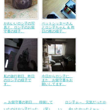
かわいいロシ子の写
ペットシッターさん
真と、ロシ子のお留
とロシ子ちゃん ＆ 昨
守番の様子。
日の晩の様子。
私の旅行初日、昨日
今日からロシ子に、
のロシ子の様子で
また、お留守番をお
す。
願いしてます。
投
←
お留守番の初日…、徘徊して
ロシ子ぉ～、元気だったか
稿
いたのはロシ子だった。（笑）
い…、会いたかったよぉ～…。