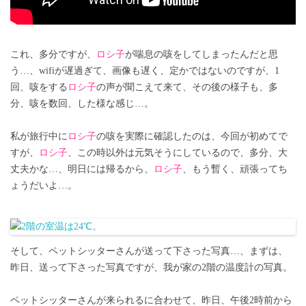
これ、多分ですが、
ロシ子
が喘息の咳をしてしまったんだと思
う…、wifiが遅過ぎて、画像も遅く、定かではないのですが、1
回、咳をする
ロシ子
の声が聞こえて来て、その後の様子も、多
分、咳を数回、した様な感じ…。
私が旅行中に
ロシ子
の咳を実際に確認したのは、今回が初めてで
すが、
ロシ子
、この時以外は元気そうにしているので、多分、大
丈夫かな…、明日には帰るから、
ロシ子
、もう暫く、頑張ってち
ょうだいよ…。
そして、ペットシッターさんが送って下さった写真…、まずは、
昨日、送って下さった写真ですが、我が家の2階の温度計の写真。
ペットシッターさんが来られるに合わせて、昨日、午後2時前から