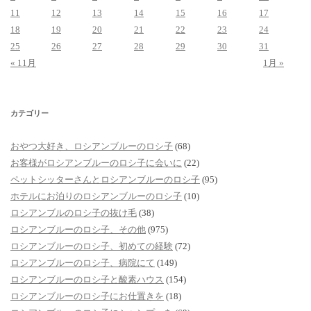
11
12
13
14
15
16
17
18
19
20
21
22
23
24
25
26
27
28
29
30
31
« 11月
1月 »
カテゴリー
おやつ大好き、ロシアンブルーのロシ子
(68)
お客様がロシアンブルーのロシ子に会いに
(22)
ペットシッターさんとロシアンブルーのロシ子
(95)
ホテルにお泊りのロシアンブルーのロシ子
(10)
ロシアンブルのロシ子の抜け毛
(38)
ロシアンブルーのロシ子、その他
(975)
ロシアンブルーのロシ子、初めての経験
(72)
ロシアンブルーのロシ子、病院にて
(149)
ロシアンブルーのロシ子と酸素ハウス
(154)
ロシアンブルーのロシ子にお仕置きを
(18)