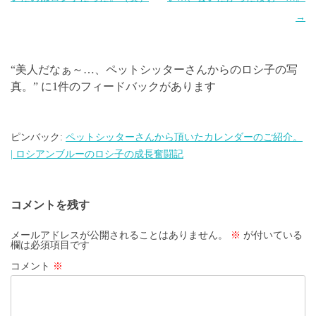
ナ
→
ビ
ゲ
“
美人だなぁ～…、ペットシッターさんからのロシ子の写
ー
真。
” に1件のフィードバックがあります
シ
ョ
ン
ピンバック:
ペットシッターさんから頂いたカレンダーのご紹介。
| ロシアンブルーのロシ子の成長奮闘記
コメントを残す
メールアドレスが公開されることはありません。
※
が付いている
欄は必須項目です
コメント
※