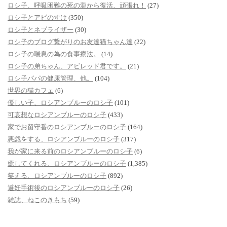
ロシ子、呼吸困難の死の淵から復活、頑張れ！
(27)
ロシ子とアビのすけ
(350)
ロシ子とネブライザー
(30)
ロシ子のブログ繋がりのお友達猫ちゃん達
(22)
ロシ子の喘息の為の食事療法。
(14)
ロシ子の弟ちゃん、アビレッド君です。
(21)
ロシ子パパの健康管理、他。
(104)
世界の猫カフェ
(6)
優しい子、ロシアンブルーのロシ子
(101)
可哀想なロシアンブルーのロシ子
(433)
家でお留守番のロシアンブルーのロシ子
(164)
悪戯をする、ロシアンブルーのロシ子
(317)
我が家に来る前のロシアンブルーのロシ子
(6)
癒してくれる、ロシアンブルーのロシ子
(1,385)
笑える、ロシアンブルーのロシ子
(892)
避妊手術後のロシアンブルーのロシ子
(26)
雑誌、ねこのきもち
(59)