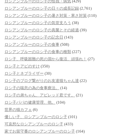
ロシアンブルーのロシ子の怪我・病気
(429)
ロシアンブルーのロシ子の日々の成長記録
(2,761)
ロシアンブルーのロシ子の暑さ対策・寒さ対策
(110)
ロシアンブルーのロシ子の気管支ろう
(38)
ロシアンブルーのロシ子の真菌とその経過
(39)
ロシアンブルーのロシ子の記念日
(143)
ロシアンブルーのロシ子の食事
(508)
ロシアンブルーのロシ子の食事の種類
(227)
ロシ子、呼吸困難の死の淵から復活、頑張れ！
(27)
ロシ子とアビのすけ
(350)
ロシ子とネブライザー
(30)
ロシ子のブログ繋がりのお友達猫ちゃん達
(22)
ロシ子の喘息の為の食事療法。
(14)
ロシ子の弟ちゃん、アビレッド君です。
(21)
ロシ子パパの健康管理、他。
(104)
世界の猫カフェ
(6)
優しい子、ロシアンブルーのロシ子
(101)
可哀想なロシアンブルーのロシ子
(433)
家でお留守番のロシアンブルーのロシ子
(164)