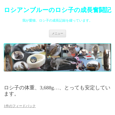
ロシアンブルーのロシ子の成長奮闘記
我が愛猫、ロシ子の成長記録を綴っています。
コ
メニュー
ン
テ
ン
ツ
へ
ス
キ
ッ
プ
ロシ子の体重、3,688g…、とっても安定してい
ます。
1件のフィードバック