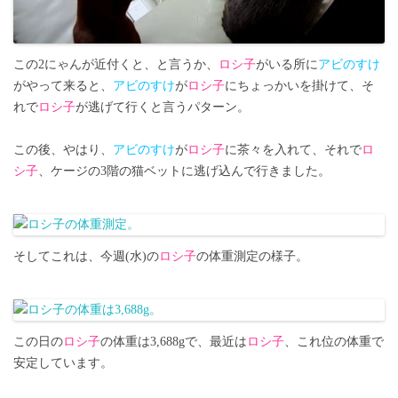
この2にゃんが近付くと、と言うか、
ロシ子
がいる所に
アビのすけ
がやって来ると、
アビのすけ
が
ロシ子
にちょっかいを掛けて、そ
れで
ロシ子
が逃げて行くと言うパターン。
この後、やはり、
アビのすけ
が
ロシ子
に茶々を入れて、それで
ロ
シ子
、ケージの3階の猫ベットに逃げ込んで行きました。
そしてこれは、今週(水)の
ロシ子
の体重測定の様子。
この日の
ロシ子
の体重は3,688gで、最近は
ロシ子
、これ位の体重で
安定しています。