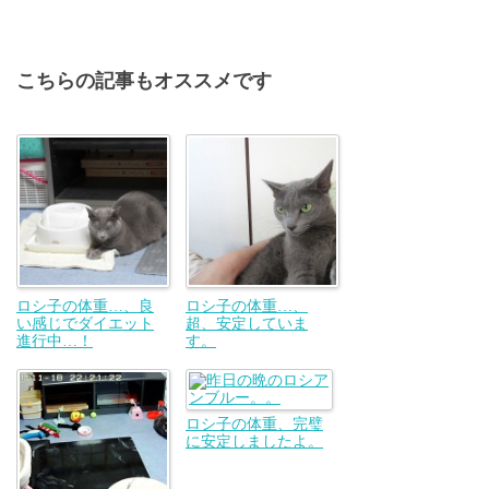
こちらの記事もオススメです
ロシ子の体重…、良
ロシ子の体重…、
い感じでダイエット
超、安定していま
進行中…！
す。
ロシ子の体重、完璧
に安定しましたよ。