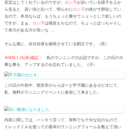
安定はしてくれているのですが、
ロシ子
が歩いている様子を上か
ら見ると、若い頃と比べて、明らかに
ロシ子
の体が寸胴化してい
るので、本当ならば、もうちょっと痩せてシュッとして欲しいの
ですが、まぁ、
ロシ子
は喘息もちなので、ちょっとぽっちゃりし
て体力がある方が良いな…。
そんな風に、自分自身を納得させている飼主です。（笑）
※H30.1.31(水)追記：
私のランニングのお話ですが、この日の大
事な事を、アップするのを忘れていました。（汗）
この日の午前中、西宮市のららぽーと甲子園にあるゼビオにて、
私、無料のランニングイベントに参加して来ました。
内容に関しては、ハッキリ言って、有料でも十分な位のもので、
トレッドミルを使っての基本のランニングフォームを教えて頂い