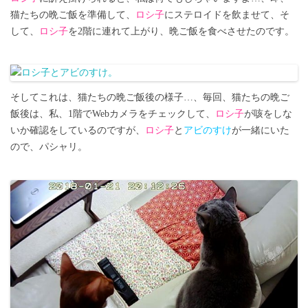
猫たちの晩ご飯を準備して、
ロシ子
にステロイドを飲ませて、そ
して、
ロシ子
を2階に連れて上がり、晩ご飯を食べさせたのです。
そしてこれは、猫たちの晩ご飯後の様子…、毎回、猫たちの晩ご
飯後は、私、1階でWebカメラをチェックして、
ロシ子
が咳をしな
いか確認をしているのですが、
ロシ子
と
アビのすけ
が一緒にいた
ので、パシャリ。