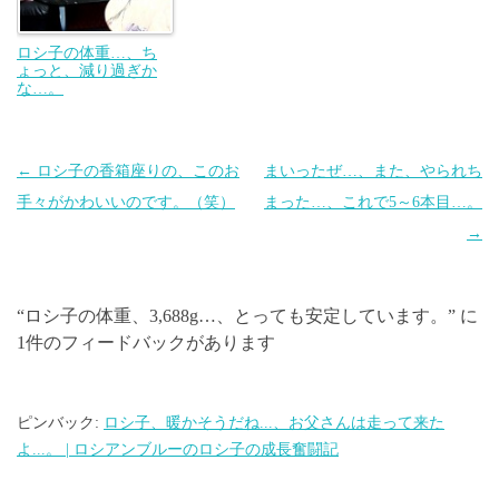
ロシ子の体重…、ち
ょっと、減り過ぎか
な…。
投
←
ロシ子の香箱座りの、このお
まいったぜ…、また、やられち
稿
手々がかわいいのです。（笑）
まった…、これで5～6本目…。
ナ
→
ビ
ゲ
“
ロシ子の体重、3,688g…、とっても安定しています。
” に
ー
1件のフィードバックがあります
シ
ョ
ン
ピンバック:
ロシ子、暖かそうだね...、お父さんは走って来た
よ...。 | ロシアンブルーのロシ子の成長奮闘記