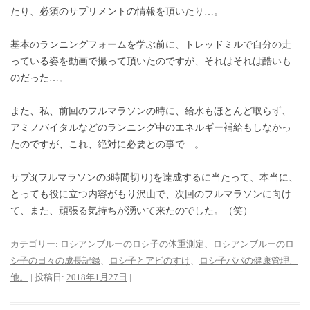
たり、必須のサプリメントの情報を頂いたり…。
基本のランニングフォームを学ぶ前に、トレッドミルで自分の走
っている姿を動画で撮って頂いたのですが、それはそれは酷いも
のだった…。
また、私、前回のフルマラソンの時に、給水もほとんど取らず、
アミノバイタルなどのランニング中のエネルギー補給もしなかっ
たのですが、これ、絶対に必要との事で…。
サブ3(フルマラソンの3時間切り)を達成するに当たって、本当に、
とっても役に立つ内容がもり沢山で、次回のフルマラソンに向け
て、また、頑張る気持ちが湧いて来たのでした。（笑）
カテゴリー:
ロシアンブルーのロシ子の体重測定
、
ロシアンブルーのロ
シ子の日々の成長記録
、
ロシ子とアビのすけ
、
ロシ子パパの健康管理、
他。
| 投稿日:
2018年1月27日
|