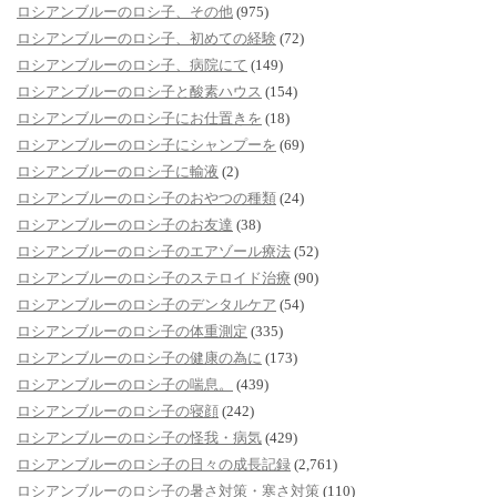
ロシアンブルーのロシ子、その他
(975)
ロシアンブルーのロシ子、初めての経験
(72)
ロシアンブルーのロシ子、病院にて
(149)
ロシアンブルーのロシ子と酸素ハウス
(154)
ロシアンブルーのロシ子にお仕置きを
(18)
ロシアンブルーのロシ子にシャンプーを
(69)
ロシアンブルーのロシ子に輸液
(2)
ロシアンブルーのロシ子のおやつの種類
(24)
ロシアンブルーのロシ子のお友達
(38)
ロシアンブルーのロシ子のエアゾール療法
(52)
ロシアンブルーのロシ子のステロイド治療
(90)
ロシアンブルーのロシ子のデンタルケア
(54)
ロシアンブルーのロシ子の体重測定
(335)
ロシアンブルーのロシ子の健康の為に
(173)
ロシアンブルーのロシ子の喘息。
(439)
ロシアンブルーのロシ子の寝顔
(242)
ロシアンブルーのロシ子の怪我・病気
(429)
ロシアンブルーのロシ子の日々の成長記録
(2,761)
ロシアンブルーのロシ子の暑さ対策・寒さ対策
(110)