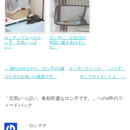
ロシアンブルーのロ
ロシ子に、記念日の
シ子、元気いっぱ
特別ご飯をあげまし
い！
た。
投
←
遅ればせながら、ロシ子の1歳
ロシ子にちょっと、「いけず」
稿
11か月のお祝いの風景です。
をしてやりましたよ。
→
ナ
ビ
「
元気いっぱい、食欲旺盛なロシ子です。
」への4件のフ
ゲ
ィードバック
ー
シ
ョ
ロシママ