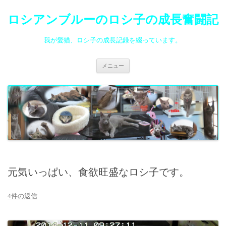
ロシアンブルーのロシ子の成長奮闘記
我が愛猫、ロシ子の成長記録を綴っています。
コ
メニュー
ン
テ
ン
ツ
へ
ス
キ
ッ
プ
元気いっぱい、食欲旺盛なロシ子です。
4件の返信