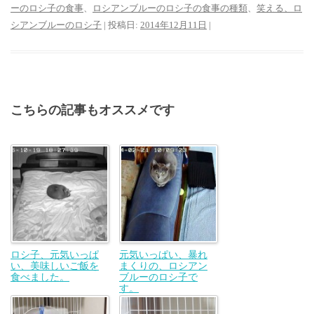
ーのロシ子の食事
、
ロシアンブルーのロシ子の食事の種類
、
笑える、ロ
シアンブルーのロシ子
| 投稿日:
2014年12月11日
|
こちらの記事もオススメです
ロシ子、元気いっぱ
元気いっぱい、暴れ
い、美味しいご飯を
まくりの、ロシアン
食べました。
ブルーのロシ子で
す。