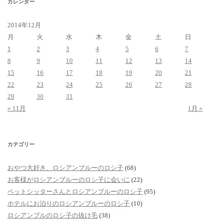
カレンダー
2014年12月
月
火
水
木
金
土
日
1
2
3
4
5
6
7
8
9
10
11
12
13
14
15
16
17
18
19
20
21
22
23
24
25
26
27
28
29
30
31
« 11月
1月 »
カテゴリー
おやつ大好き、ロシアンブルーのロシ子
(68)
お客様がロシアンブルーのロシ子に会いに
(22)
ペットシッターさんとロシアンブルーのロシ子
(95)
ホテルにお泊りのロシアンブルーのロシ子
(10)
ロシアンブルのロシ子の抜け毛
(38)