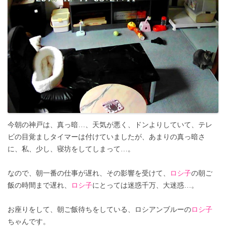
今朝の神戸は、真っ暗…、天気が悪く、ドンよりしていて、テレ
ビの目覚ましタイマーは付けていましたが、あまりの真っ暗さ
に、私、少し、寝坊をしてしまって…。
なので、朝一番の仕事が遅れ、その影響を受けて、
ロシ子
の朝ご
飯の時間まで遅れ、
ロシ子
にとっては迷惑千万、大迷惑…。
お座りをして、朝ご飯待ちをしている、ロシアンブルーの
ロシ子
ちゃんです。