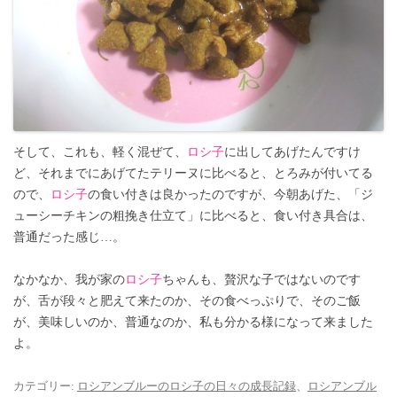
そして、これも、軽く混ぜて、
ロシ子
に出してあげたんですけ
ど、それまでにあげてたテリーヌに比べると、とろみが付いてる
ので、
ロシ子
の食い付きは良かったのですが、今朝あげた、「ジ
ューシーチキンの粗挽き仕立て」に比べると、食い付き具合は、
普通だった感じ…。
なかなか、我が家の
ロシ子
ちゃんも、贅沢な子ではないのです
が、舌が段々と肥えて来たのか、その食べっぷりで、そのご飯
が、美味しいのか、普通なのか、私も分かる様になって来ました
よ。
カテゴリー:
ロシアンブルーのロシ子の日々の成長記録
、
ロシアンブル