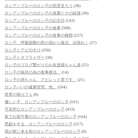
ロシアンブルーのロシ子の気管支ろう
(38)
ロシアンブルーのロシ子の真菌とその経過
(39)
ロシアンブルーのロシ子の記念日
(143)
ロシアンブルーのロシ子の食事
(508)
ロシアンブルーのロシ子の食事の種類
(227)
ロシ子、呼吸困難の死の淵から復活、頑張れ！
(27)
ロシ子とアビのすけ
(350)
ロシ子とネブライザー
(30)
ロシ子のブログ繋がりのお友達猫ちゃん達
(22)
ロシ子の喘息の為の食事療法。
(14)
ロシ子の弟ちゃん、アビレッド君です。
(21)
ロシ子パパの健康管理、他。
(104)
世界の猫カフェ
(6)
優しい子、ロシアンブルーのロシ子
(101)
可哀想なロシアンブルーのロシ子
(433)
家でお留守番のロシアンブルーのロシ子
(164)
悪戯をする、ロシアンブルーのロシ子
(317)
我が家に来る前のロシアンブルーのロシ子
(6)