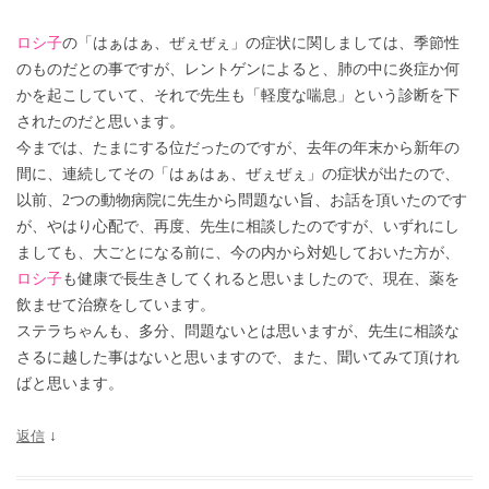
ロシ子
の「はぁはぁ、ぜぇぜぇ」の症状に関しましては、季節性
のものだとの事ですが、レントゲンによると、肺の中に炎症か何
かを起こしていて、それで先生も「軽度な喘息」という診断を下
されたのだと思います。
今までは、たまにする位だったのですが、去年の年末から新年の
間に、連続してその「はぁはぁ、ぜぇぜぇ」の症状が出たので、
以前、2つの動物病院に先生から問題ない旨、お話を頂いたのです
が、やはり心配で、再度、先生に相談したのですが、いずれにし
ましても、大ごとになる前に、今の内から対処しておいた方が、
ロシ子
も健康で長生きしてくれると思いましたので、現在、薬を
飲ませて治療をしています。
ステラちゃんも、多分、問題ないとは思いますが、先生に相談な
さるに越した事はないと思いますので、また、聞いてみて頂けれ
ばと思います。
返信
↓