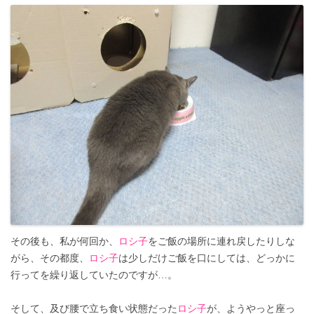
その後も、私が何回か、
ロシ子
をご飯の場所に連れ戻したりしな
がら、その都度、
ロシ子
は少しだけご飯を口にしては、どっかに
行ってを繰り返していたのですが…。
そして、及び腰で立ち食い状態だった
ロシ子
が、ようやっと座っ