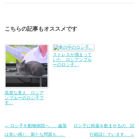
こちらの記事もオススメです
ストレスが溜まって
いた、ロシアンブル
ーのロシ子。
高貴な美人、ロシア
ンブルーのロシ子で
す。
投
←
ロシ子を動物病院へ…、歯茎
ロシ子に粉薬を飲ませるの、試
稿
は良い感じ、新たな問題も…。
行錯誤しています。
→