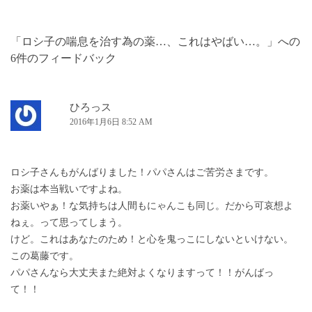
ナ
ビ
「
ロシ子の喘息を治す為の薬…、これはやばい…。
」への
ゲ
6件のフィードバック
ー
シ
ョ
ひろっス
2016年1月6日 8:52 AM
ン
ロシ子さんもがんばりました！パパさんはご苦労さまです。
お薬は本当戦いですよね。
お薬いやぁ！な気持ちは人間もにゃんこも同じ。だから可哀想よ
ねぇ。って思ってしまう。
けど。これはあなたのため！と心を鬼っこにしないといけない。
この葛藤です。
パパさんなら大丈夫また絶対よくなりますって！！がんばっ
て！！