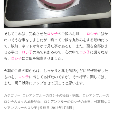
そしてこれは、完食させた
ロシ子
のご飯のお皿…、
ロシ子
にはか
わいそうな事をしましたが、猫ってご飯を丸飲みをする動物だっ
て、以前、ネットか何かで見た事があるし、また、薬を全部飲ま
せる事は、
ロシ子
の為でもあるので、心の中で
ロシ子
に謝りなが
ら、
ロシ子
にご飯を完食させました。
今朝のご飯の時からは、しっかりと薬を缶詰などに混ぜ混ぜした
ものを、
ロシ子
に出してあげたのですが、その様子に関しては、
また、明日以降にアップさせて頂こうと思います。
カテゴリー:
ロシアンブルーのロシ子の怪我・病気
、
ロシアンブルーの
ロシ子の日々の成長記録
、
ロシアンブルーのロシ子の食事
、
可哀想なロ
シアンブルーのロシ子
| 投稿日:
2016年1月5日
|