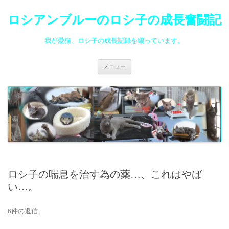
ロシアンブルーのロシ子の成長奮闘記
我が愛猫、ロシ子の成長記録を綴っています。
コ
メニュー
ン
テ
ン
ツ
へ
ス
キ
ッ
プ
ロシ子の喘息を治す為の薬…、これはやば
い…。
6件の返信