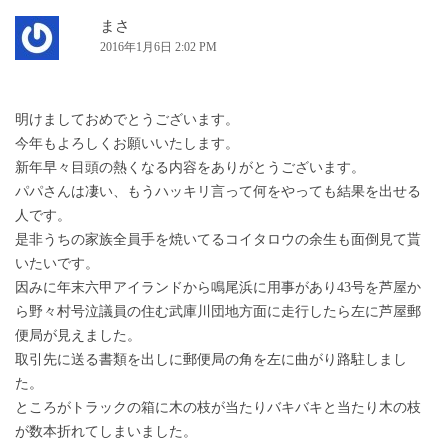
まさ
2016年1月6日 2:02 PM
明けましておめでとうございます。
今年もよろしくお願いいたします。
新年早々目頭の熱くなる内容をありがとうございます。
パパさんは凄い、もうハッキリ言って何をやっても結果を出せる
人です。
是非うちの家族全員手を焼いてるコイタロウの余生も面倒見て貰
いたいです。
因みに年末六甲アイランドから鳴尾浜に用事があり43号を芦屋か
ら野々村号泣議員の住む武庫川団地方面に走行したら左に芦屋郵
便局が見えました。
取引先に送る書類を出しに郵便局の角を左に曲がり路駐しまし
た。
ところがトラックの箱に木の枝が当たりバキバキと当たり木の枝
が数本折れてしまいました。