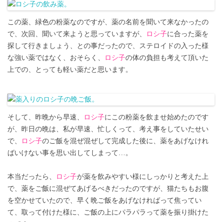
この薬、緑色の粉薬なのですが、薬の名前を聞いて来なかったの
で、次回、聞いて来ようと思っていますが、
ロシ子
に合った薬を
探して行きましょう、との事だったので、ステロイドの入った様
な強い薬ではなく、おそらく、
ロシ子
の体の負担も考えて頂いた
上での、とっても軽い薬だと思います。
そして、昨晩から早速、
ロシ子
にこの粉薬を飲ませ始めたのです
が、昨日の晩は、私が早速、忙しくって、考え事をしていたせい
で、
ロシ子
のご飯を混ぜ混ぜして完成した後に、薬をあげなけれ
ばいけない事を思い出してしまって…。
本当だったら、
ロシ子
が薬を飲みやすい様にしっかりと考えた上
で、薬をご飯に混ぜてあげるべきだったのですが、猫たちもお腹
を空かせていたので、早く晩ご飯をあげなければって焦ってい
て、取って付けた様に、ご飯の上にパラパラって薬を振り掛けた