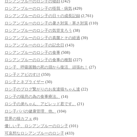
ロシアンブルーのロシ子の寝顔
(242)
ロシアンブルーのロシ子の怪我・病気
(429)
ロシアンブルーのロシ子の日々の成長記録
(2,761)
ロシアンブルーのロシ子の暑さ対策・寒さ対策
(110)
ロシアンブルーのロシ子の気管支ろう
(38)
ロシアンブルーのロシ子の真菌とその経過
(39)
ロシアンブルーのロシ子の記念日
(143)
ロシアンブルーのロシ子の食事
(508)
ロシアンブルーのロシ子の食事の種類
(227)
ロシ子、呼吸困難の死の淵から復活、頑張れ！
(27)
ロシ子とアビのすけ
(350)
ロシ子とネブライザー
(30)
ロシ子のブログ繋がりのお友達猫ちゃん達
(22)
ロシ子の喘息の為の食事療法。
(14)
ロシ子の弟ちゃん、アビレッド君です。
(21)
ロシ子パパの健康管理、他。
(104)
世界の猫カフェ
(6)
優しい子、ロシアンブルーのロシ子
(101)
可哀想なロシアンブルーのロシ子
(433)