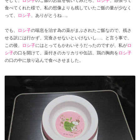
そして、
ロシ子
のご飯のお皿を覗いてみたら、
ロシ子
、頑張って
食べてくれた様で、私の想像よりも残していたご飯の量が少なく
って、
ロシ子
、ありがとうね…。
でも、
ロシ子
の喘息を治す為の薬がまぶされたご飯なので、残さ
せる訳には行かず、完食させないといけないし…、と言う事で、
この後、
ロシ子
にはとってもかわいそうだったのですが、私が
ロ
シ子
の口を開けて、薬付きのカリカリや缶詰、鶏の胸肉を
ロシ子
の口の中に放り込んで食べさせました。