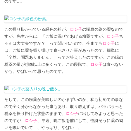
のです…。
この振り掛かっている緑色の粉が、
ロシ子
の喘息の為の薬なので
すが、先生からは、「ご飯に混ぜてあげる粉薬ですが、
ロシ子
ち
ゃんは大丈夫ですか？」って聞かれたので、今までも
ロシ子
に
は、ご飯に薬を振り掛けて食べさせた事があったので、簡単に
「全然、問題ありません。」ってお答えしたのですが、この緑の
粉薬の量が想像以上に多くって、この段階で、
ロシ子
は食べない
かも、やばいって思ったのです。
そして、この粉薬が美味しいのかまずいのか、私も初めての事な
ので全く分からなかった事もあり、取り敢えずは、パラパラっと
粉薬を振り掛けた状態のままで、
ロシ子
に出してみようと思った
のですが、
ロシ子
、早速、晩ご飯を前にして、怪訝そうに薬の匂
いを嗅いでいて…、やっぱり、やばい…。