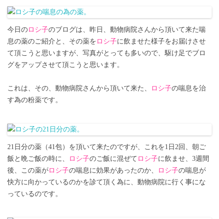
今日の
ロシ子
のブログは、昨日、動物病院さんから頂いて来た喘
息の薬のご紹介と、その薬を
ロシ子
に飲ませた様子をお届けさせ
て頂こうと思いますが、写真がとっても多いので、駆け足でブロ
グをアップさせて頂こうと思います。
これは、その、動物病院さんから頂いて来た、
ロシ子
の喘息を治
す為の粉薬です。
21日分の薬（41包）を頂いて来たのですが、これを1日2回、朝ご
飯と晩ご飯の時に、
ロシ子
のご飯に混ぜて
ロシ子
に飲ませ、3週間
後、この薬が
ロシ子
の喘息に効果があったのか、
ロシ子
の喘息が
快方に向かっているのかを診て頂く為に、動物病院に行く事にな
っているのです。