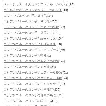
ペットシッターさんとロシアンブルーのロシ子
(95)
ホテルにお泊りのロシアンブルーのロシ子
(10)
ロシアンブルのロシ子の抜け毛
(38)
ロシアンブルーのロシ子、その他
(975)
ロシアンブルーのロシ子、初めての経験
(72)
ロシアンブルーのロシ子、病院にて
(149)
ロシアンブルーのロシ子と酸素ハウス
(154)
ロシアンブルーのロシ子にお仕置きを
(18)
ロシアンブルーのロシ子にシャンプーを
(69)
ロシアンブルーのロシ子に輸液
(2)
ロシアンブルーのロシ子のおやつの種類
(24)
ロシアンブルーのロシ子のお友達
(38)
ロシアンブルーのロシ子のエアゾール療法
(52)
ロシアンブルーのロシ子のステロイド治療
(90)
ロシアンブルーのロシ子のデンタルケア
(54)
ロシアンブルーのロシ子の体重測定
(335)
ロシアンブルーのロシ子の健康の為に
(173)
ロシアンブルーのロシ子の喘息。
(439)