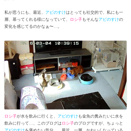
私が思うにも、最近、
アビのすけ
はとっても社交的で、私にも一
層、慕ってくれる様になっていて、
ロシ子
もそんな
アビのすけ
の
変化を感じてるのかなぁ〜…。
ロシ子
が水を飲みに行くと、
アビのすけ
も金魚の糞みたいに水を
飲みに行って…、このブログは
ロシ子
のブログですが、ちょっと
アビのすけ
を褒めたい気分…、最近、一層、かわいくなっている