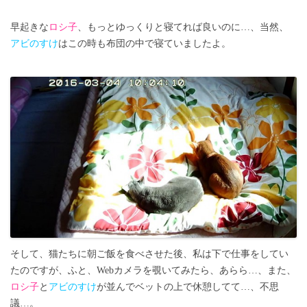
早起きな
ロシ子
、もっとゆっくりと寝てれば良いのに…、当然、
アビのすけ
はこの時も布団の中で寝ていましたよ。
そして、猫たちに朝ご飯を食べさせた後、私は下で仕事をしてい
たのですが、ふと、Webカメラを覗いてみたら、あらら…、また、
ロシ子
と
アビのすけ
が並んでベットの上で休憩してて…、不思
議…。