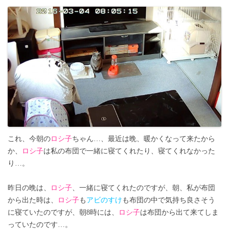
これ、今朝の
ロシ子
ちゃん…、最近は晩、暖かくなって来たから
か、
ロシ子
は私の布団で一緒に寝てくれたり、寝てくれなかった
り…。
昨日の晩は、
ロシ子
、一緒に寝てくれたのですが、朝、私が布団
から出た時は、
ロシ子
も
アビのすけ
も布団の中で気持ち良さそう
に寝ていたのですが、朝8時には、
ロシ子
は布団から出て来てしま
っていたのです…。