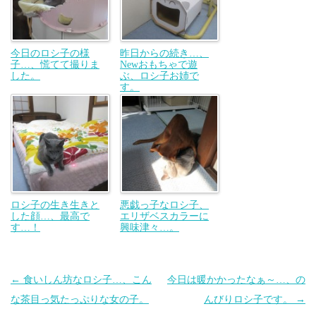
今日のロシ子の様
昨日からの続き…、
子…、慌てて撮りま
Newおもちゃで遊
した。
ぶ、ロシ子お姉で
す。
ロシ子の生き生きと
悪戯っ子なロシ子、
した顔…、最高で
エリザベスカラーに
す…！
興味津々…。
投
←
食いしん坊なロシ子…、こん
今日は暖かかったなぁ～…、の
稿
な茶目っ気たっぷりな女の子。
んびりロシ子です。
→