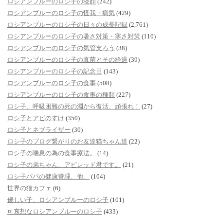
ロシアンブルーのロシ子の寝顔
(242)
ロシアンブルーのロシ子の怪我・病気
(429)
ロシアンブルーのロシ子の日々の成長記録
(2,761)
ロシアンブルーのロシ子の暑さ対策・寒さ対策
(110)
ロシアンブルーのロシ子の気管支ろう
(38)
ロシアンブルーのロシ子の真菌とその経過
(39)
ロシアンブルーのロシ子の記念日
(143)
ロシアンブルーのロシ子の食事
(508)
ロシアンブルーのロシ子の食事の種類
(227)
ロシ子、呼吸困難の死の淵から復活、頑張れ！
(27)
ロシ子とアビのすけ
(350)
ロシ子とネブライザー
(30)
ロシ子のブログ繋がりのお友達猫ちゃん達
(22)
ロシ子の喘息の為の食事療法。
(14)
ロシ子の弟ちゃん、アビレッド君です。
(21)
ロシ子パパの健康管理、他。
(104)
世界の猫カフェ
(6)
優しい子、ロシアンブルーのロシ子
(101)
可哀想なロシアンブルーのロシ子
(433)