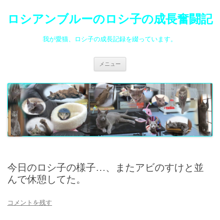
ロシアンブルーのロシ子の成長奮闘記
我が愛猫、ロシ子の成長記録を綴っています。
コ
メニュー
ン
テ
ン
ツ
へ
ス
キ
ッ
プ
今日のロシ子の様子…、またアビのすけと並
んで休憩してた。
コメントを残す