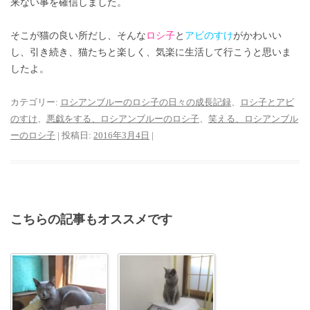
来ない事を確信しました。
そこが猫の良い所だし、そんな
ロシ子
と
アビのすけ
がかわいい
し、引き続き、猫たちと楽しく、気楽に生活して行こうと思いま
したよ。
カテゴリー:
ロシアンブルーのロシ子の日々の成長記録
、
ロシ子とアビ
のすけ
、
悪戯をする、ロシアンブルーのロシ子
、
笑える、ロシアンブル
ーのロシ子
| 投稿日:
2016年3月4日
|
こちらの記事もオススメです