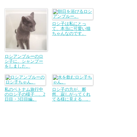
ロシ子は私にとっ
て、本当に可愛い猫
ちゃんなのです。
ロシアンブルーのロ
シ子に、シャンプー
をしました。
私のベトナム旅行中
ロシ子の方が、断
のロシ子の様子…、2
然、寂しがってくれ
日目・3日目編。
てる様に見える…。