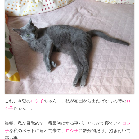
これ、今朝の
ロシ子
ちゃん…、私が布団から出たばかりの時の
ロ
シ子
ちゃん…。
毎朝、私が目覚めて一番最初にする事が、どっかで寝ている
ロシ
子
を私のベットに連れて来て、
ロシ子
に数分間だけ、抱き付いて
寝る事…。