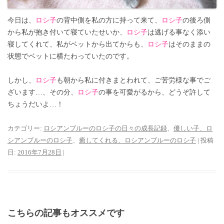
今日は、
ロシ子
の背中側を私の方に持って来て、
ロシ子
の後ろ側
から私が抱き付いて寝ていたせいか、
ロシ子
は逃げる事なく添い
寝してくれて、私がベットから出てからも、
ロシ子
はそのままの
状態でベットに横たわっていたのです。
しかし、
ロシ子
も朝から私に付きまとわれて、ご苦労様な事でご
ざいます…、その分、
ロシ子
の事を可愛がるから、どうぞ許して
ちょうだいよ…！
カテゴリー:
ロシアンブルーのロシ子の日々の成長記録
、
優しい子、ロ
シアンブルーのロシ子
、
癒してくれる、ロシアンブルーのロシ子
| 投稿
日:
2016年7月28日
|
こちらの記事もオススメです