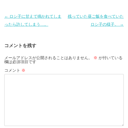
投
←
ロシ子に甘えて鳴かれてしま
残っていた昼ご飯を食べていた
稿
ったら許してしまう…。
ロシ子の様子。
→
ナ
ビ
コメントを残す
ゲ
ー
メールアドレスが公開されることはありません。
※
が付いている
欄は必須項目です
シ
コメント
※
ョ
ン