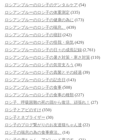
ロシアンブルーのロシ子のデンタルケア
(54)
ロシアンブルーのロシ子の体重測定
(335)
ロシアンブルーのロシ子の健康の為に
(173)
ロシアンブルーのロシ子の喘息。
(439)
ロシアンブルーのロシ子の寝顔
(242)
ロシアンブルーのロシ子の怪我・病気
(429)
ロシアンブルーのロシ子の日々の成長記録
(2,761)
ロシアンブルーのロシ子の暑さ対策・寒さ対策
(110)
ロシアンブルーのロシ子の気管支ろう
(38)
ロシアンブルーのロシ子の真菌とその経過
(39)
ロシアンブルーのロシ子の記念日
(143)
ロシアンブルーのロシ子の食事
(508)
ロシアンブルーのロシ子の食事の種類
(227)
ロシ子、呼吸困難の死の淵から復活、頑張れ！
(27)
ロシ子とアビのすけ
(350)
ロシ子とネブライザー
(30)
ロシ子のブログ繋がりのお友達猫ちゃん達
(22)
ロシ子の喘息の為の食事療法。
(14)
ロシ子の弟ちゃん、アビレッド君です。
(21)