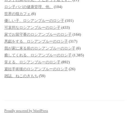
ロシ子パパの健康管理、他。
(104)
世界の猫カフェ
(6)
優しい子、ロシアンブルーのロシ子
(101)
可哀想なロシアンブルーのロシ子
(433)
家でお留守番のロシアンブルーのロシ子
(164)
悪戯をする、ロシアンブルーのロシ子
(317)
我が家に来る前のロシアンブルーのロシ子
(6)
癒してくれる、ロシアンブルーのロシ子
(1,385)
笑える、ロシアンブルーのロシ子
(892)
避妊手術後のロシアンブルーのロシ子
(26)
雑誌、ねこのきもち
(59)
Proudly powered by WordPress