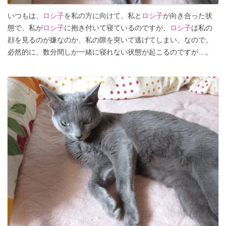
いつもは、
ロシ子
を私の方に向けて、私と
ロシ子
が向き合った状
態で、私が
ロシ子
に抱き付いて寝ているのですが、
ロシ子
は私の
顔を見るのが嫌なのか、私の隙を突いて逃げてしまい、なので、
必然的に、数分間しか一緒に寝れない状態が起こるのですが…。