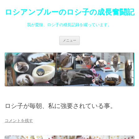
ロシアンブルーのロシ子の成長奮闘記
我が愛猫、ロシ子の成長記録を綴っています。
コ
メニュー
ン
テ
ン
ツ
へ
ス
キ
ッ
プ
ロシ子が毎朝、私に強要されている事。
コメントを残す