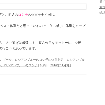
笑
避
雑
、何と、前週の
ロシ子
の体重を全く同じ。
ベスト体重だと思っているので、良い感じに体重をキープ
も、太り過ぎは厳禁…！ 腹八分目をモットーに、今後
て行こうと思っています。
ンプーを
、
ロシアンブルーのロシ子の体重測定
、
ロシアンブル
る、ロシアンブルーのロシ子
| 投稿日:
2016年11月3日
|