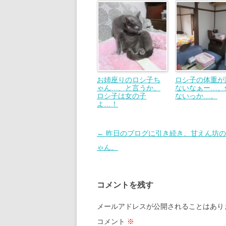
お姉座りのロシ子ち
ロシ子の体重が
ゃん…、と言うか、
ないなぁー…、
ロシ子は女の子
ないっか…。
よ…！
投
←
昨日のブログに引き続き、甘えん坊の
稿
ゃん。
ナ
ビ
コメントを残す
ゲ
ー
メールアドレスが公開されることはあり
シ
コメント
※