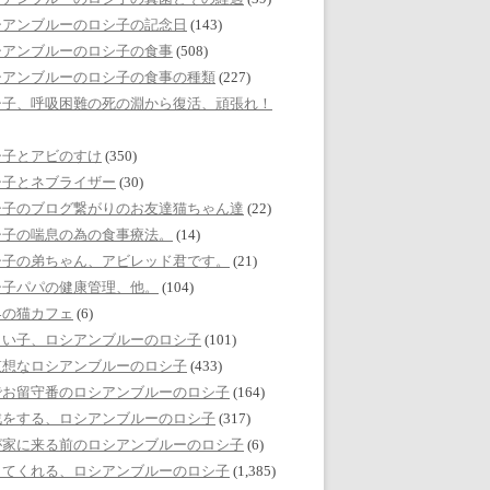
シアンブルーのロシ子の記念日
(143)
シアンブルーのロシ子の食事
(508)
シアンブルーのロシ子の食事の種類
(227)
シ子、呼吸困難の死の淵から復活、頑張れ！
シ子とアビのすけ
(350)
シ子とネブライザー
(30)
シ子のブログ繋がりのお友達猫ちゃん達
(22)
シ子の喘息の為の食事療法。
(14)
シ子の弟ちゃん、アビレッド君です。
(21)
シ子パパの健康管理、他。
(104)
界の猫カフェ
(6)
しい子、ロシアンブルーのロシ子
(101)
哀想なロシアンブルーのロシ子
(433)
でお留守番のロシアンブルーのロシ子
(164)
戯をする、ロシアンブルーのロシ子
(317)
が家に来る前のロシアンブルーのロシ子
(6)
してくれる、ロシアンブルーのロシ子
(1,385)