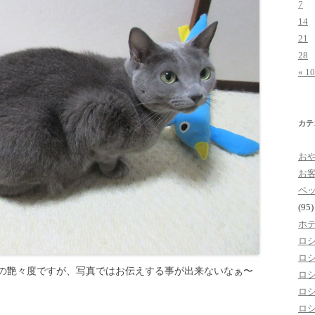
7
14
21
28
« 1
カテ
お
お
ペ
(95)
ホ
ロ
ロ
の艶々度ですが、写真ではお伝えする事が出来ないなぁ〜
ロ
ロ
ロ