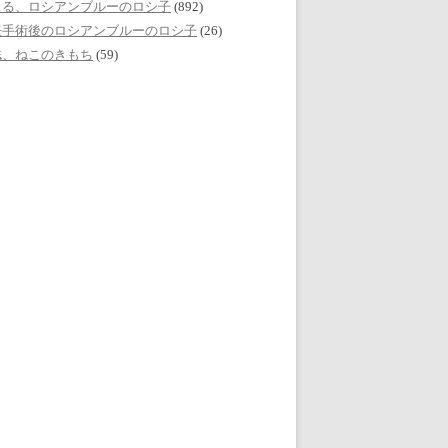
える、ロシアンブルーのロシ子
(892)
妊手術後のロシアンブルーのロシ子
(26)
誌、ねこのきもち
(59)