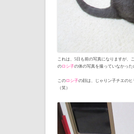
これは、5日も前の写真になりますが、
の
ロシ子
の体の写真を撮っていなかった
この
ロシ子
の顔は、じゃりン子チエのヒ
（笑）