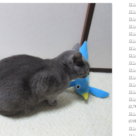
ロ
ロ
ロ
ロ
ロ
ロ
ロ
ロ
ロ
ロ
ロ
ロ
ロ
ロ
(2,7
ロ
(110
ロ
ロ