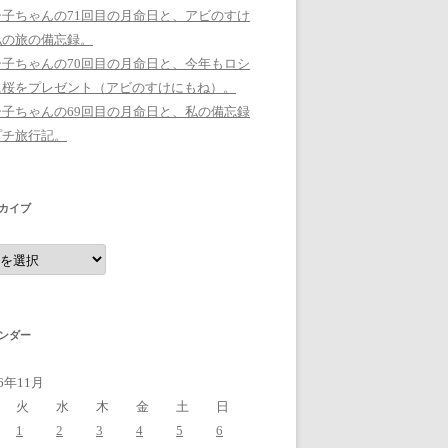
シ子ちゃんの71回目の月命日と、アビのすけ
私の旅の備忘録。
シ子ちゃんの70回目の月命日と、今年もロシ
に桜をプレゼント（アビのすけにもね）。
シ子ちゃんの69回目の月命日と、私の備忘録
プチ旅行記。
カイブ
ンダー
16年11月
火
水
木
金
土
日
1
2
3
4
5
6