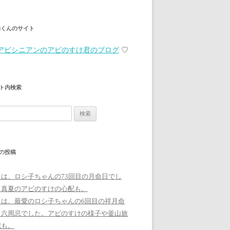
弟くんのサイト
アビシニアンのアビのすけ君のブログ
♡
ト内検索
の投稿
日は、ロシ子ちゃんの73回目の月命日でし
。真夏のアビのすけの心配も。
日は、最愛のロシ子ちゃんの6回目の祥月命
、六周忌でした。アビのすけの様子や釜山旅
記も。