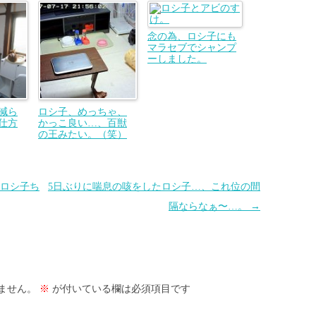
念の為、ロシ子にも
マラセブでシャンプ
ーしました。
減ら
ロシ子、めっちゃ、
仕方
かっこ良い…、百獣
の王みたい。（笑）
ロシ子ち
5日ぶりに喘息の咳をしたロシ子…、これ位の間
隔ならなぁ〜…。
→
ません。
※
が付いている欄は必須項目です