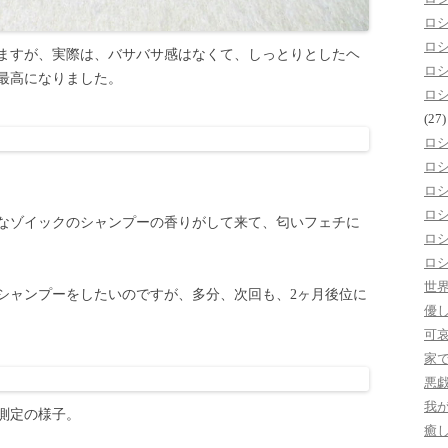
ロ
ロ
ますが、実際は、バサバサ感はなくて、しっとりとしたヘ
ロ
最高になりました。
ロ
(27)
ロ
ロ
ロ
ロ
なゾイックのシャンプーの香りがして来て、匂いフェチに
ロ
ロ
世
シャンプーをしたいのですが、多分、次回も、2ヶ月後位に
優
可
家
悪
我
測定の様子。
癒