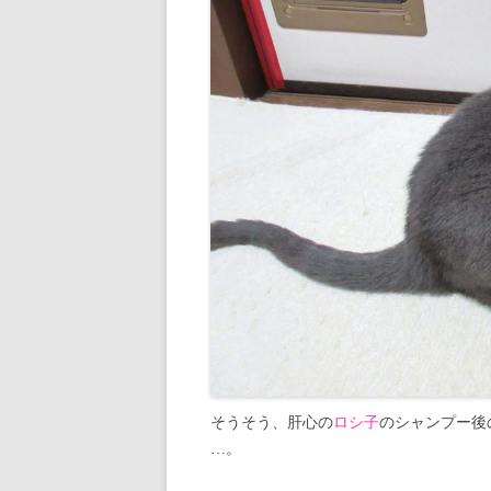
そうそう、肝心の
ロシ子
のシャンプー後
…。