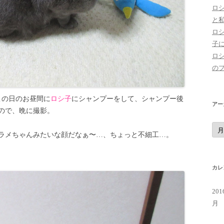
ロ
と
ロ
子
ロ
の
この日のお昼間に
ロシ子
にシャンプーをして、シャンプー後
アー
ので、晩に撮影。
ア
ー
ラメちゃんみたいな顔だなぁ〜…、ちょっと不細工…。
カ
イ
ブ
カレ
20
月