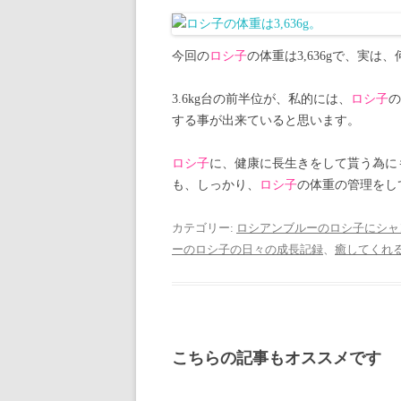
今回の
ロシ子
の体重は3,636gで、実は
3.6kg台の前半位が、私的には、
ロシ子
の
する事が出来ていると思います。
ロシ子
に、健康に長生きをして貰う為に
も、しっかり、
ロシ子
の体重の管理をし
カテゴリー:
ロシアンブルーのロシ子にシャ
ーのロシ子の日々の成長記録
、
癒してくれ
こちらの記事もオススメです