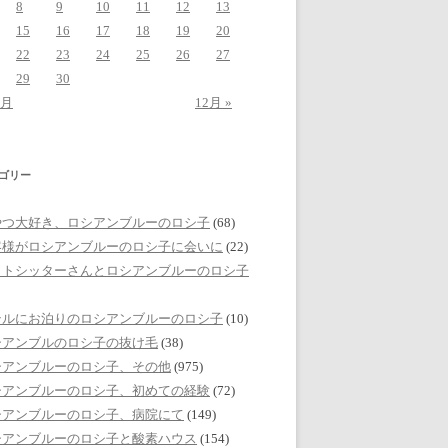
8
9
10
11
12
13
15
16
17
18
19
20
22
23
24
25
26
27
29
30
0月
12月 »
ゴリー
やつ大好き、ロシアンブルーのロシ子
(68)
客様がロシアンブルーのロシ子に会いに
(22)
ットシッターさんとロシアンブルーのロシ子
テルにお泊りのロシアンブルーのロシ子
(10)
シアンブルのロシ子の抜け毛
(38)
シアンブルーのロシ子、その他
(975)
シアンブルーのロシ子、初めての経験
(72)
シアンブルーのロシ子、病院にて
(149)
シアンブルーのロシ子と酸素ハウス
(154)