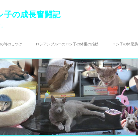
シ子の成長奮闘記
す。
コ
ン
の時のしつけ
ロシアンブルーのロシ子の体重の推移
ロシ子の体脂肪
テ
ン
ツ
へ
ス
キ
ッ
プ