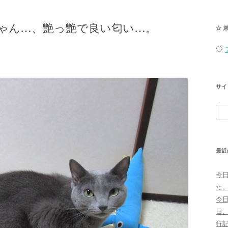
ゃん…、艶っ艶で良い匂い…。
☆ 
♡
サイ
検
索:
最近
今
た
今
日
行