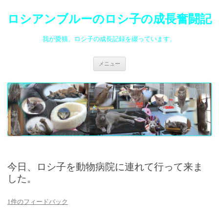
ロシアンブルーのロシ子の成長奮闘記
我が愛猫、ロシ子の成長記録を綴っています。
コ
メニュー
ン
テ
ン
ツ
へ
ス
キ
ッ
プ
今日、ロシ子を動物病院に連れて行って来ま
した。
1件のフィードバック