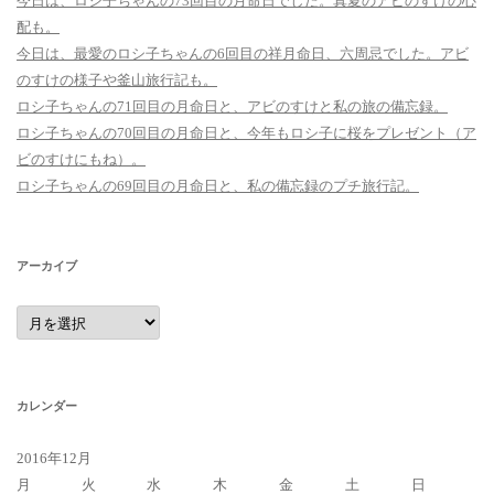
今日は、ロシ子ちゃんの73回目の月命日でした。真夏のアビのすけの心
配も。
今日は、最愛のロシ子ちゃんの6回目の祥月命日、六周忌でした。アビ
のすけの様子や釜山旅行記も。
ロシ子ちゃんの71回目の月命日と、アビのすけと私の旅の備忘録。
ロシ子ちゃんの70回目の月命日と、今年もロシ子に桜をプレゼント（ア
ビのすけにもね）。
ロシ子ちゃんの69回目の月命日と、私の備忘録のプチ旅行記。
アーカイブ
ア
ー
カ
イ
ブ
カレンダー
2016年12月
月
火
水
木
金
土
日