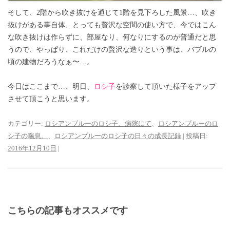
そして、2階から吹き抜けを通じて1階を見下ろした風景…、吹き
抜けがある事自体、とっても贅沢な空間の使い方で、今ではこん
な吹き抜けは作らずに、部屋なり、何なりにするのが普通だと思
うので、やっぱり、これだけの贅沢な造りという事は、バブルの
頃の建物だろうなぁ〜…。
今日はここまで…、明日、
ロシ子
を診察して頂いた様子をアップ
させて頂こうと思います。
カテゴリー:
ロシアンブルーのロシ子、病院にて
、
ロシアンブルーのロ
シ子の喘息。
、
ロシアンブルーのロシ子の日々の成長記録
| 投稿日:
2016年12月10日
|
こちらの記事もオススメです