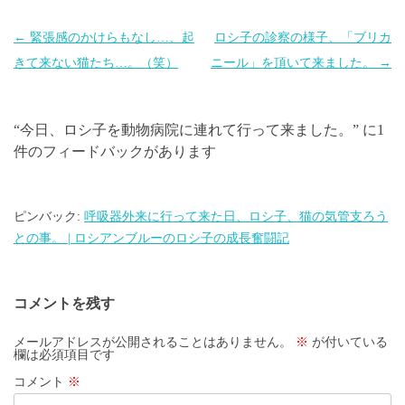
投
←
緊張感のかけらもなし…、起
ロシ子の診察の様子、「ブリカ
稿
きて来ない猫たち…。（笑）
ニール」を頂いて来ました。
→
ナ
ビ
“
今日、ロシ子を動物病院に連れて行って来ました。
” に1
ゲ
件のフィードバックがあります
ー
シ
ョ
ピンバック:
呼吸器外来に行って来た日、ロシ子、猫の気管支ろう
との事。 | ロシアンブルーのロシ子の成長奮闘記
ン
コメントを残す
メールアドレスが公開されることはありません。
※
が付いている
欄は必須項目です
コメント
※