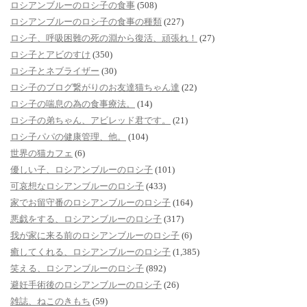
ロシアンブルーのロシ子の食事
(508)
ロシアンブルーのロシ子の食事の種類
(227)
ロシ子、呼吸困難の死の淵から復活、頑張れ！
(27)
ロシ子とアビのすけ
(350)
ロシ子とネブライザー
(30)
ロシ子のブログ繋がりのお友達猫ちゃん達
(22)
ロシ子の喘息の為の食事療法。
(14)
ロシ子の弟ちゃん、アビレッド君です。
(21)
ロシ子パパの健康管理、他。
(104)
世界の猫カフェ
(6)
優しい子、ロシアンブルーのロシ子
(101)
可哀想なロシアンブルーのロシ子
(433)
家でお留守番のロシアンブルーのロシ子
(164)
悪戯をする、ロシアンブルーのロシ子
(317)
我が家に来る前のロシアンブルーのロシ子
(6)
癒してくれる、ロシアンブルーのロシ子
(1,385)
笑える、ロシアンブルーのロシ子
(892)
避妊手術後のロシアンブルーのロシ子
(26)
雑誌、ねこのきもち
(59)