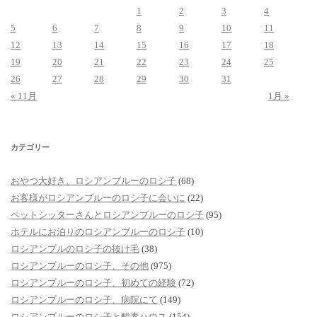
1
2
3
4
5
6
7
8
9
10
11
12
13
14
15
16
17
18
19
20
21
22
23
24
25
26
27
28
29
30
31
« 11月
1月 »
カテゴリー
おやつ大好き、ロシアンブルーのロシ子
(68)
お客様がロシアンブルーのロシ子に会いに
(22)
ペットシッターさんとロシアンブルーのロシ子
(95)
ホテルにお泊りのロシアンブルーのロシ子
(10)
ロシアンブルのロシ子の抜け毛
(38)
ロシアンブルーのロシ子、その他
(975)
ロシアンブルーのロシ子、初めての経験
(72)
ロシアンブルーのロシ子、病院にて
(149)
ロシアンブルーのロシ子と酸素ハウス
(154)