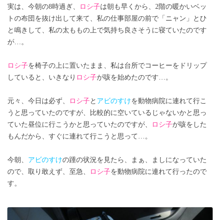
実は、今朝の8時過ぎ、
ロシ子
は朝も早くから、2階の暖かいベッ
トの布団を抜け出して来て、私の仕事部屋の前で「ニャン」とひ
と鳴きして、私の太ももの上で気持ち良さそうに寝ていたのです
が…。
ロシ子
を椅子の上に置いたまま、私は台所でコーヒーをドリップ
していると、いきなり
ロシ子
が咳を始めたのです…。
元々、今日は必ず、
ロシ子
と
アビのすけ
を動物病院に連れて行こ
うと思っていたのですが、比較的に空いているじゃないかと思っ
ていた昼位に行こうかと思っていたのですが、
ロシ子
が咳をした
もんだから、すぐに連れて行こうと思って…。
今朝、
アビのすけ
の踵の状況を見たら、まぁ、ましになっていた
ので、取り敢えず、至急、
ロシ子
を動物病院に連れて行ったので
す。