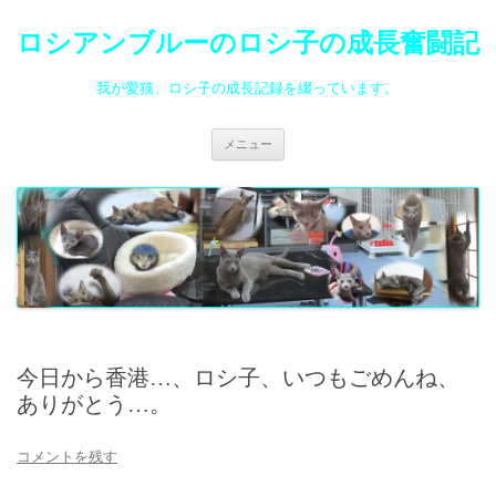
ロシアンブルーのロシ子の成長奮闘記
我が愛猫、ロシ子の成長記録を綴っています。
コ
メニュー
ン
テ
ン
ツ
へ
ス
キ
ッ
プ
今日から香港…、ロシ子、いつもごめんね、
ありがとう…。
コメントを残す