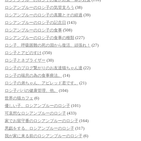
ロシアンブルーのロシ子の気管支ろう
(38)
ロシアンブルーのロシ子の真菌とその経過
(39)
ロシアンブルーのロシ子の記念日
(143)
ロシアンブルーのロシ子の食事
(508)
ロシアンブルーのロシ子の食事の種類
(227)
ロシ子、呼吸困難の死の淵から復活、頑張れ！
(27)
ロシ子とアビのすけ
(350)
ロシ子とネブライザー
(30)
ロシ子のブログ繋がりのお友達猫ちゃん達
(22)
ロシ子の喘息の為の食事療法。
(14)
ロシ子の弟ちゃん、アビレッド君です。
(21)
ロシ子パパの健康管理、他。
(104)
世界の猫カフェ
(6)
優しい子、ロシアンブルーのロシ子
(101)
可哀想なロシアンブルーのロシ子
(433)
家でお留守番のロシアンブルーのロシ子
(164)
悪戯をする、ロシアンブルーのロシ子
(317)
我が家に来る前のロシアンブルーのロシ子
(6)