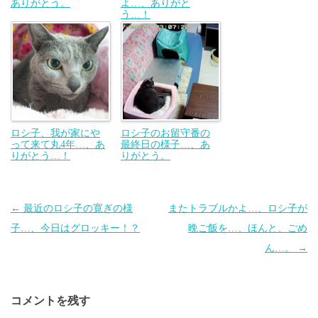
ありがとう。
よ…、ありがと
う…！
ロシ子、我が家にや
ロシ子のお留守番の
って来て丸4年…、あ
最終日の様子…、あ
りがとう…！
りがとう。
投
←
最近のロシ子の寛ぎの様
またトラブルかよ…、ロシ子が
稿
子…、今日はグロッキー！？
晩ご飯を…、ほんと、ごめ
ナ
ん…。
→
ビ
ゲ
コメントを残す
ー