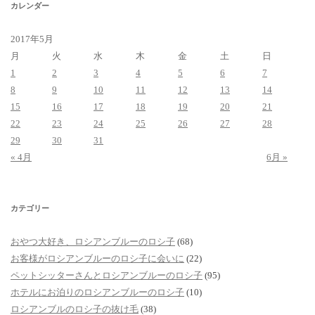
カレンダー
2017年5月
月
火
水
木
金
土
日
1
2
3
4
5
6
7
8
9
10
11
12
13
14
15
16
17
18
19
20
21
22
23
24
25
26
27
28
29
30
31
« 4月
6月 »
カテゴリー
おやつ大好き、ロシアンブルーのロシ子
(68)
お客様がロシアンブルーのロシ子に会いに
(22)
ペットシッターさんとロシアンブルーのロシ子
(95)
ホテルにお泊りのロシアンブルーのロシ子
(10)
ロシアンブルのロシ子の抜け毛
(38)