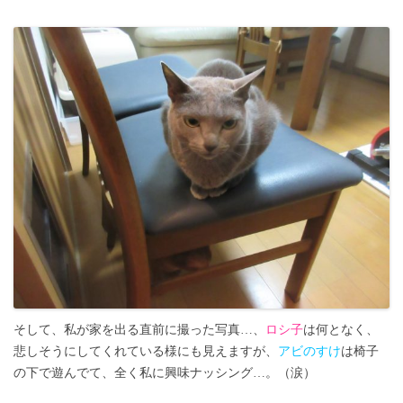
そして、私が家を出る直前に撮った写真…、
ロシ子
は何となく、
悲しそうにしてくれている様にも見えますが、
アビのすけ
は椅子
の下で遊んでて、全く私に興味ナッシング…。（涙）