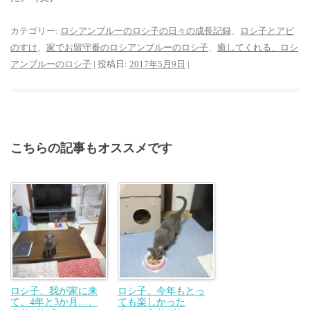
カテゴリー:
ロシアンブルーのロシ子の日々の成長記録
、
ロシ子とアビ
のすけ
、
家でお留守番のロシアンブルーのロシ子
、
癒してくれる、ロシ
アンブルーのロシ子
| 投稿日:
2017年5月9日
|
こちらの記事もオススメです
ロシ子、我が家に来
ロシ子、今年もとっ
て、4年と3か月…、
ても楽しかった