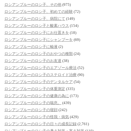
ロシアンブルーのロシ子、その他
(975)
ロシアンブルーのロシ子、初めての経験
(72)
ロシアンブルーのロシ子、病院にて
(149)
ロシアンブルーのロシ子と酸素ハウス
(154)
ロシアンブルーのロシ子にお仕置きを
(18)
ロシアンブルーのロシ子にシャンプーを
(69)
ロシアンブルーのロシ子に輸液
(2)
ロシアンブルーのロシ子のおやつの種類
(24)
ロシアンブルーのロシ子のお友達
(38)
ロシアンブルーのロシ子のエアゾール療法
(52)
ロシアンブルーのロシ子のステロイド治療
(90)
ロシアンブルーのロシ子のデンタルケア
(54)
ロシアンブルーのロシ子の体重測定
(335)
ロシアンブルーのロシ子の健康の為に
(173)
ロシアンブルーのロシ子の喘息。
(439)
ロシアンブルーのロシ子の寝顔
(242)
ロシアンブルーのロシ子の怪我・病気
(429)
ロシアンブルーのロシ子の日々の成長記録
(2,761)
ロシアンブルーのロシ子の暑さ対策・寒さ対策
(110)