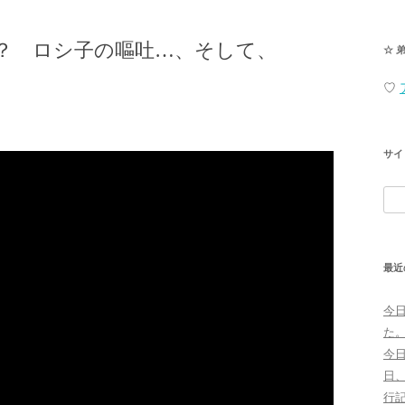
？ ロシ子の嘔吐…、そして、
☆ 
♡
サイ
検
索:
最近
今
た
今
日
行