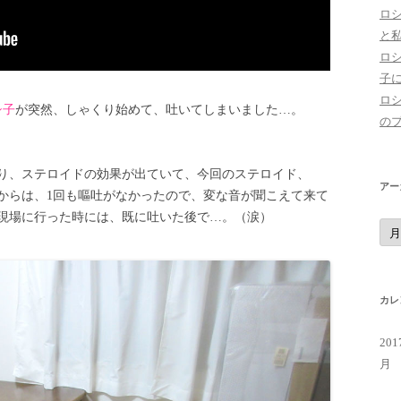
ロ
と
ロ
子
ロ
シ子
が突然、しゃくり始めて、吐いてしまいました…。
の
り、ステロイドの効果が出ていて、今回のステロイド、
アー
てからは、1回も嘔吐がなかったので、変な音が聞こえて来て
現場に行った時には、既に吐いた後で…。（涙）
ア
ー
カ
イ
ブ
カレ
20
月