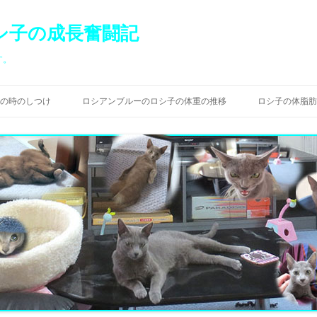
シ子の成長奮闘記
す。
コ
ン
の時のしつけ
ロシアンブルーのロシ子の体重の推移
ロシ子の体脂肪
テ
ン
ツ
へ
ス
キ
ッ
プ