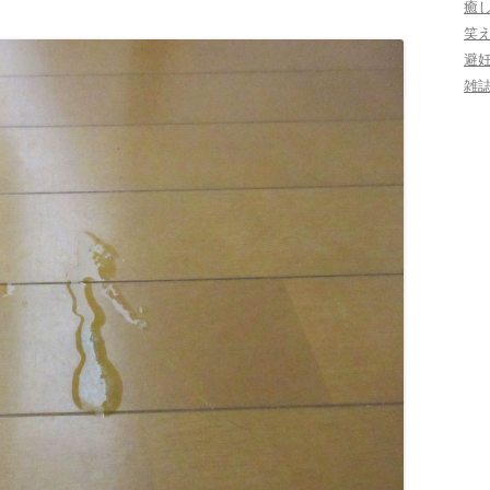
癒
笑
避
雑