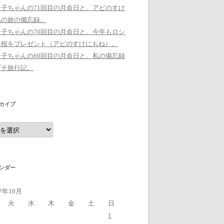
シ子ちゃんの71回目の月命日と、アビのすけ
私の旅の備忘録。
シ子ちゃんの70回目の月命日と、今年もロシ
に桜をプレゼント（アビのすけにもね）。
シ子ちゃんの69回目の月命日と、私の備忘録
プチ旅行記。
カイブ
ンダー
17年10月
火
水
木
金
土
日
1