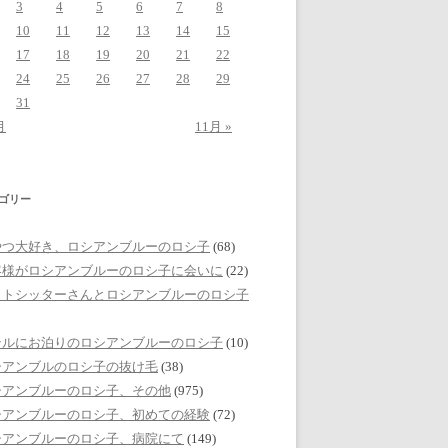
3
4
5
6
7
8
10
11
12
13
14
15
17
18
19
20
21
22
24
25
26
27
28
29
31
月
11月 »
ゴリー
やつ大好き、ロシアンブルーのロシ子
(68)
客様がロシアンブルーのロシ子に会いに
(22)
ットシッターさんとロシアンブルーのロシ子
テルにお泊りのロシアンブルーのロシ子
(10)
シアンブルのロシ子の抜け毛
(38)
シアンブルーのロシ子、その他
(975)
シアンブルーのロシ子、初めての経験
(72)
シアンブルーのロシ子、病院にて
(149)