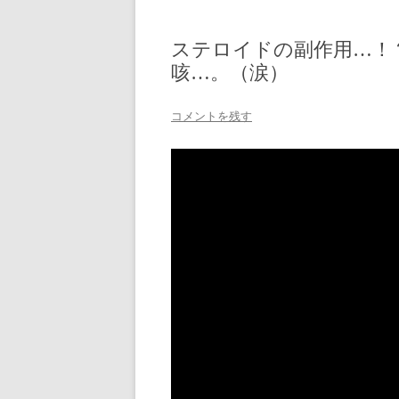
ステロイドの副作用…！
咳…。（涙）
コメントを残す