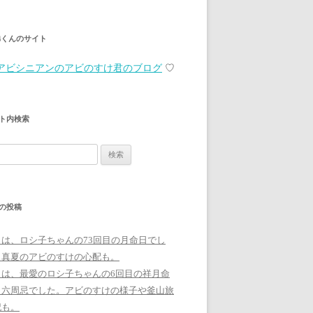
弟くんのサイト
アビシニアンのアビのすけ君のブログ
♡
ト内検索
の投稿
日は、ロシ子ちゃんの73回目の月命日でし
。真夏のアビのすけの心配も。
日は、最愛のロシ子ちゃんの6回目の祥月命
、六周忌でした。アビのすけの様子や釜山旅
記も。