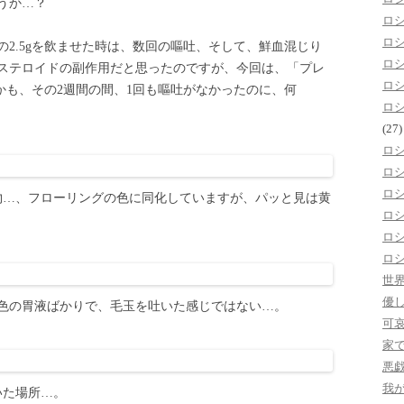
うか…？
ロ
ロ
2.5gを飲ませた時は、数回の嘔吐、そして、鮮血混じり
ロ
ステロイドの副作用だと思ったのですが、今回は、「プレ
ロ
しかも、その2週間の間、1回も嘔吐がなかったのに、何
ロ
(27)
ロ
ロ
ロ
物…、フローリングの色に同化していますが、パッと見は黄
ロ
ロ
ロ
世
優
色の胃液ばかりで、毛玉を吐いた感じではない…。
可
家
悪
我
いた場所…。