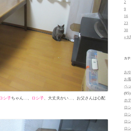
2
9
16
23
30
« 9
カテ
お
お
ペ
(95)
ロシ子
ちゃん…、
ロシ子
、大丈夫かい…、お父さんは心配
ホ
ロ
ロ
ロ
ロ