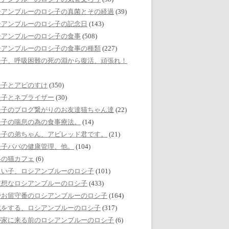
シアンブルーのロシ子の真菌とその経過
(39)
シアンブルーのロシ子の記念日
(143)
シアンブルーのロシ子の食事
(508)
シアンブルーのロシ子の食事の種類
(227)
シ子、呼吸困難の死の淵から復活、頑張れ！
シ子とアビのすけ
(350)
シ子とネブライザー
(30)
シ子のブログ繋がりのお友達猫ちゃん達
(22)
シ子の喘息の為の食事療法。
(14)
シ子の弟ちゃん、アビレッド君です。
(21)
シ子パパの健康管理、他。
(104)
界の猫カフェ
(6)
しい子、ロシアンブルーのロシ子
(101)
哀想なロシアンブルーのロシ子
(433)
でお留守番のロシアンブルーのロシ子
(164)
戯をする、ロシアンブルーのロシ子
(317)
が家に来る前のロシアンブルーのロシ子
(6)