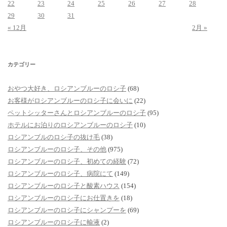
22
23
24
25
26
27
28
29
30
31
« 12月
2月 »
カテゴリー
おやつ大好き、ロシアンブルーのロシ子
(68)
お客様がロシアンブルーのロシ子に会いに
(22)
ペットシッターさんとロシアンブルーのロシ子
(95)
ホテルにお泊りのロシアンブルーのロシ子
(10)
ロシアンブルのロシ子の抜け毛
(38)
ロシアンブルーのロシ子、その他
(975)
ロシアンブルーのロシ子、初めての経験
(72)
ロシアンブルーのロシ子、病院にて
(149)
ロシアンブルーのロシ子と酸素ハウス
(154)
ロシアンブルーのロシ子にお仕置きを
(18)
ロシアンブルーのロシ子にシャンプーを
(69)
ロシアンブルーのロシ子に輸液
(2)