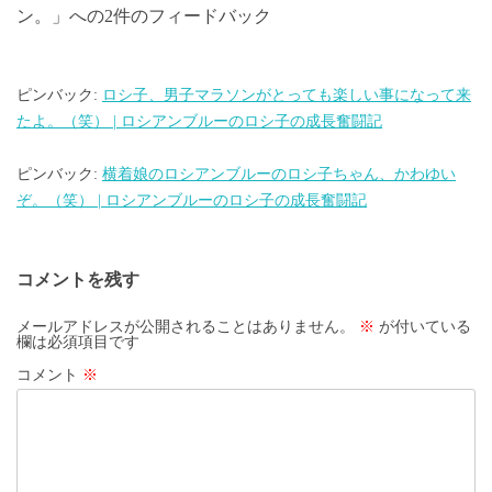
ー
ン。
」への2件のフィードバック
シ
ョ
ン
ピンバック:
ロシ子、男子マラソンがとっても楽しい事になって来
たよ。（笑） | ロシアンブルーのロシ子の成長奮闘記
ピンバック:
横着娘のロシアンブルーのロシ子ちゃん、かわゆい
ぞ。（笑） | ロシアンブルーのロシ子の成長奮闘記
コメントを残す
メールアドレスが公開されることはありません。
※
が付いている
欄は必須項目です
コメント
※