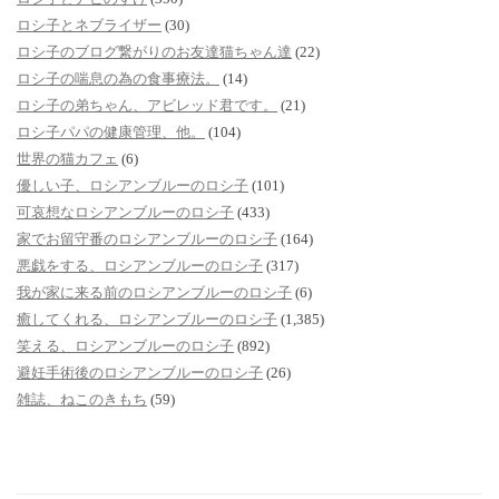
ロシ子とネブライザー
(30)
ロシ子のブログ繋がりのお友達猫ちゃん達
(22)
ロシ子の喘息の為の食事療法。
(14)
ロシ子の弟ちゃん、アビレッド君です。
(21)
ロシ子パパの健康管理、他。
(104)
世界の猫カフェ
(6)
優しい子、ロシアンブルーのロシ子
(101)
可哀想なロシアンブルーのロシ子
(433)
家でお留守番のロシアンブルーのロシ子
(164)
悪戯をする、ロシアンブルーのロシ子
(317)
我が家に来る前のロシアンブルーのロシ子
(6)
癒してくれる、ロシアンブルーのロシ子
(1,385)
笑える、ロシアンブルーのロシ子
(892)
避妊手術後のロシアンブルーのロシ子
(26)
雑誌、ねこのきもち
(59)