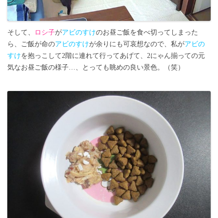
そして、
ロシ子
が
アビのすけ
のお昼ご飯を食べ切ってしまった
ら、ご飯が命の
アビのすけ
が余りにも可哀想なので、私が
アビの
すけ
を抱っこして2階に連れて行ってあげて、2にゃん揃っての元
気なお昼ご飯の様子…、とっても眺めの良い景色。（笑）