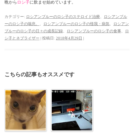
晩から
ロシ子
に飲ませ始めています。
カテゴリー:
ロシアンブルーのロシ子のステロイド治療
、
ロシアンブル
ーのロシ子の喘息。
、
ロシアンブルーのロシ子の怪我・病気
、
ロシアン
ブルーのロシ子の日々の成長記録
、
ロシアンブルーのロシ子の食事
、
ロ
シ子とネブライザー
| 投稿日:
2018年4月29日
|
こちらの記事もオススメです