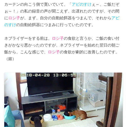
カーテンの向こう側で寛いでいて、「
アビのすけ
ぇ～、ご飯だぞ
ぉ～！」の私の録音の声が聞こえず、出遅れたのですが、その間
に
ロシ子
が、まず、自分の自動給餌器をつまんで、それから
アビ
のすけ
の自動給餌器につまみに行っていたのです。
ネブライザーをする前は、
ロシ子
の食欲と言うか、ご飯の食い付
きがかなり悪かったのですが、ネブライザーを始めた翌日の朝ご
飯から、こんな感じで、
ロシ子
の食欲が劇的に改善したのです。
（嬉）