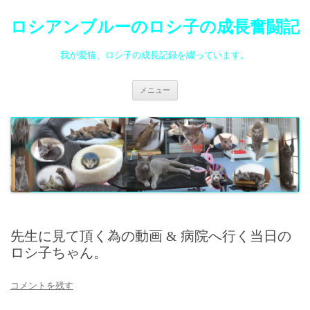
ロシアンブルーのロシ子の成長奮闘記
我が愛猫、ロシ子の成長記録を綴っています。
コ
メニュー
ン
テ
ン
ツ
へ
ス
キ
ッ
プ
先生に見て頂く為の動画 & 病院へ行く当日の
ロシ子ちゃん。
コメントを残す