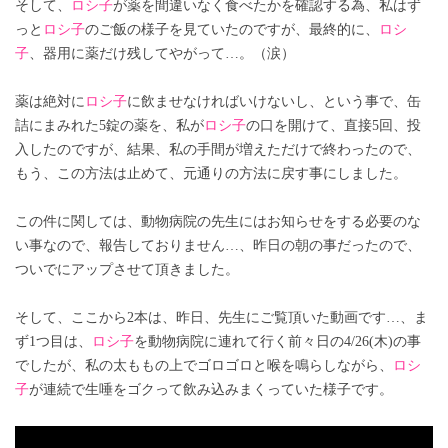
そして、
ロシ子
が薬を間違いなく食べたかを確認する為、私はず
っと
ロシ子
のご飯の様子を見ていたのですが、最終的に、
ロシ
子
、器用に薬だけ残してやがって…。（涙）
薬は絶対に
ロシ子
に飲ませなければいけないし、という事で、缶
詰にまみれた5錠の薬を、私が
ロシ子
の口を開けて、直接5回、投
入したのですが、結果、私の手間が増えただけで終わったので、
もう、この方法は止めて、元通りの方法に戻す事にしました。
この件に関しては、動物病院の先生にはお知らせをする必要のな
い事なので、報告しておりません…、昨日の朝の事だったので、
ついでにアップさせて頂きました。
そして、ここから2本は、昨日、先生にご覧頂いた動画です…、ま
ず1つ目は、
ロシ子
を動物病院に連れて行く前々日の4/26(木)の事
でしたが、私の太ももの上でゴロゴロと喉を鳴らしながら、
ロシ
子
が連続で生唾をゴクって飲み込みまくっていた様子です。