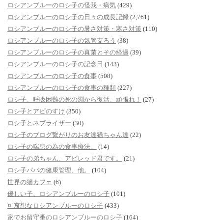
ロシアンブルーのロシ子の怪我・病気
(429)
ロシアンブルーのロシ子の日々の成長記録
(2,761)
ロシアンブルーのロシ子の暑さ対策・寒さ対策
(110)
ロシアンブルーのロシ子の気管支ろう
(38)
ロシアンブルーのロシ子の真菌とその経過
(39)
ロシアンブルーのロシ子の記念日
(143)
ロシアンブルーのロシ子の食事
(508)
ロシアンブルーのロシ子の食事の種類
(227)
ロシ子、呼吸困難の死の淵から復活、頑張れ！
(27)
ロシ子とアビのすけ
(350)
ロシ子とネブライザー
(30)
ロシ子のブログ繋がりのお友達猫ちゃん達
(22)
ロシ子の喘息の為の食事療法。
(14)
ロシ子の弟ちゃん、アビレッド君です。
(21)
ロシ子パパの健康管理、他。
(104)
世界の猫カフェ
(6)
優しい子、ロシアンブルーのロシ子
(101)
可哀想なロシアンブルーのロシ子
(433)
家でお留守番のロシアンブルーのロシ子
(164)