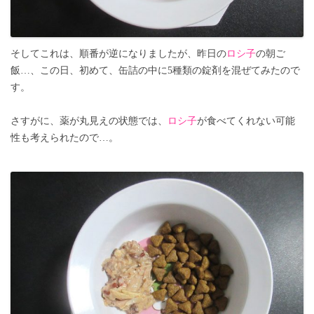
そしてこれは、順番が逆になりましたが、昨日の
ロシ子
の朝ご
飯…、この日、初めて、缶詰の中に5種類の錠剤を混ぜてみたので
す。
さすがに、薬が丸見えの状態では、
ロシ子
が食べてくれない可能
性も考えられたので…。