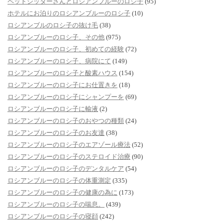
ペットシッターさんとロシアンブルーのロシ子
(95)
ホテルにお泊りのロシアンブルーのロシ子
(10)
ロシアンブルのロシ子の抜け毛
(38)
ロシアンブルーのロシ子、その他
(975)
ロシアンブルーのロシ子、初めての経験
(72)
ロシアンブルーのロシ子、病院にて
(149)
ロシアンブルーのロシ子と酸素ハウス
(154)
ロシアンブルーのロシ子にお仕置きを
(18)
ロシアンブルーのロシ子にシャンプーを
(69)
ロシアンブルーのロシ子に輸液
(2)
ロシアンブルーのロシ子のおやつの種類
(24)
ロシアンブルーのロシ子のお友達
(38)
ロシアンブルーのロシ子のエアゾール療法
(52)
ロシアンブルーのロシ子のステロイド治療
(90)
ロシアンブルーのロシ子のデンタルケア
(54)
ロシアンブルーのロシ子の体重測定
(335)
ロシアンブルーのロシ子の健康の為に
(173)
ロシアンブルーのロシ子の喘息。
(439)
ロシアンブルーのロシ子の寝顔
(242)