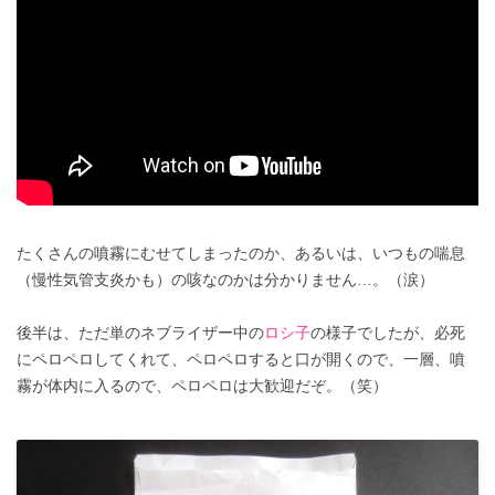
たくさんの噴霧にむせてしまったのか、あるいは、いつもの喘息
（慢性気管支炎かも）の咳なのかは分かりません…。（涙）
後半は、ただ単のネブライザー中の
ロシ子
の様子でしたが、必死
にペロペロしてくれて、ペロペロすると口が開くので、一層、噴
霧が体内に入るので、ペロペロは大歓迎だぞ。（笑）