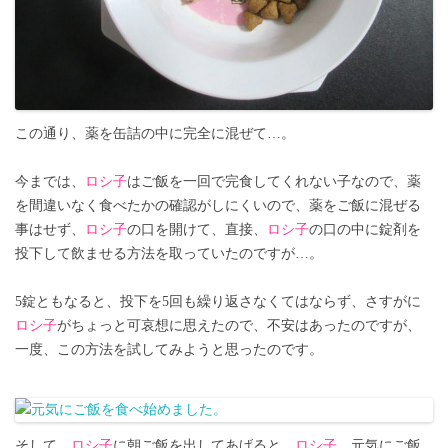
この通り、薬を缶詰の中に完全に混ぜて…。
今までは、
ロシ子
はご飯を一回で完食してくれない子なので、薬
を間違いなく食べたかの確認がしにくいので、薬をご飯に混ぜる
事はせず、
ロシ子
の口を開けて、直接、
ロシ子
の口の中に錠剤を
投下して飲ませる方法を取っていたのですが…。
5錠ともなると、投下を5回も繰り返さなくてはならず、さすがに
ロシ子
がちょっと可哀想に思えたので、不安はあったのですが、
一度、この方法を試してみようと思ったのです。
そして、
ロシ子
に朝ご飯を出してあげると、
ロシ子
、元気にご飯