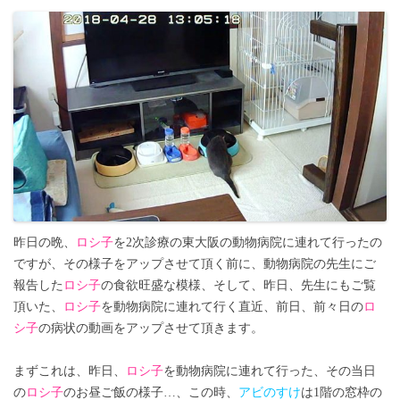
昨日の晩、
ロシ子
を2次診療の東大阪の動物病院に連れて行ったの
ですが、その様子をアップさせて頂く前に、動物病院の先生にご
報告した
ロシ子
の食欲旺盛な模様、そして、昨日、先生にもご覧
頂いた、
ロシ子
を動物病院に連れて行く直近、前日、前々日の
ロ
シ子
の病状の動画をアップさせて頂きます。
まずこれは、昨日、
ロシ子
を動物病院に連れて行った、その当日
の
ロシ子
のお昼ご飯の様子…、この時、
アビのすけ
は1階の窓枠の