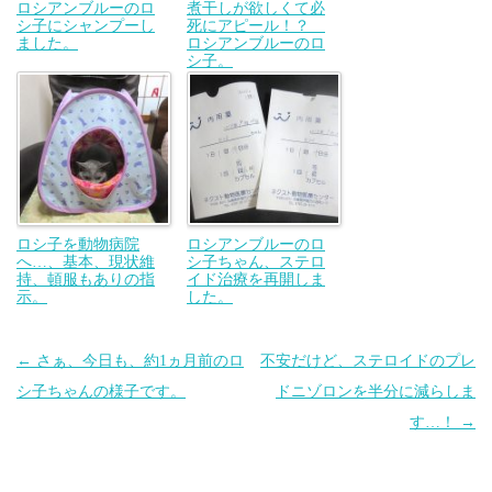
ロシアンブルーのロ
煮干しが欲しくて必
シ子にシャンプーし
死にアピール！？
ました。
ロシアンブルーのロ
シ子。
ロシ子を動物病院
ロシアンブルーのロ
へ…、基本、現状維
シ子ちゃん、ステロ
持、頓服もありの指
イド治療を再開しま
示。
した。
投
←
さぁ、今日も、約1ヵ月前のロ
不安だけど、ステロイドのプレ
稿
シ子ちゃんの様子です。
ドニゾロンを半分に減らしま
ナ
す…！
→
ビ
ゲ