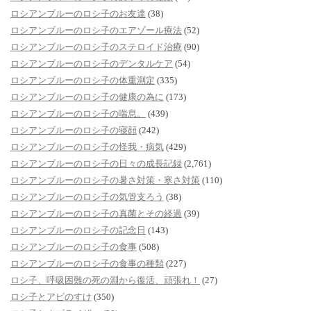
ロシアンブルーのロシ子のお友達
(38)
ロシアンブルーのロシ子のエアゾール療法
(52)
ロシアンブルーのロシ子のステロイド治療
(90)
ロシアンブルーのロシ子のデンタルケア
(54)
ロシアンブルーのロシ子の体重測定
(335)
ロシアンブルーのロシ子の健康の為に
(173)
ロシアンブルーのロシ子の喘息。
(439)
ロシアンブルーのロシ子の寝顔
(242)
ロシアンブルーのロシ子の怪我・病気
(429)
ロシアンブルーのロシ子の日々の成長記録
(2,761)
ロシアンブルーのロシ子の暑さ対策・寒さ対策
(110)
ロシアンブルーのロシ子の気管支ろう
(38)
ロシアンブルーのロシ子の真菌とその経過
(39)
ロシアンブルーのロシ子の記念日
(143)
ロシアンブルーのロシ子の食事
(508)
ロシアンブルーのロシ子の食事の種類
(227)
ロシ子、呼吸困難の死の淵から復活、頑張れ！
(27)
ロシ子とアビのすけ
(350)