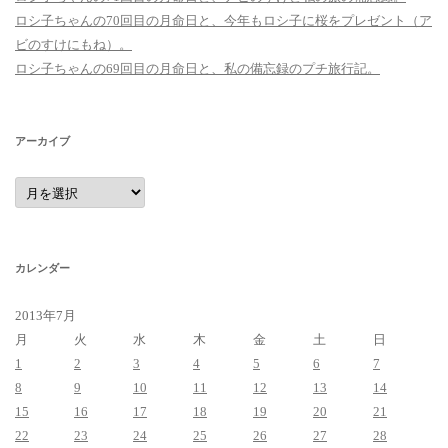
ロシ子ちゃんの70回目の月命日と、今年もロシ子に桜をプレゼント（ア
ビのすけにもね）。
ロシ子ちゃんの69回目の月命日と、私の備忘録のプチ旅行記。
アーカイブ
ア
ー
カ
イ
ブ
カレンダー
2013年7月
月
火
水
木
金
土
日
1
2
3
4
5
6
7
8
9
10
11
12
13
14
15
16
17
18
19
20
21
22
23
24
25
26
27
28