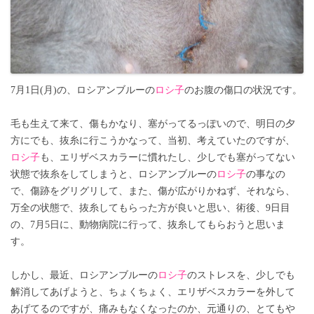
7月1日(月)の、ロシアンブルーの
ロシ子
のお腹の傷口の状況です。
毛も生えて来て、傷もかなり、塞がってるっぽいので、明日の夕
方にでも、抜糸に行こうかなって、当初、考えていたのですが、
ロシ子
も、エリザベスカラーに慣れたし、少しでも塞がってない
状態で抜糸をしてしまうと、ロシアンブルーの
ロシ子
の事なの
で、傷跡をグリグリして、また、傷が広がりかねず、それなら、
万全の状態で、抜糸してもらった方が良いと思い、術後、9日目
の、7月5日に、動物病院に行って、抜糸してもらおうと思いま
す。
しかし、最近、ロシアンブルーの
ロシ子
のストレスを、少しでも
解消してあげようと、ちょくちょく、エリザベスカラーを外して
あげてるのですが、痛みもなくなったのか、元通りの、とてもや