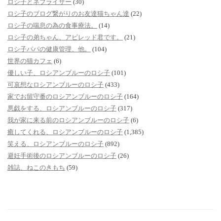
ロシ子とネブライザー
(30)
ロシ子のブログ繋がりのお友達猫ちゃん達
(22)
ロシ子の喘息の為の食事療法。
(14)
ロシ子の弟ちゃん、アビレッド君です。
(21)
ロシ子パパの健康管理、他。
(104)
世界の猫カフェ
(6)
優しい子、ロシアンブルーのロシ子
(101)
可哀想なロシアンブルーのロシ子
(433)
家でお留守番のロシアンブルーのロシ子
(164)
悪戯をする、ロシアンブルーのロシ子
(317)
我が家に来る前のロシアンブルーのロシ子
(6)
癒してくれる、ロシアンブルーのロシ子
(1,385)
笑える、ロシアンブルーのロシ子
(892)
避妊手術後のロシアンブルーのロシ子
(26)
雑誌、ねこのきもち
(59)