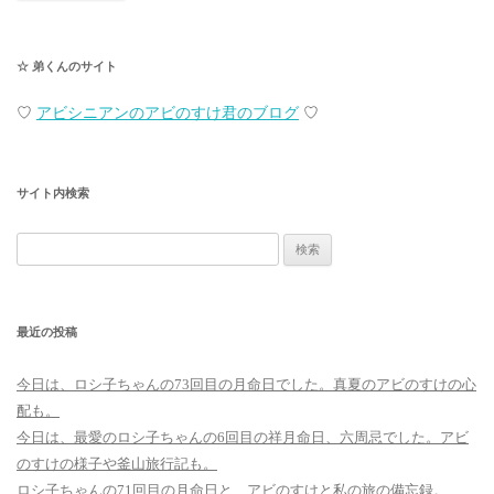
☆ 弟くんのサイト
♡
アビシニアンのアビのすけ君のブログ
♡
サイト内検索
検
索:
最近の投稿
今日は、ロシ子ちゃんの73回目の月命日でした。真夏のアビのすけの心
配も。
今日は、最愛のロシ子ちゃんの6回目の祥月命日、六周忌でした。アビ
のすけの様子や釜山旅行記も。
ロシ子ちゃんの71回目の月命日と、アビのすけと私の旅の備忘録。