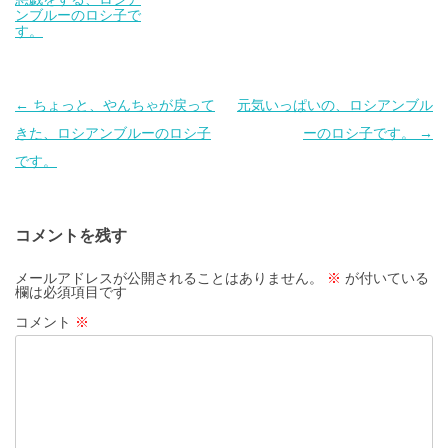
ンブルーのロシ子で
す。
投
←
ちょっと、やんちゃが戻って
元気いっぱいの、ロシアンブル
稿
きた、ロシアンブルーのロシ子
ーのロシ子です。
→
ナ
です。
ビ
ゲ
コメントを残す
ー
シ
メールアドレスが公開されることはありません。
※
が付いている
欄は必須項目です
ョ
コメント
※
ン