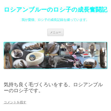
ロシアンブルーのロシ子の成長奮闘記
我が愛猫、ロシ子の成長記録を綴っています。
コ
メニュー
ン
テ
ン
ツ
へ
ス
キ
ッ
プ
気持ち良く毛づくろいをする、ロシアンブル
ーのロシ子です。
コメントを残す