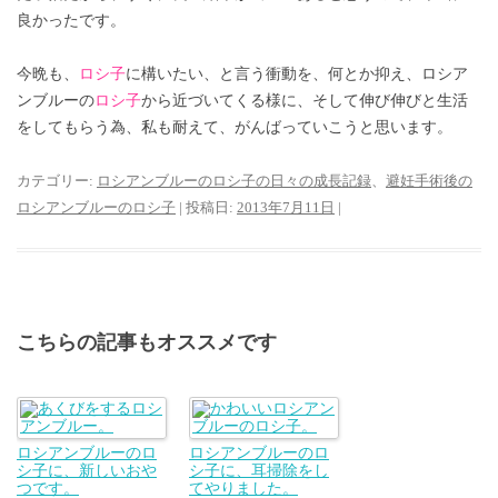
良かったです。
今晩も、
ロシ子
に構いたい、と言う衝動を、何とか抑え、ロシア
ンブルーの
ロシ子
から近づいてくる様に、そして伸び伸びと生活
をしてもらう為、私も耐えて、がんばっていこうと思います。
カテゴリー:
ロシアンブルーのロシ子の日々の成長記録
、
避妊手術後の
ロシアンブルーのロシ子
| 投稿日:
2013年7月11日
|
こちらの記事もオススメです
ロシアンブルーのロ
ロシアンブルーのロ
シ子に、新しいおや
シ子に、耳掃除をし
つです。
てやりました。