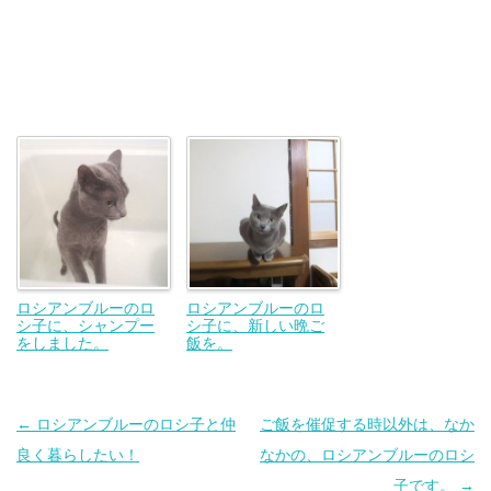
ロシアンブルーのロ
ロシアンブルーのロ
シ子に、シャンプー
シ子に、新しい晩ご
をしました。
飯を。
投
←
ロシアンブルーのロシ子と仲
ご飯を催促する時以外は、なか
稿
良く暮らしたい！
なかの、ロシアンブルーのロシ
ナ
子です。
→