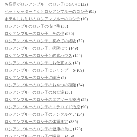
お客様がロシアンブルーのロシ子に会いに
(22)
ペットシッターさんとロシアンブルーのロシ子
(95)
ホテルにお泊りのロシアンブルーのロシ子
(10)
ロシアンブルのロシ子の抜け毛
(38)
ロシアンブルーのロシ子、その他
(975)
ロシアンブルーのロシ子、初めての経験
(72)
ロシアンブルーのロシ子、病院にて
(149)
ロシアンブルーのロシ子と酸素ハウス
(154)
ロシアンブルーのロシ子にお仕置きを
(18)
ロシアンブルーのロシ子にシャンプーを
(69)
ロシアンブルーのロシ子に輸液
(2)
ロシアンブルーのロシ子のおやつの種類
(24)
ロシアンブルーのロシ子のお友達
(38)
ロシアンブルーのロシ子のエアゾール療法
(52)
ロシアンブルーのロシ子のステロイド治療
(90)
ロシアンブルーのロシ子のデンタルケア
(54)
ロシアンブルーのロシ子の体重測定
(335)
ロシアンブルーのロシ子の健康の為に
(173)
ロシアンブルーのロシ子の喘息。
(439)