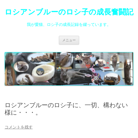
ロシアンブルーのロシ子の成長奮闘記
我が愛猫、ロシ子の成長記録を綴っています。
コ
メニュー
ン
テ
ン
ツ
へ
ス
キ
ッ
プ
ロシアンブルーのロシ子に、一切、構わない
様に・・・。
コメントを残す