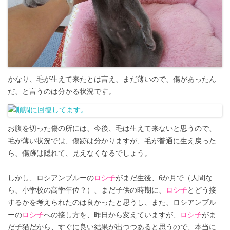
かなり、毛が生えて来たとは言え、まだ薄いので、傷があったん
だ、と言うのは分かる状況です。
お腹を切った傷の所には、今後、毛は生えて来ないと思うので、
毛が薄い状況では、傷跡は分かりますが、毛が普通に生え戻った
ら、傷跡は隠れて、見えなくなるでしょう。
しかし、ロシアンブルーの
ロシ子
がまだ生後、6か月で（人間な
ら、小学校の高学年位？）、まだ子供の時期に、
ロシ子
とどう接
するかを考えられたのは良かったと思うし、また、ロシアンブル
ーの
ロシ子
への接し方を、昨日から変えていますが、
ロシ子
がま
だ子猫だから、すぐに良い結果が出つつあると思うので、本当に