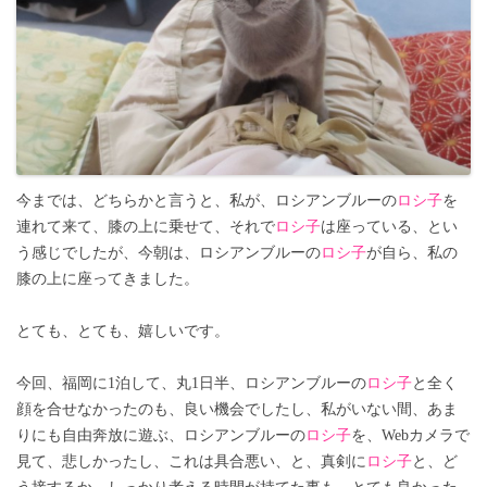
今までは、どちらかと言うと、私が、ロシアンブルーの
ロシ子
を
連れて来て、膝の上に乗せて、それで
ロシ子
は座っている、とい
う感じでしたが、今朝は、ロシアンブルーの
ロシ子
が自ら、私の
膝の上に座ってきました。
とても、とても、嬉しいです。
今回、福岡に1泊して、丸1日半、ロシアンブルーの
ロシ子
と全く
顔を合せなかったのも、良い機会でしたし、私がいない間、あま
りにも自由奔放に遊ぶ、ロシアンブルーの
ロシ子
を、Webカメラで
見て、悲しかったし、これは具合悪い、と、真剣に
ロシ子
と、ど