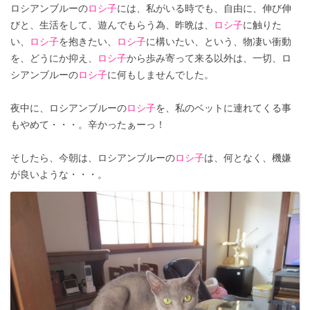
ロシアンブルーの
ロシ子
には、私がいる時でも、自由に、伸び伸
びと、生活をして、遊んでもらう為、昨晩は、
ロシ子
に触りた
い、
ロシ子
を抱きたい、
ロシ子
に構いたい、という、物凄い衝動
を、どうにか抑え、
ロシ子
から歩み寄って来る以外は、一切、ロ
シアンブルーの
ロシ子
に何もしませんでした。
夜中に、ロシアンブルーの
ロシ子
を、私のベットに連れてくる事
もやめて・・・。辛かったぁーっ！
そしたら、今朝は、ロシアンブルーの
ロシ子
は、何となく、機嫌
が良いような・・・。