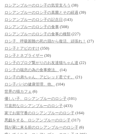
ロシアンブルーのロシ子の気管支ろう
(38)
ロシアンブルーのロシ子の真菌とその経過
(39)
ロシアンブルーのロシ子の記念日
(143)
ロシアンブルーのロシ子の食事
(508)
ロシアンブルーのロシ子の食事の種類
(227)
ロシ子、呼吸困難の死の淵から復活、頑張れ！
(27)
ロシ子とアビのすけ
(350)
ロシ子とネブライザー
(30)
ロシ子のブログ繋がりのお友達猫ちゃん達
(22)
ロシ子の喘息の為の食事療法。
(14)
ロシ子の弟ちゃん、アビレッド君です。
(21)
ロシ子パパの健康管理、他。
(104)
世界の猫カフェ
(6)
優しい子、ロシアンブルーのロシ子
(101)
可哀想なロシアンブルーのロシ子
(433)
家でお留守番のロシアンブルーのロシ子
(164)
悪戯をする、ロシアンブルーのロシ子
(317)
我が家に来る前のロシアンブルーのロシ子
(6)