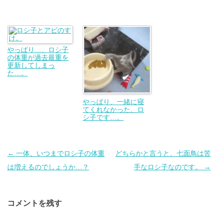
やっぱり…、ロシ子
の体重が過去最重を
更新してしまっ
た…。
やっぱり、一緒に寝
てくれなかった、ロ
シ子です…。
投
←
一体、いつまでロシ子の体重
どちらかと言うと、七面鳥は苦
稿
は増えるのでしょうか…？
手なロシ子なのです。
→
ナ
ビ
コメントを残す
ゲ