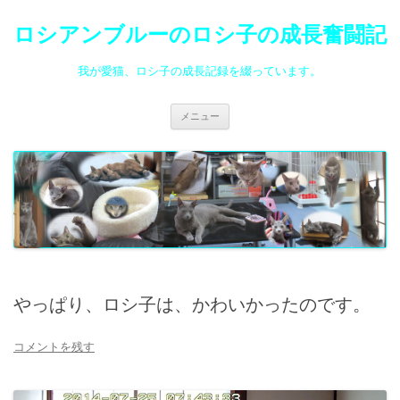
ロシアンブルーのロシ子の成長奮闘記
我が愛猫、ロシ子の成長記録を綴っています。
コ
メニュー
ン
テ
ン
ツ
へ
ス
キ
ッ
プ
やっぱり、ロシ子は、かわいかったのです。
コメントを残す