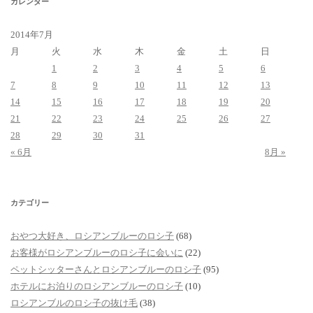
カレンダー
2014年7月
月
火
水
木
金
土
日
1
2
3
4
5
6
7
8
9
10
11
12
13
14
15
16
17
18
19
20
21
22
23
24
25
26
27
28
29
30
31
« 6月
8月 »
カテゴリー
おやつ大好き、ロシアンブルーのロシ子
(68)
お客様がロシアンブルーのロシ子に会いに
(22)
ペットシッターさんとロシアンブルーのロシ子
(95)
ホテルにお泊りのロシアンブルーのロシ子
(10)
ロシアンブルのロシ子の抜け毛
(38)