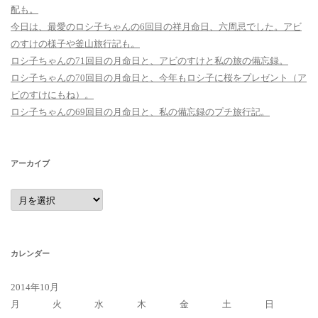
配も。
今日は、最愛のロシ子ちゃんの6回目の祥月命日、六周忌でした。アビ
のすけの様子や釜山旅行記も。
ロシ子ちゃんの71回目の月命日と、アビのすけと私の旅の備忘録。
ロシ子ちゃんの70回目の月命日と、今年もロシ子に桜をプレゼント（ア
ビのすけにもね）。
ロシ子ちゃんの69回目の月命日と、私の備忘録のプチ旅行記。
アーカイブ
ア
ー
カ
イ
ブ
カレンダー
2014年10月
月
火
水
木
金
土
日