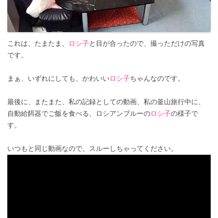
これは、たまたま、
ロシ子
と目が合ったので、撮っただけの写真
です。
まぁ、いずれにしても、かわいい
ロシ子
ちゃんなのです。
最後に、またまた、私の記録としての動画、私の釜山旅行中に、
自動給餌器でご飯を食べる、ロシアンブルーの
ロシ子
の様子で
す。
いつもと同じ動画なので、スルーしちゃってください。