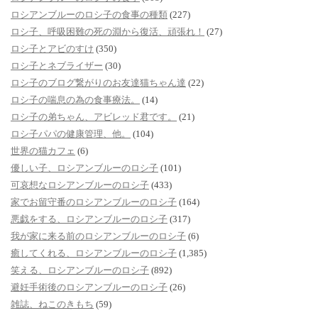
ロシアンブルーのロシ子の食事の種類
(227)
ロシ子、呼吸困難の死の淵から復活、頑張れ！
(27)
ロシ子とアビのすけ
(350)
ロシ子とネブライザー
(30)
ロシ子のブログ繋がりのお友達猫ちゃん達
(22)
ロシ子の喘息の為の食事療法。
(14)
ロシ子の弟ちゃん、アビレッド君です。
(21)
ロシ子パパの健康管理、他。
(104)
世界の猫カフェ
(6)
優しい子、ロシアンブルーのロシ子
(101)
可哀想なロシアンブルーのロシ子
(433)
家でお留守番のロシアンブルーのロシ子
(164)
悪戯をする、ロシアンブルーのロシ子
(317)
我が家に来る前のロシアンブルーのロシ子
(6)
癒してくれる、ロシアンブルーのロシ子
(1,385)
笑える、ロシアンブルーのロシ子
(892)
避妊手術後のロシアンブルーのロシ子
(26)
雑誌、ねこのきもち
(59)