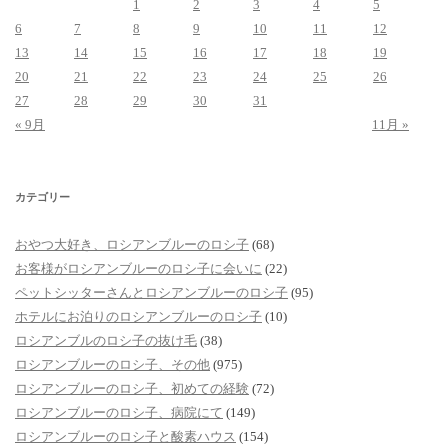
1
2
3
4
5
6
7
8
9
10
11
12
13
14
15
16
17
18
19
20
21
22
23
24
25
26
27
28
29
30
31
« 9月
11月 »
カテゴリー
おやつ大好き、ロシアンブルーのロシ子
(68)
お客様がロシアンブルーのロシ子に会いに
(22)
ペットシッターさんとロシアンブルーのロシ子
(95)
ホテルにお泊りのロシアンブルーのロシ子
(10)
ロシアンブルのロシ子の抜け毛
(38)
ロシアンブルーのロシ子、その他
(975)
ロシアンブルーのロシ子、初めての経験
(72)
ロシアンブルーのロシ子、病院にて
(149)
ロシアンブルーのロシ子と酸素ハウス
(154)