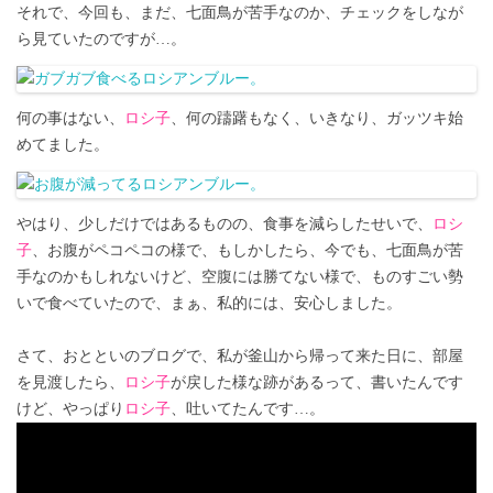
それで、今回も、まだ、七面鳥が苦手なのか、チェックをしなが
ら見ていたのですが…。
何の事はない、
ロシ子
、何の躊躇もなく、いきなり、ガッツキ始
めてました。
やはり、少しだけではあるものの、食事を減らしたせいで、
ロシ
子
、お腹がペコペコの様で、もしかしたら、今でも、七面鳥が苦
手なのかもしれないけど、空腹には勝てない様で、ものすごい勢
いで食べていたので、まぁ、私的には、安心しました。
さて、おとといのブログで、私が釜山から帰って来た日に、部屋
を見渡したら、
ロシ子
が戻した様な跡があるって、書いたんです
けど、やっぱり
ロシ子
、吐いてたんです…。