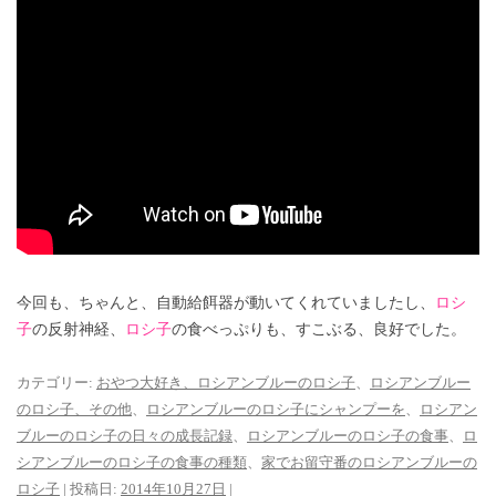
今回も、ちゃんと、自動給餌器が動いてくれていましたし、
ロシ
子
の反射神経、
ロシ子
の食べっぷりも、すこぶる、良好でした。
カテゴリー:
おやつ大好き、ロシアンブルーのロシ子
、
ロシアンブルー
のロシ子、その他
、
ロシアンブルーのロシ子にシャンプーを
、
ロシアン
ブルーのロシ子の日々の成長記録
、
ロシアンブルーのロシ子の食事
、
ロ
シアンブルーのロシ子の食事の種類
、
家でお留守番のロシアンブルーの
ロシ子
| 投稿日:
2014年10月27日
|