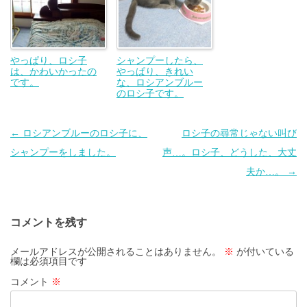
やっぱり、ロシ子
シャンプーしたら、
は、かわいかったの
やっぱり、きれい
です。
な、ロシアンブルー
のロシ子です。
投
←
ロシアンブルーのロシ子に、
ロシ子の尋常じゃない叫び
稿
シャンプーをしました。
声…。ロシ子、どうした、大丈
ナ
夫か…。
→
ビ
ゲ
コメントを残す
ー
シ
メールアドレスが公開されることはありません。
※
が付いている
欄は必須項目です
ョ
コメント
※
ン