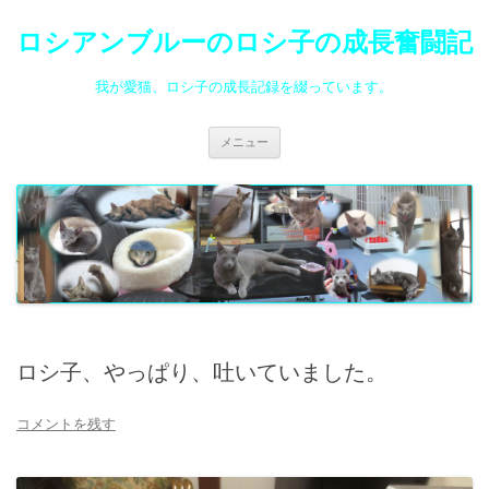
ロシアンブルーのロシ子の成長奮闘記
我が愛猫、ロシ子の成長記録を綴っています。
コ
メニュー
ン
テ
ン
ツ
へ
ス
キ
ッ
プ
ロシ子、やっぱり、吐いていました。
コメントを残す