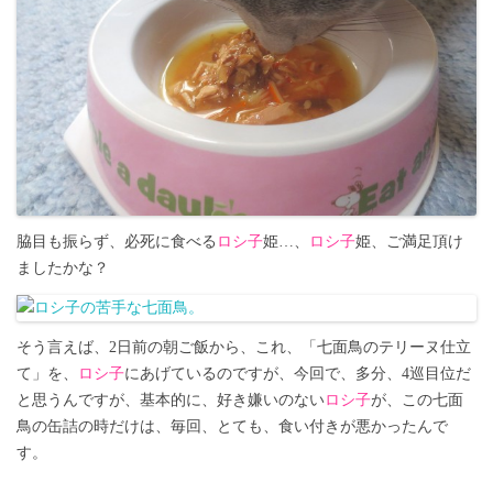
脇目も振らず、必死に食べる
ロシ子
姫…、
ロシ子
姫、ご満足頂け
ましたかな？
そう言えば、2日前の朝ご飯から、これ、「七面鳥のテリーヌ仕立
て」を、
ロシ子
にあげているのですが、今回で、多分、4巡目位だ
と思うんですが、基本的に、好き嫌いのない
ロシ子
が、この七面
鳥の缶詰の時だけは、毎回、とても、食い付きが悪かったんで
す。