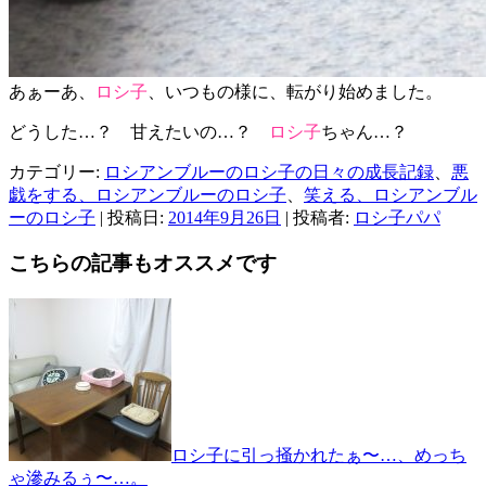
あぁーあ、
ロシ子
、いつもの様に、転がり始めました。
どうした…？ 甘えたいの…？
ロシ子
ちゃん…？
カテゴリー:
ロシアンブルーのロシ子の日々の成長記録
、
悪
戯をする、ロシアンブルーのロシ子
、
笑える、ロシアンブル
ーのロシ子
| 投稿日:
2014年9月26日
|
投稿者:
ロシ子パパ
こちらの記事もオススメです
ロシ子に引っ掻かれたぁ〜…、めっち
ゃ滲みるぅ〜…。