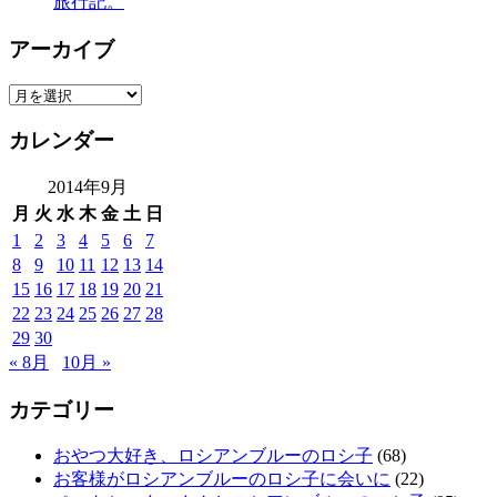
旅行記。
アーカイブ
ア
ー
カレンダー
カ
イ
2014年9月
ブ
月
火
水
木
金
土
日
1
2
3
4
5
6
7
8
9
10
11
12
13
14
15
16
17
18
19
20
21
22
23
24
25
26
27
28
29
30
« 8月
10月 »
カテゴリー
おやつ大好き、ロシアンブルーのロシ子
(68)
お客様がロシアンブルーのロシ子に会いに
(22)