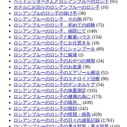
ペットシッターさんとロシアンブルーのロシ子
(95)
ホテルにお泊りのロシアンブルーのロシ子
(10)
ロシアンブルのロシ子の抜け毛
(38)
ロシアンブルーのロシ子、その他
(975)
ロシアンブルーのロシ子、初めての経験
(72)
ロシアンブルーのロシ子、病院にて
(149)
ロシアンブルーのロシ子と酸素ハウス
(154)
ロシアンブルーのロシ子にお仕置きを
(18)
ロシアンブルーのロシ子にシャンプーを
(69)
ロシアンブルーのロシ子に輸液
(2)
ロシアンブルーのロシ子のおやつの種類
(24)
ロシアンブルーのロシ子のお友達
(38)
ロシアンブルーのロシ子のエアゾール療法
(52)
ロシアンブルーのロシ子のステロイド治療
(90)
ロシアンブルーのロシ子のデンタルケア
(54)
ロシアンブルーのロシ子の体重測定
(335)
ロシアンブルーのロシ子の健康の為に
(173)
ロシアンブルーのロシ子の喘息。
(439)
ロシアンブルーのロシ子の寝顔
(242)
ロシアンブルーのロシ子の怪我・病気
(429)
ロシアンブルーのロシ子の日々の成長記録
(2,761)
ロシアンブルーのロシ子の暑さ対策・寒さ対策
(110)