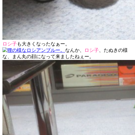
ロシ子
も大きくなったなぁー。
なんか、
ロシ子
、たぬきの様
な、まん丸の顔になって来ましたねぇー。