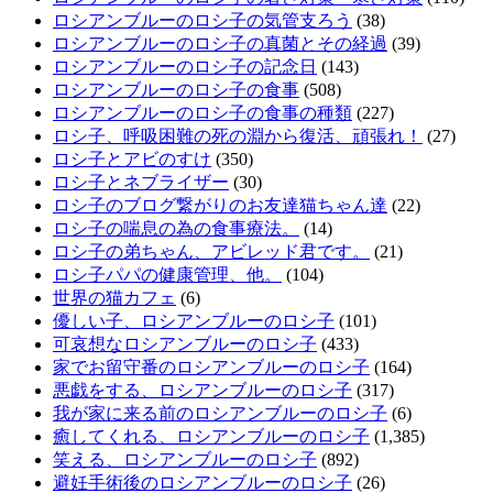
ロシアンブルーのロシ子の気管支ろう
(38)
ロシアンブルーのロシ子の真菌とその経過
(39)
ロシアンブルーのロシ子の記念日
(143)
ロシアンブルーのロシ子の食事
(508)
ロシアンブルーのロシ子の食事の種類
(227)
ロシ子、呼吸困難の死の淵から復活、頑張れ！
(27)
ロシ子とアビのすけ
(350)
ロシ子とネブライザー
(30)
ロシ子のブログ繋がりのお友達猫ちゃん達
(22)
ロシ子の喘息の為の食事療法。
(14)
ロシ子の弟ちゃん、アビレッド君です。
(21)
ロシ子パパの健康管理、他。
(104)
世界の猫カフェ
(6)
優しい子、ロシアンブルーのロシ子
(101)
可哀想なロシアンブルーのロシ子
(433)
家でお留守番のロシアンブルーのロシ子
(164)
悪戯をする、ロシアンブルーのロシ子
(317)
我が家に来る前のロシアンブルーのロシ子
(6)
癒してくれる、ロシアンブルーのロシ子
(1,385)
笑える、ロシアンブルーのロシ子
(892)
避妊手術後のロシアンブルーのロシ子
(26)