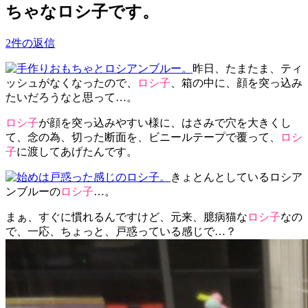
ちゃなロシ子です。
2件の返信
昨日、たまたま、ティ
ッシュがなくなったので、
ロシ子
、箱の中に、顔を突っ込み
たいだろうなと思って…。
ロシ子
が顔を突っ込みやすい様に、はさみで穴を大きくし
て、念の為、切った断面を、ビニールテープで覆って、
ロシ
子
に渡してあげたんです。
きょとんとしているロシア
ンブルーの
ロシ子
…。
まぁ、すぐに慣れるんですけど、元来、臆病猫な
ロシ子
なの
で、一応、ちょっと、戸惑っている感じで…？